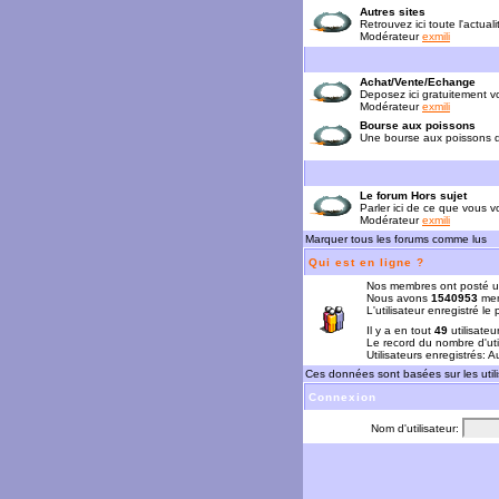
Autres sites
Retrouvez ici toute l'actual
Modérateur
exmili
Achat/Vente/Echange
Deposez ici gratuitement 
Modérateur
exmili
Bourse aux poissons
Une bourse aux poissons da
Le forum Hors sujet
Parler ici de ce que vous vo
Modérateur
exmili
Marquer tous les forums comme lus
Qui est en ligne ?
Nos membres ont posté u
Nous avons
1540953
mem
L'utilisateur enregistré le
Il y a en tout
49
utilisateu
Le record du nombre d'uti
Utilisateurs enregistrés: 
Ces données sont basées sur les utili
Connexion
Nom d'utilisateur: