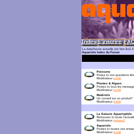
La date/heure actuelle est Ven Aoû 
Aquariolo Index du Forum
Poissons
Posez ici vos questions lié
Modérateur
exmili
Plantes & Algues
Postez ici tous les messag
Modérateur
exmili
Matériels
Un conseil sur un produit?
Modérateur
exmili
La Galaxie Aquariophile
Retrouvez ici toute l'actua
Modérateur
ramses2
Aquariolo
Postez ici toutes vos rema
Modérateur
exmili