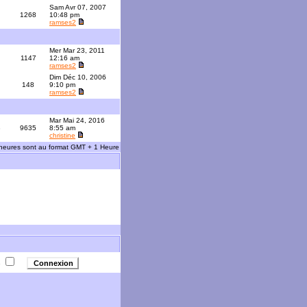
Sam Avr 07, 2007
1268
10:48 pm
ramses2
Mer Mar 23, 2011
1147
12:16 am
ramses2
Dim Déc 10, 2006
148
9:10 pm
ramses2
Mar Mai 24, 2016
3
9635
8:55 am
christine
 heures sont au format GMT + 1 Heure
e