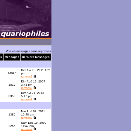
Voir les messages sans réponses
ts
Messages
Derniers Messages
Dim Avr 03, 2011 4:21
1
14096
pm
ramses2
Dim Aoû 19, 2007
1812
3:43 pm
ramses2
Dim Avr 21, 2013
9
3356
5:17 pm
ramses2
Mar Aoû 02, 2011
1386
10:48 pm
ramses2
Sam Déc 19, 2009
2255
11:47 pm
ramses2