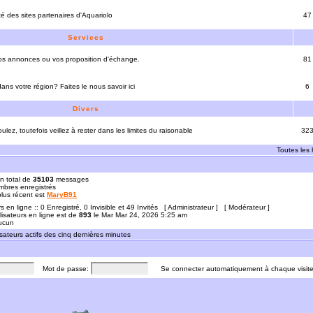
ité des sites partenaires d'Aquariolo
47
Services
vos annonces ou vos proposition d'échange.
81
ns votre région? Faites le nous savoir ici
6
Divers
ulez, toutefois veillez à rester dans les limites du raisonable
32
Toutes les
n total de
35103
messages
bres enregistrés
 plus récent est
MaryB91
rs en ligne :: 0 Enregistré, 0 Invisible et 49 Invités [
Administrateur
] [
Modérateur
]
lisateurs en ligne est de
893
le Mar Mar 24, 2026 5:25 am
Aucun
sateurs actifs des cinq dernières minutes
Mot de passe:
Se connecter automatiquement à chaque visit