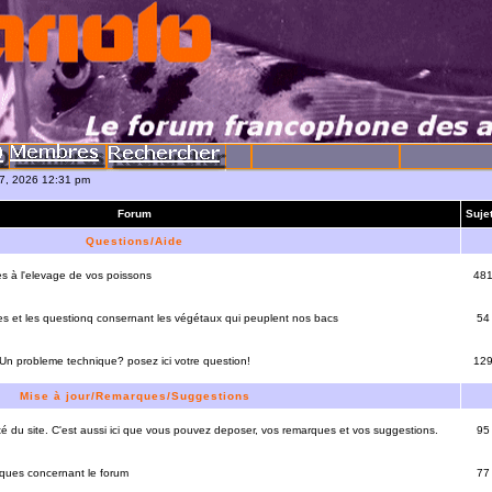
07, 2026 12:31 pm
Forum
Suje
Questions/Aide
es à l'elevage de vos poissons
48
es et les questionq consernant les végétaux qui peuplent nos bacs
54
 Un probleme technique? posez ici votre question!
12
Mise à jour/Remarques/Suggestions
lité du site. C'est aussi ici que vous pouvez deposer, vos remarques et vos suggestions.
95
rques concernant le forum
77