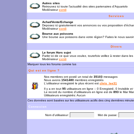
Autres sites
Retrouvez ici toute l'actualité des sites partenaires d'Aquariolo
Modérateur
exmili
Services
Achat/Vente/Echange
Deposez ici gratuitement vos annonces ou vos proposition d'écha
Modérateur
exmili
Bourse aux poissons
Une bourse aux poissons dans votre région? Faites le nous savoir 
Divers
Le forum Hors sujet
Parler ici de ce que vous voulez, toutefois veillez à rester dans les
Modérateur
exmili
Marquer tous les forums comme lus
Qui est en ligne ?
Nos membres ont posté un total de
35103
messages
Nous avons
1541480
membres enregistrés
L'utilisateur enregistré le plus récent est
chris_lee31
Il y a en tout
95
utilisateurs en ligne :: 0 Enregistré, 0 Invisible e
Le record du nombre d'utilisateurs en ligne est de
893
le Mar Mar
Utilisateurs enregistrés: Aucun
Ces données sont basées sur les utilisateurs actifs des cinq dernières minut
Connexion
Nom d'utilisateur:
Mot de passe: