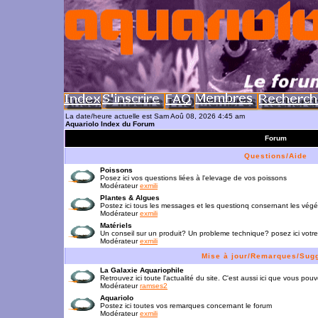
La date/heure actuelle est Sam Aoû 08, 2026 4:45 am
Aquariolo Index du Forum
Forum
Questions/Aide
Poissons
Posez ici vos questions liées à l'elevage de vos poissons
Modérateur
exmili
Plantes & Algues
Postez ici tous les messages et les questionq consernant les vég
Modérateur
exmili
Matériels
Un conseil sur un produit? Un probleme technique? posez ici votre
Modérateur
exmili
Mise à jour/Remarques/Sug
La Galaxie Aquariophile
Retrouvez ici toute l'actualité du site. C'est aussi ici que vous p
Modérateur
ramses2
Aquariolo
Postez ici toutes vos remarques concernant le forum
Modérateur
exmili