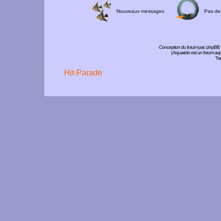
Nouveaux messages
Pas de
Conception du forum par:
phpBB
| Aquariolo est un forum a
Tra