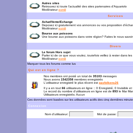
Autres sites
Retrouvez ici toute l'actualité des sites partenaires d'Aquariolo
Modérateur
exmili
Services
Achat/Vente/Echange
Deposez ici gratuitement vos annonces ou vos proposition d'écha
Modérateur
exmili
Bourse aux poissons
Une bourse aux poissons dans votre région? Faites le nous savoir 
Divers
Le forum Hors sujet
Parler ici de ce que vous voulez, toutefois veillez à rester dans les
Modérateur
exmili
Marquer tous les forums comme lus
Qui est en ligne ?
Nos membres ont posté un total de
35103
messages
Nous avons
1542358
membres enregistrés
L'utilisateur enregistré le plus récent est
pasfolkens26
Il y a en tout
66
utilisateurs en ligne :: 0 Enregistré, 0 Invisible e
Le record du nombre d'utilisateurs en ligne est de
893
le Mar Mar
Utilisateurs enregistrés: Aucun
Ces données sont basées sur les utilisateurs actifs des cinq dernières minut
Connexion
Nom d'utilisateur:
Mot de passe: