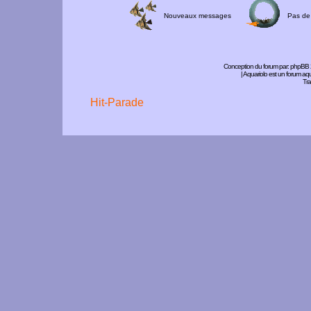
Nouveaux messages
Pas de
Conception du forum par:
phpBB
| Aquariolo est un forum a
Tra