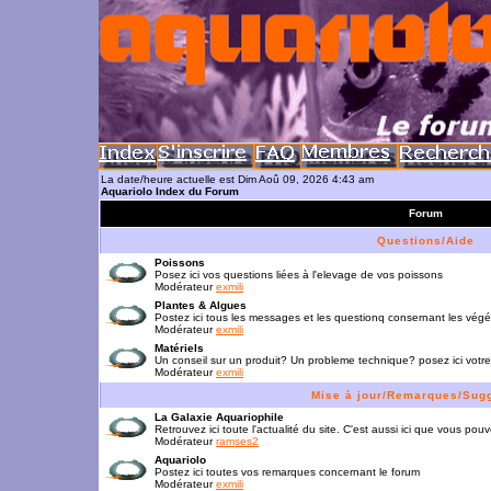
La date/heure actuelle est Dim Aoû 09, 2026 4:43 am
Aquariolo Index du Forum
Forum
Questions/Aide
Poissons
Posez ici vos questions liées à l'elevage de vos poissons
Modérateur
exmili
Plantes & Algues
Postez ici tous les messages et les questionq consernant les vég
Modérateur
exmili
Matériels
Un conseil sur un produit? Un probleme technique? posez ici votre
Modérateur
exmili
Mise à jour/Remarques/Sug
La Galaxie Aquariophile
Retrouvez ici toute l'actualité du site. C'est aussi ici que vous p
Modérateur
ramses2
Aquariolo
Postez ici toutes vos remarques concernant le forum
Modérateur
exmili