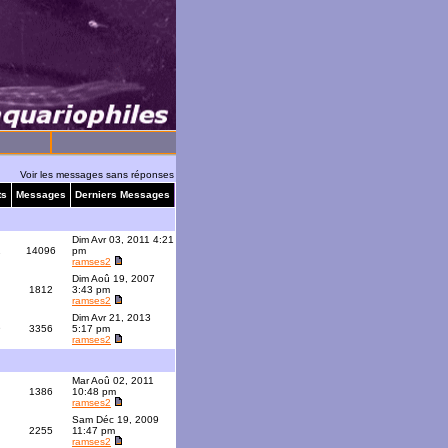
Voir les messages sans réponses
ts
Messages
Derniers Messages
Dim Avr 03, 2011 4:21
1
14096
pm
ramses2
Dim Aoû 19, 2007
1812
3:43 pm
ramses2
Dim Avr 21, 2013
9
3356
5:17 pm
ramses2
Mar Aoû 02, 2011
1386
10:48 pm
ramses2
Sam Déc 19, 2009
2255
11:47 pm
ramses2