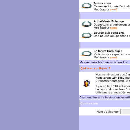
Autres sites
Retrouvez ici toute l'actual
Modérateur
exmili
Achat/Vente/Echange
Deposez ici gratuitement 
Modérateur
exmili
Bourse aux poissons
Une bourse aux poissons da
Le forum Hors sujet
Parler ici de ce que vous vo
Modérateur
exmili
Marquer tous les forums comme lus
Qui est en ligne ?
Nos membres ont posté u
Nous avons
1541480
mem
L'utilisateur enregistré le
Il y a en tout
110
utilisate
Le record du nombre d'uti
Utilisateurs enregistrés: 
Ces données sont basées sur les utili
Connexion
Nom d'utilisateur: