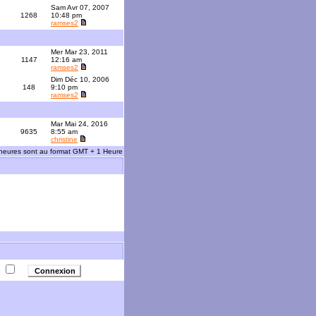
Sam Avr 07, 2007
1268
10:48 pm
ramses2
Mer Mar 23, 2011
1147
12:16 am
ramses2
Dim Déc 10, 2006
148
9:10 pm
ramses2
Mar Mai 24, 2016
3
9635
8:55 am
christine
 heures sont au format GMT + 1 Heure
e