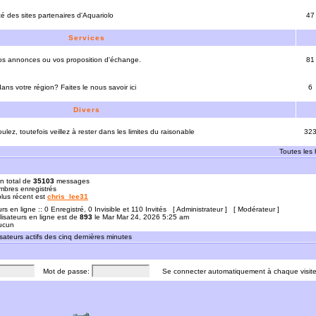
ité des sites partenaires d'Aquariolo
47
Services
vos annonces ou vos proposition d'échange.
81
ns votre région? Faites le nous savoir ici
6
Divers
ulez, toutefois veillez à rester dans les limites du raisonable
32
Toutes les
n total de
35103
messages
bres enregistrés
 plus récent est
chris_lee31
urs en ligne :: 0 Enregistré, 0 Invisible et 110 Invités [
Administrateur
] [
Modérateur
]
lisateurs en ligne est de
893
le Mar Mar 24, 2026 5:25 am
Aucun
sateurs actifs des cinq dernières minutes
Mot de passe:
Se connecter automatiquement à chaque visit