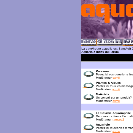
La date/heure actuelle est Sam Aoû 
Aquariolo Index du Forum
Poissons
Posez ici vos questions lié
Modérateur
exmili
Plantes & Algues
Postez ici tous les messag
Modérateur
exmili
Matériels
Un conseil sur un produit?
Modérateur
exmili
La Galaxie Aquariophile
Retrouvez ici toute l'actua
Modérateur
ramses2
Aquariolo
Postez ici toutes vos rema
Modérateur
exmili