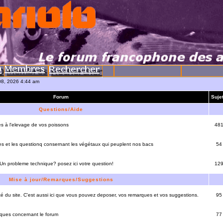
08, 2026 4:44 am
Forum
Suje
Questions/Aide
es à l'elevage de vos poissons
48
es et les questionq consernant les végétaux qui peuplent nos bacs
54
 Un probleme technique? posez ici votre question!
12
Mise à jour/Remarques/Suggestions
lité du site. C'est aussi ici que vous pouvez deposer, vos remarques et vos suggestions.
95
rques concernant le forum
77