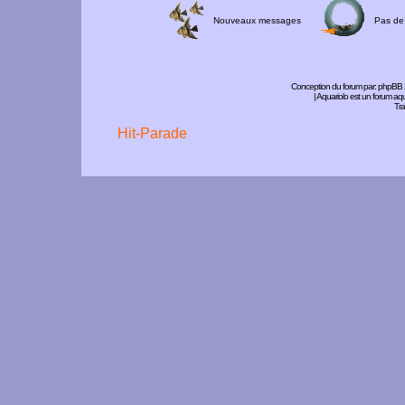
Nouveaux messages
Pas de
Conception du forum par:
phpBB
| Aquariolo est un forum a
Tra