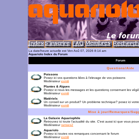
La date/heure actuelle est Ven Aoû 07, 2026 8:14 am
Aquariolo Index du Forum
Forum
Questions/Aide
Poissons
Posez ici vos questions liées à l'elevage de vos poissons
Modérateur
exmili
Plantes & Algues
Postez ici tous les messages et les questionq consernant les vég
Modérateur
exmili
Matériels
Un conseil sur un produit? Un probleme technique? posez ici votre
Modérateur
exmili
Mise à jour/Remarques/Sug
La Galaxie Aquariophile
Retrouvez ici toute l'actualité du site. C'est aussi ici que vous p
Modérateur
ramses2
Aquariolo
Postez ici toutes vos remarques concernant le forum
Modérateur
exmili