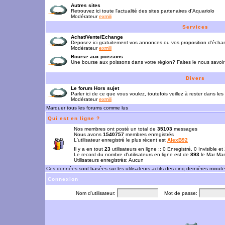
Autres sites
Retrouvez ici toute l'actualité des sites partenaires d'Aquariolo
Modérateur
exmili
Services
Achat/Vente/Echange
Deposez ici gratuitement vos annonces ou vos proposition d'écha
Modérateur
exmili
Bourse aux poissons
Une bourse aux poissons dans votre région? Faites le nous savoir 
Divers
Le forum Hors sujet
Parler ici de ce que vous voulez, toutefois veillez à rester dans les
Modérateur
exmili
Marquer tous les forums comme lus
Qui est en ligne ?
Nos membres ont posté un total de
35103
messages
Nous avons
1540757
membres enregistrés
L'utilisateur enregistré le plus récent est
AlexB92
Il y a en tout
23
utilisateurs en ligne :: 0 Enregistré, 0 Invisible e
Le record du nombre d'utilisateurs en ligne est de
893
le Mar Mar
Utilisateurs enregistrés: Aucun
Ces données sont basées sur les utilisateurs actifs des cinq dernières minut
Connexion
Nom d'utilisateur:
Mot de passe: