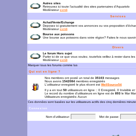
Autres sites
Retrouvez ici toute l'actualité des sites partenaires d'Aquariolo
Modérateur
exmili
Services
Achat/Vente/Echange
Deposez ici gratuitement vos annonces ou vos proposition d'écha
Modérateur
exmili
Bourse aux poissons
Une bourse aux poissons dans votre région? Faites le nous savoir 
Divers
Le forum Hors sujet
Parler ici de ce que vous voulez, toutefois veillez à rester dans les
Modérateur
exmili
Marquer tous les forums comme lus
Qui est en ligne ?
Nos membres ont posté un total de
35103
messages
Nous avons
1542084
membres enregistrés
L'utilisateur enregistré le plus récent est
WellSource54
Il y a en tout
50
utilisateurs en ligne :: 0 Enregistré, 0 Invisible e
Le record du nombre d'utilisateurs en ligne est de
893
le Mar Mar
Utilisateurs enregistrés: Aucun
Ces données sont basées sur les utilisateurs actifs des cinq dernières minut
Connexion
Nom d'utilisateur:
Mot de passe: