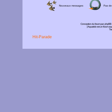
Nouveaux messages
Pas de
Conception du forum par:
phpBB
| Aquariolo est un forum a
Tra