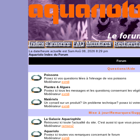
La date/heure actuelle est Sam Aoû 08, 2026 8:29 pm
Aquariolo Index du Forum
Forum
Questions/Aide
Poissons
Posez ici vos questions liées à l'elevage de vos poissons
Modérateur
exmili
Plantes & Algues
Postez ici tous les messages et les questionq consernant les vég
Modérateur
exmili
Matériels
Un conseil sur un produit? Un probleme technique? posez ici votre
Modérateur
exmili
Mise à jour/Remarques/Sug
La Galaxie Aquariophile
Retrouvez ici toute l'actualité du site. C'est aussi ici que vous p
Modérateur
ramses2
Aquariolo
Postez ici toutes vos remarques concernant le forum
Modérateur
exmili