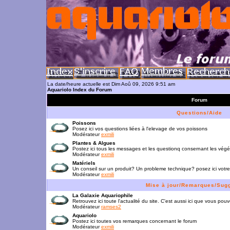
La date/heure actuelle est Dim Aoû 09, 2026 9:51 am
Aquariolo Index du Forum
Forum
Questions/Aide
Poissons
Posez ici vos questions liées à l'elevage de vos poissons
Modérateur
exmili
Plantes & Algues
Postez ici tous les messages et les questionq consernant les vég
Modérateur
exmili
Matériels
Un conseil sur un produit? Un probleme technique? posez ici votre
Modérateur
exmili
Mise à jour/Remarques/Sug
La Galaxie Aquariophile
Retrouvez ici toute l'actualité du site. C'est aussi ici que vous p
Modérateur
ramses2
Aquariolo
Postez ici toutes vos remarques concernant le forum
Modérateur
exmili