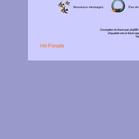
Nouveaux messages
Pas de
Conception du forum par:
phpBB
| Aquariolo est un forum a
Tra