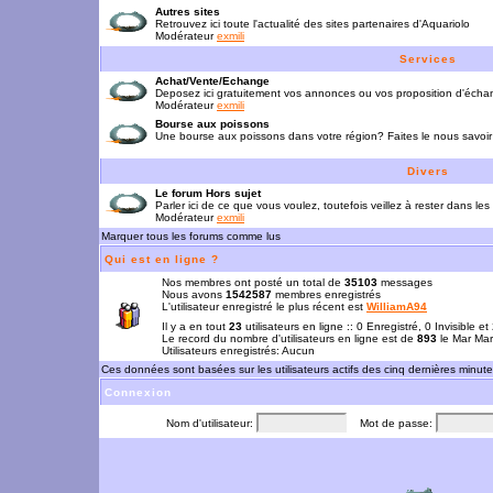
Autres sites
Retrouvez ici toute l'actualité des sites partenaires d'Aquariolo
Modérateur
exmili
Services
Achat/Vente/Echange
Deposez ici gratuitement vos annonces ou vos proposition d'écha
Modérateur
exmili
Bourse aux poissons
Une bourse aux poissons dans votre région? Faites le nous savoir 
Divers
Le forum Hors sujet
Parler ici de ce que vous voulez, toutefois veillez à rester dans les
Modérateur
exmili
Marquer tous les forums comme lus
Qui est en ligne ?
Nos membres ont posté un total de
35103
messages
Nous avons
1542587
membres enregistrés
L'utilisateur enregistré le plus récent est
WilliamA94
Il y a en tout
23
utilisateurs en ligne :: 0 Enregistré, 0 Invisible e
Le record du nombre d'utilisateurs en ligne est de
893
le Mar Mar
Utilisateurs enregistrés: Aucun
Ces données sont basées sur les utilisateurs actifs des cinq dernières minut
Connexion
Nom d'utilisateur:
Mot de passe: