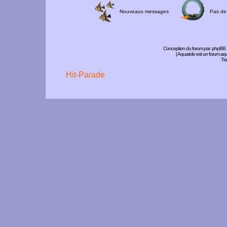
Nouveaux messages
Pas de
Conception du forum par:
phpBB
| Aquariolo est un forum a
Tra