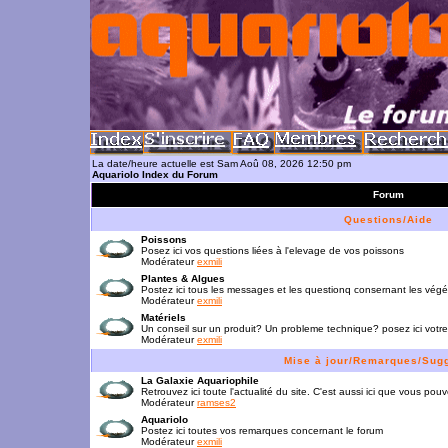
La date/heure actuelle est Sam Aoû 08, 2026 12:50 pm
Aquariolo Index du Forum
Forum
Questions/Aide
Poissons
Posez ici vos questions liées à l'elevage de vos poissons
Modérateur
exmili
Plantes & Algues
Postez ici tous les messages et les questionq consernant les vég
Modérateur
exmili
Matériels
Un conseil sur un produit? Un probleme technique? posez ici votre
Modérateur
exmili
Mise à jour/Remarques/Sug
La Galaxie Aquariophile
Retrouvez ici toute l'actualité du site. C'est aussi ici que vous p
Modérateur
ramses2
Aquariolo
Postez ici toutes vos remarques concernant le forum
Modérateur
exmili