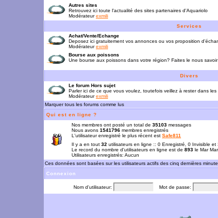
Autres sites
Retrouvez ici toute l'actualité des sites partenaires d'Aquariolo
Modérateur
exmili
Services
Achat/Vente/Echange
Deposez ici gratuitement vos annonces ou vos proposition d'écha
Modérateur
exmili
Bourse aux poissons
Une bourse aux poissons dans votre région? Faites le nous savoir 
Divers
Le forum Hors sujet
Parler ici de ce que vous voulez, toutefois veillez à rester dans les
Modérateur
exmili
Marquer tous les forums comme lus
Qui est en ligne ?
Nos membres ont posté un total de
35103
messages
Nous avons
1541796
membres enregistrés
L'utilisateur enregistré le plus récent est
Safe811
Il y a en tout
32
utilisateurs en ligne :: 0 Enregistré, 0 Invisible e
Le record du nombre d'utilisateurs en ligne est de
893
le Mar Mar
Utilisateurs enregistrés: Aucun
Ces données sont basées sur les utilisateurs actifs des cinq dernières minut
Connexion
Nom d'utilisateur:
Mot de passe: