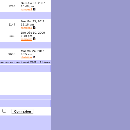
Sam Avr 07, 2007
1268
10:48 pm
ramses2
Mer Mar 23, 2011
1147
12:16 am
ramses2
Dim Déc 10, 2006
148
9:10 pm
ramses2
Mar Mai 24, 2016
3
9635
8:55 am
christine
 heures sont au format GMT + 1 Heure
e