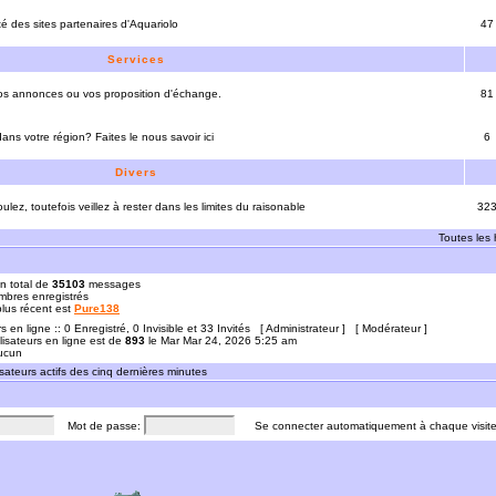
ité des sites partenaires d'Aquariolo
47
Services
vos annonces ou vos proposition d'échange.
81
ns votre région? Faites le nous savoir ici
6
Divers
ulez, toutefois veillez à rester dans les limites du raisonable
32
Toutes les
n total de
35103
messages
bres enregistrés
 plus récent est
Pure138
rs en ligne :: 0 Enregistré, 0 Invisible et 33 Invités [
Administrateur
] [
Modérateur
]
lisateurs en ligne est de
893
le Mar Mar 24, 2026 5:25 am
Aucun
sateurs actifs des cinq dernières minutes
Mot de passe:
Se connecter automatiquement à chaque visit