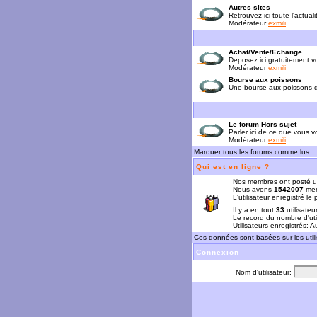
Autres sites
Retrouvez ici toute l'actual
Modérateur
exmili
Achat/Vente/Echange
Deposez ici gratuitement 
Modérateur
exmili
Bourse aux poissons
Une bourse aux poissons da
Le forum Hors sujet
Parler ici de ce que vous vo
Modérateur
exmili
Marquer tous les forums comme lus
Qui est en ligne ?
Nos membres ont posté u
Nous avons
1542007
mem
L'utilisateur enregistré le
Il y a en tout
33
utilisateu
Le record du nombre d'uti
Utilisateurs enregistrés: 
Ces données sont basées sur les utili
Connexion
Nom d'utilisateur: