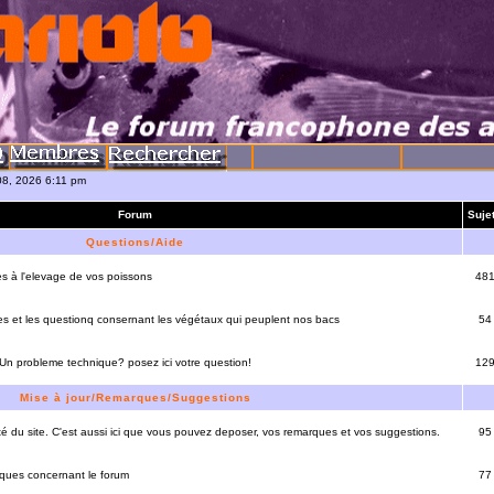
08, 2026 6:11 pm
Forum
Suje
Questions/Aide
es à l'elevage de vos poissons
48
es et les questionq consernant les végétaux qui peuplent nos bacs
54
 Un probleme technique? posez ici votre question!
12
Mise à jour/Remarques/Suggestions
lité du site. C'est aussi ici que vous pouvez deposer, vos remarques et vos suggestions.
95
rques concernant le forum
77