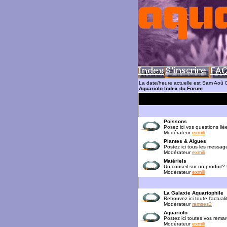
La date/heure actuelle est Sam Aoû 
Aquariolo Index du Forum
Poissons
Posez ici vos questions lié
Modérateur
exmili
Plantes & Algues
Postez ici tous les messag
Modérateur
exmili
Matériels
Un conseil sur un produit?
Modérateur
exmili
La Galaxie Aquariophile
Retrouvez ici toute l'actua
Modérateur
ramses2
Aquariolo
Postez ici toutes vos rema
Modérateur
exmili