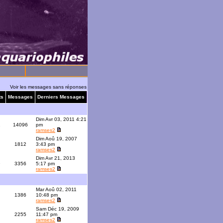
Voir les messages sans réponses
ts
Messages
Derniers Messages
Dim Avr 03, 2011 4:21
1
14096
pm
ramses2
Dim Aoû 19, 2007
1812
3:43 pm
ramses2
Dim Avr 21, 2013
9
3356
5:17 pm
ramses2
Mar Aoû 02, 2011
1386
10:48 pm
ramses2
Sam Déc 19, 2009
2255
11:47 pm
ramses2