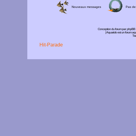
Nouveaux messages
Pas de
Conception du forum par:
phpBB
| Aquariolo est un forum a
Tra