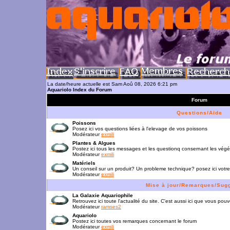
La date/heure actuelle est Sam Aoû 08, 2026 6:21 pm
Aquariolo Index du Forum
Forum
Questions/Aide
Poissons
Posez ici vos questions liées à l'elevage de vos poissons
Modérateur
exmili
Plantes & Algues
Postez ici tous les messages et les questionq consernant les vég
Modérateur
exmili
Matériels
Un conseil sur un produit? Un probleme technique? posez ici votre
Modérateur
exmili
Mise à jour/Remarques/Sug
La Galaxie Aquariophile
Retrouvez ici toute l'actualité du site. C'est aussi ici que vous p
Modérateur
ramses2
Aquariolo
Postez ici toutes vos remarques concernant le forum
Modérateur
exmili