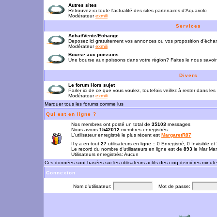
Autres sites
Retrouvez ici toute l'actualité des sites partenaires d'Aquariolo
Modérateur
exmili
Services
Achat/Vente/Echange
Deposez ici gratuitement vos annonces ou vos proposition d'écha
Modérateur
exmili
Bourse aux poissons
Une bourse aux poissons dans votre région? Faites le nous savoir 
Divers
Le forum Hors sujet
Parler ici de ce que vous voulez, toutefois veillez à rester dans les
Modérateur
exmili
Marquer tous les forums comme lus
Qui est en ligne ?
Nos membres ont posté un total de
35103
messages
Nous avons
1542012
membres enregistrés
L'utilisateur enregistré le plus récent est
MargaretR87
Il y a en tout
27
utilisateurs en ligne :: 0 Enregistré, 0 Invisible e
Le record du nombre d'utilisateurs en ligne est de
893
le Mar Mar
Utilisateurs enregistrés: Aucun
Ces données sont basées sur les utilisateurs actifs des cinq dernières minut
Connexion
Nom d'utilisateur:
Mot de passe: