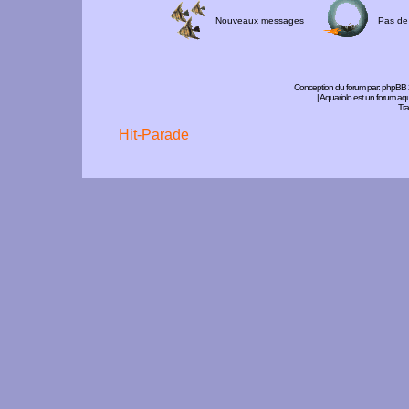
Nouveaux messages
Pas de
Conception du forum par:
phpBB
| Aquariolo est un forum a
Tra