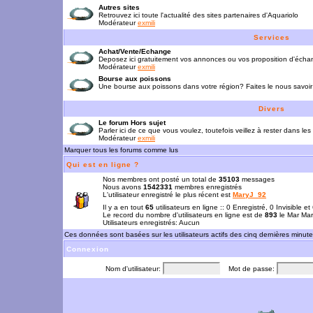
Autres sites
Retrouvez ici toute l'actualité des sites partenaires d'Aquariolo
Modérateur
exmili
Services
Achat/Vente/Echange
Deposez ici gratuitement vos annonces ou vos proposition d'écha
Modérateur
exmili
Bourse aux poissons
Une bourse aux poissons dans votre région? Faites le nous savoir 
Divers
Le forum Hors sujet
Parler ici de ce que vous voulez, toutefois veillez à rester dans les
Modérateur
exmili
Marquer tous les forums comme lus
Qui est en ligne ?
Nos membres ont posté un total de
35103
messages
Nous avons
1542331
membres enregistrés
L'utilisateur enregistré le plus récent est
MaryJ_92
Il y a en tout
65
utilisateurs en ligne :: 0 Enregistré, 0 Invisible e
Le record du nombre d'utilisateurs en ligne est de
893
le Mar Mar
Utilisateurs enregistrés: Aucun
Ces données sont basées sur les utilisateurs actifs des cinq dernières minut
Connexion
Nom d'utilisateur:
Mot de passe: