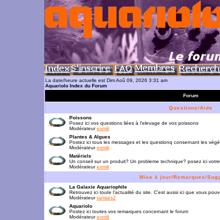
La date/heure actuelle est Dim Aoû 09, 2026 3:31 am
Aquariolo Index du Forum
Forum
Questions/Aide
Poissons
Posez ici vos questions liées à l'elevage de vos poissons
Modérateur
exmili
Plantes & Algues
Postez ici tous les messages et les questionq consernant les vég
Modérateur
exmili
Matériels
Un conseil sur un produit? Un probleme technique? posez ici votre
Modérateur
exmili
Mise à jour/Remarques/Sug
La Galaxie Aquariophile
Retrouvez ici toute l'actualité du site. C'est aussi ici que vous p
Modérateur
ramses2
Aquariolo
Postez ici toutes vos remarques concernant le forum
Modérateur
exmili