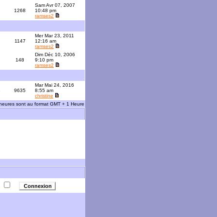
Sam Avr 07, 2007
1268
10:48 pm
ramses2
Mer Mar 23, 2011
1147
12:16 am
ramses2
Dim Déc 10, 2006
148
9:10 pm
ramses2
Mar Mai 24, 2016
3
9635
8:55 am
christine
 heures sont au format GMT + 1 Heure
e