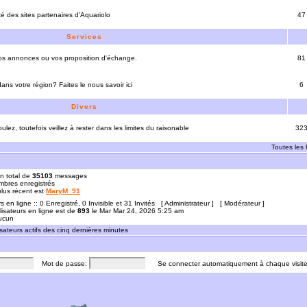
ité des sites partenaires d'Aquariolo
47
Services
vos annonces ou vos proposition d'échange.
81
ns votre région? Faites le nous savoir ici
6
Divers
ulez, toutefois veillez à rester dans les limites du raisonable
32
Toutes les
n total de
35103
messages
bres enregistrés
 plus récent est
MaryM_91
rs en ligne :: 0 Enregistré, 0 Invisible et 31 Invités [
Administrateur
] [
Modérateur
]
lisateurs en ligne est de
893
le Mar Mar 24, 2026 5:25 am
Aucun
sateurs actifs des cinq dernières minutes
Mot de passe:
Se connecter automatiquement à chaque visit