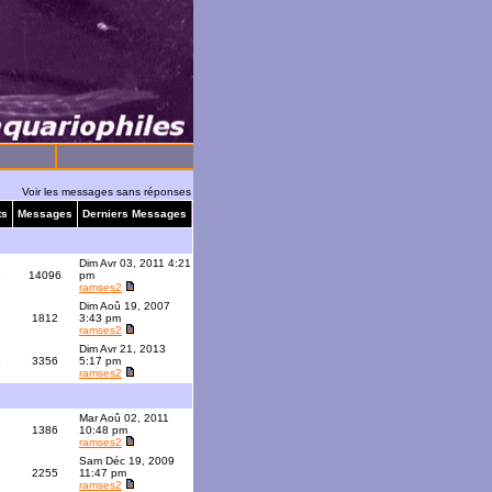
Voir les messages sans réponses
ts
Messages
Derniers Messages
Dim Avr 03, 2011 4:21
1
14096
pm
ramses2
Dim Aoû 19, 2007
1812
3:43 pm
ramses2
Dim Avr 21, 2013
9
3356
5:17 pm
ramses2
Mar Aoû 02, 2011
1386
10:48 pm
ramses2
Sam Déc 19, 2009
2255
11:47 pm
ramses2