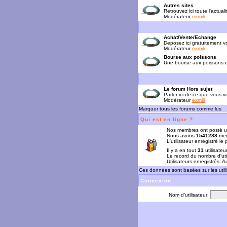
Autres sites
Retrouvez ici toute l'actual
Modérateur
exmili
Achat/Vente/Echange
Deposez ici gratuitement 
Modérateur
exmili
Bourse aux poissons
Une bourse aux poissons da
Le forum Hors sujet
Parler ici de ce que vous vo
Modérateur
exmili
Marquer tous les forums comme lus
Qui est en ligne ?
Nos membres ont posté u
Nous avons
1541288
mem
L'utilisateur enregistré le
Il y a en tout
31
utilisateu
Le record du nombre d'uti
Utilisateurs enregistrés: 
Ces données sont basées sur les utili
Connexion
Nom d'utilisateur: