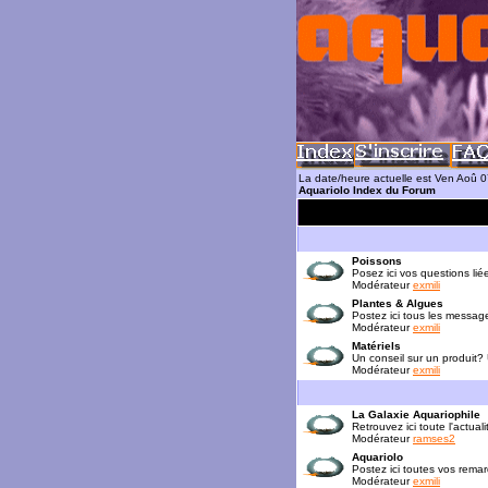
La date/heure actuelle est Ven Aoû 
Aquariolo Index du Forum
Poissons
Posez ici vos questions lié
Modérateur
exmili
Plantes & Algues
Postez ici tous les messag
Modérateur
exmili
Matériels
Un conseil sur un produit?
Modérateur
exmili
La Galaxie Aquariophile
Retrouvez ici toute l'actua
Modérateur
ramses2
Aquariolo
Postez ici toutes vos rema
Modérateur
exmili