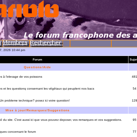
07, 2026 10:44 pm
Forum
Suje
Questions/Aide
es à l'elevage de vos poissons
48
es et les questionq consernant les végétaux qui peuplent nos bacs
54
 Un probleme technique? posez ici votre question!
12
Mise à jour/Remarques/Suggestions
lité du site. C'est aussi ici que vous pouvez deposer, vos remarques et vos suggestions.
95
rques concernant le forum
77