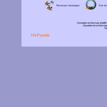
Nouveaux messages
Pas de
Conception du forum par:
phpBB
| Aquariolo est un forum a
Tra