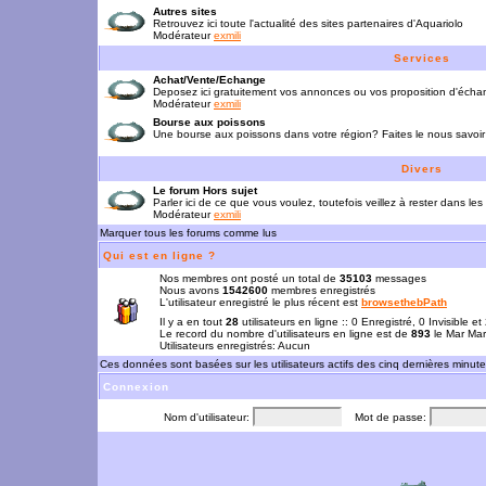
Autres sites
Retrouvez ici toute l'actualité des sites partenaires d'Aquariolo
Modérateur
exmili
Services
Achat/Vente/Echange
Deposez ici gratuitement vos annonces ou vos proposition d'écha
Modérateur
exmili
Bourse aux poissons
Une bourse aux poissons dans votre région? Faites le nous savoir 
Divers
Le forum Hors sujet
Parler ici de ce que vous voulez, toutefois veillez à rester dans les
Modérateur
exmili
Marquer tous les forums comme lus
Qui est en ligne ?
Nos membres ont posté un total de
35103
messages
Nous avons
1542600
membres enregistrés
L'utilisateur enregistré le plus récent est
browsethebPath
Il y a en tout
28
utilisateurs en ligne :: 0 Enregistré, 0 Invisible e
Le record du nombre d'utilisateurs en ligne est de
893
le Mar Mar
Utilisateurs enregistrés: Aucun
Ces données sont basées sur les utilisateurs actifs des cinq dernières minut
Connexion
Nom d'utilisateur:
Mot de passe: