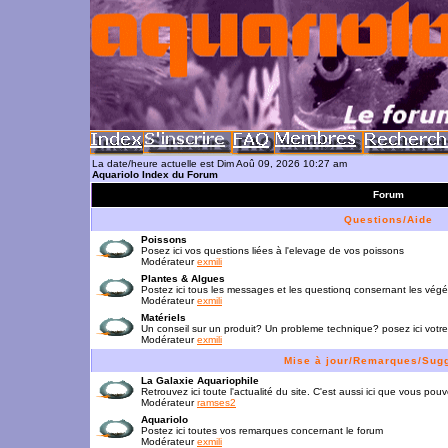
La date/heure actuelle est Dim Aoû 09, 2026 10:27 am
Aquariolo Index du Forum
Forum
Questions/Aide
Poissons
Posez ici vos questions liées à l'elevage de vos poissons
Modérateur
exmili
Plantes & Algues
Postez ici tous les messages et les questionq consernant les vég
Modérateur
exmili
Matériels
Un conseil sur un produit? Un probleme technique? posez ici votre
Modérateur
exmili
Mise à jour/Remarques/Sug
La Galaxie Aquariophile
Retrouvez ici toute l'actualité du site. C'est aussi ici que vous p
Modérateur
ramses2
Aquariolo
Postez ici toutes vos remarques concernant le forum
Modérateur
exmili