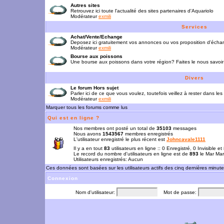
Autres sites
Retrouvez ici toute l'actualité des sites partenaires d'Aquariolo
Modérateur
exmili
Services
Achat/Vente/Echange
Deposez ici gratuitement vos annonces ou vos proposition d'écha
Modérateur
exmili
Bourse aux poissons
Une bourse aux poissons dans votre région? Faites le nous savoir 
Divers
Le forum Hors sujet
Parler ici de ce que vous voulez, toutefois veillez à rester dans les
Modérateur
exmili
Marquer tous les forums comme lus
Qui est en ligne ?
Nos membres ont posté un total de
35103
messages
Nous avons
1543567
membres enregistrés
L'utilisateur enregistré le plus récent est
Johncavale1111
Il y a en tout
83
utilisateurs en ligne :: 0 Enregistré, 0 Invisible e
Le record du nombre d'utilisateurs en ligne est de
893
le Mar Mar
Utilisateurs enregistrés: Aucun
Ces données sont basées sur les utilisateurs actifs des cinq dernières minut
Connexion
Nom d'utilisateur:
Mot de passe: