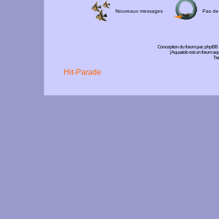
Nouveaux messages
Pas de
Conception du forum par:
phpBB
| Aquariolo est un forum a
Tra