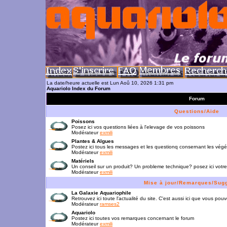
La date/heure actuelle est Lun Aoû 10, 2026 1:31 pm
Aquariolo Index du Forum
Forum
Questions/Aide
Poissons
Posez ici vos questions liées à l'elevage de vos poissons
Modérateur
exmili
Plantes & Algues
Postez ici tous les messages et les questionq consernant les vég
Modérateur
exmili
Matériels
Un conseil sur un produit? Un probleme technique? posez ici votre
Modérateur
exmili
Mise à jour/Remarques/Sug
La Galaxie Aquariophile
Retrouvez ici toute l'actualité du site. C'est aussi ici que vous p
Modérateur
ramses2
Aquariolo
Postez ici toutes vos remarques concernant le forum
Modérateur
exmili