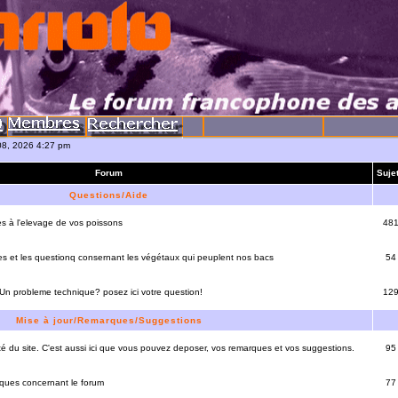
08, 2026 4:27 pm
Forum
Suje
Questions/Aide
es à l'elevage de vos poissons
48
es et les questionq consernant les végétaux qui peuplent nos bacs
54
 Un probleme technique? posez ici votre question!
12
Mise à jour/Remarques/Suggestions
lité du site. C'est aussi ici que vous pouvez deposer, vos remarques et vos suggestions.
95
rques concernant le forum
77