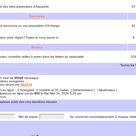
ité des sites partenaires d'Aquariolo
47
Services
vos annonces ou vos proposition d'échange.
81
ns votre région? Faites le nous savoir ici
6
Divers
ulez, toutefois veillez à rester dans les limites du raisonable
32
Toutes les
n total de
35103
messages
bres enregistrés
 plus récent est
Well934
rs en ligne :: 0 Enregistré, 0 Invisible et 31 Invités [
Administrateur
] [
Modérateur
]
lisateurs en ligne est de
893
le Mar Mar 24, 2026 5:25 am
Aucun
sateurs actifs des cinq dernières minutes
Mot de passe:
Se connecter automatiquement à chaque visit