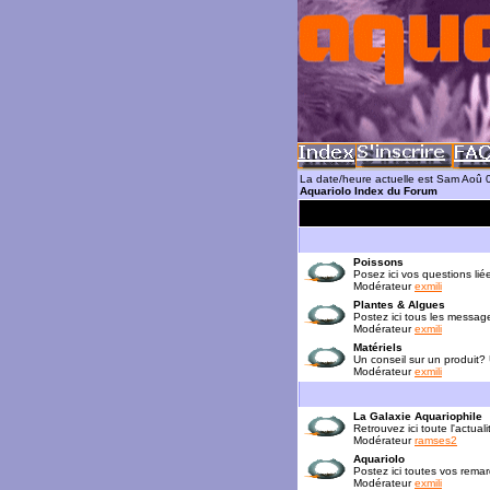
La date/heure actuelle est Sam Aoû 
Aquariolo Index du Forum
Poissons
Posez ici vos questions lié
Modérateur
exmili
Plantes & Algues
Postez ici tous les messag
Modérateur
exmili
Matériels
Un conseil sur un produit?
Modérateur
exmili
La Galaxie Aquariophile
Retrouvez ici toute l'actua
Modérateur
ramses2
Aquariolo
Postez ici toutes vos rema
Modérateur
exmili