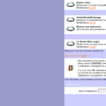
Autres sites
Retrouvez ici toute l'actual
Modérateur
exmili
Achat/Vente/Echange
Deposez ici gratuitement 
Modérateur
exmili
Bourse aux poissons
Une bourse aux poissons da
Le forum Hors sujet
Parler ici de ce que vous vo
Modérateur
exmili
Marquer tous les forums comme lus
Qui est en ligne ?
Nos membres ont posté u
Nous avons
1541941
mem
L'utilisateur enregistré le
Il y a en tout
31
utilisateu
Le record du nombre d'uti
Utilisateurs enregistrés: 
Ces données sont basées sur les utili
Connexion
Nom d'utilisateur: