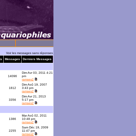
Voir les messages sans réponses
ts
Messages
Derniers Messages
Dim Avr 03, 2011 4:21
1
14096
pm
ramses2
Dim Aoû 19, 2007
1812
3:43 pm
ramses2
Dim Avr 21, 2013
9
3356
5:17 pm
ramses2
Mar Aoû 02, 2011
1386
10:48 pm
ramses2
Sam Déc 19, 2009
2255
11:47 pm
ramses2