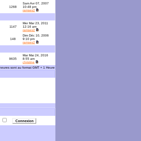
Sam Avr 07, 2007
1268
10:48 pm
ramses2
Mer Mar 23, 2011
1147
12:16 am
ramses2
Dim Déc 10, 2006
148
9:10 pm
ramses2
Mar Mai 24, 2016
3
9635
8:55 am
christine
 heures sont au format GMT + 1 Heure
e