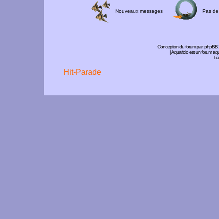
Nouveaux messages
Pas de
Conception du forum par:
phpBB
| Aquariolo est un forum a
Tra