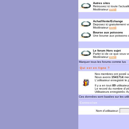
Autres sites
Retrouvez ici toute l'actual
Modérateur
exmili
Achat/Vente/Echange
Deposez ici gratuitement 
Modérateur
exmili
Bourse aux poissons
Une bourse aux poissons da
Le forum Hors sujet
Parler ici de ce que vous vo
Modérateur
exmili
Marquer tous les forums comme lus
Qui est en ligne ?
Nos membres ont posté u
Nous avons
1541714
mem
L'utilisateur enregistré le
Il y a en tout
89
utilisateu
Le record du nombre d'uti
Utilisateurs enregistrés: 
Ces données sont basées sur les utili
Connexion
Nom d'utilisateur: