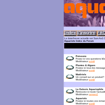
La date/heure actuelle est Sam Aoû
Aquariolo Index du Forum
Poissons
Posez ici vos questions lié
Modérateur
exmili
Plantes & Algues
Postez ici tous les messag
Modérateur
exmili
Matériels
Un conseil sur un produit?
Modérateur
exmili
La Galaxie Aquariophile
Retrouvez ici toute l'actua
Modérateur
ramses2
Aquariolo
Postez ici toutes vos rema
Modérateur
exmili