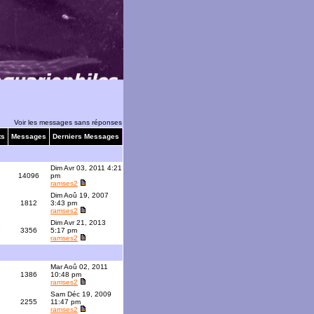
Voir les messages sans réponses
ts
Messages
Derniers Messages
Dim Avr 03, 2011 4:21
1
14096
pm
ramses2
Dim Aoû 19, 2007
1812
3:43 pm
ramses2
Dim Avr 21, 2013
9
3356
5:17 pm
ramses2
Mar Aoû 02, 2011
1386
10:48 pm
ramses2
Sam Déc 19, 2009
2255
11:47 pm
ramses2