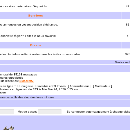
ité des sites partenaires d'Aquariolo
47
Services
vos annonces ou vos proposition d'échange.
81
ns votre région? Faites le nous savoir ici
6
Divers
ulez, toutefois veillez à rester dans les limites du raisonable
32
Toutes les
n total de
35103
messages
bres enregistrés
 plus récent est
SMoore92
rs en ligne :: 0 Enregistré, 0 Invisible et 89 Invités [
Administrateur
] [
Modérateur
]
lisateurs en ligne est de
893
le Mar Mar 24, 2026 5:25 am
Aucun
sateurs actifs des cinq dernières minutes
Mot de passe:
Se connecter automatiquement à chaque visit