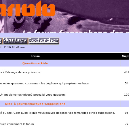
 08, 2026 10:41 am
Forum
Suje
Questions/Aide
es à l'elevage de vos poissons
48
es et les questionq consernant les végétaux qui peuplent nos bacs
54
 Un probleme technique? posez ici votre question!
12
Mise à jour/Remarques/Suggestions
lité du site. C'est aussi ici que vous pouvez deposer, vos remarques et vos suggestions.
95
rques concernant le forum
77