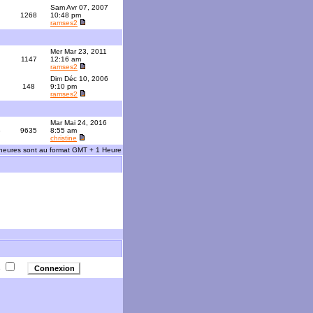
Sam Avr 07, 2007
1268
10:48 pm
ramses2
Mer Mar 23, 2011
1147
12:16 am
ramses2
Dim Déc 10, 2006
148
9:10 pm
ramses2
Mar Mai 24, 2016
3
9635
8:55 am
christine
 heures sont au format GMT + 1 Heure
e