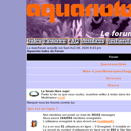
La date/heure actuelle est Sam Aoû 08, 2026 8:43 pm
Aquariolo Index du Forum
Forum
Questions/Aide
Mise à jour/Remarques/Sug
Services
Divers
Le forum Hors sujet
Parler ici de ce que vous voulez, toutefois veillez à rester dans les
Modérateur
exmili
Marquer tous les forums comme lus
Qui est en ligne ?
Nos membres ont posté un total de
35103
messages
Nous avons
1542093
membres enregistrés
L'utilisateur enregistré le plus récent est
healthtop91
Il y a en tout
51
utilisateurs en ligne :: 0 Enregistré, 0 Invisible e
Le record du nombre d'utilisateurs en ligne est de
893
le Mar Mar