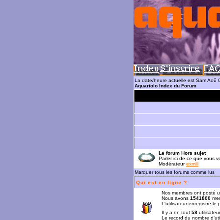
La date/heure actuelle est Sam Aoû 
Aquariolo Index du Forum
Le forum Hors sujet
Parler ici de ce que vous vo
Modérateur
exmili
Marquer tous les forums comme lus
Qui est en ligne ?
Nos membres ont posté u
Nous avons
1541800
mem
L'utilisateur enregistré le
Il y a en tout
58
utilisateu
Le record du nombre d'uti