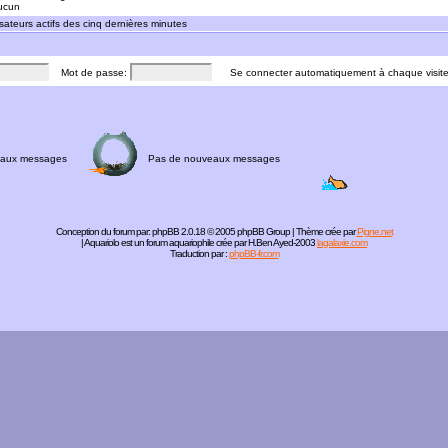
Aucun
sateurs actifs des cinq dernières minutes
Mot de passe:
Se connecter automatiquement à chaque visit
aux messages
Pas de nouveaux messages
Conception du forum par:
phpBB
2.0.18 © 2005 phpBB Group | Thème crée par
Pigne.net
| Aquariolo est un forum aquariophile crée par H.Ben Ayed-2003
lagalaxie.com
Traduction par :
phpBB-fr.com