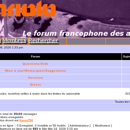
08, 2026 1:33 pm
Forum
Suje
Questions/Aide
Mise à jour/Remarques/Suggestions
Services
Divers
ulez, toutefois veillez à rester dans les limites du raisonable
32
Toutes les
n total de
35103
messages
bres enregistrés
 plus récent est
KarenT90
rs en ligne :: 0 Enregistré, 0 Invisible et 58 Invités [
Administrateur
] [
Modérateur
]
lisateurs en ligne est de
893
le Mar Mar 24, 2026 5:25 am