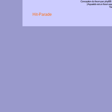
Conception du forum par:
phpBB
| Aquariolo est un forum a
Tra