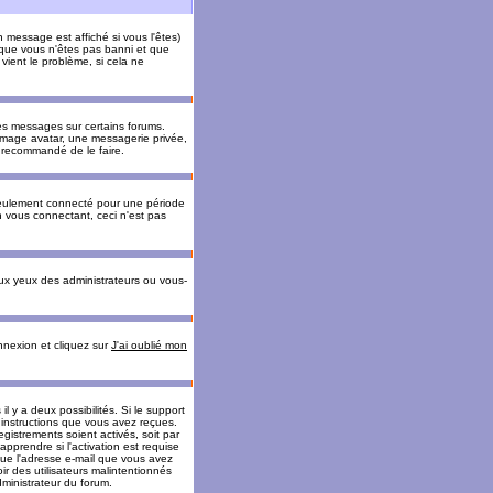
message est affiché si vous l'êtes)
t que vous n'êtes pas banni et que
vient le problème, si cela ne
es messages sur certains forums.
 image avatar, une messagerie privée,
nc recommandé de le faire.
eulement connecté pour une période
n vous connectant, ceci n'est pas
ux yeux des administrateurs ou vous-
onnexion et cliquez sur
J'ai oublié mon
l y a deux possibilités. Si le support
 instructions que vous avez reçues.
gistrements soient activés, soit par
prendre si l'activation est requise
 que l'adresse e-mail que vous avez
oir des utilisateurs malintentionnés
ministrateur du forum.