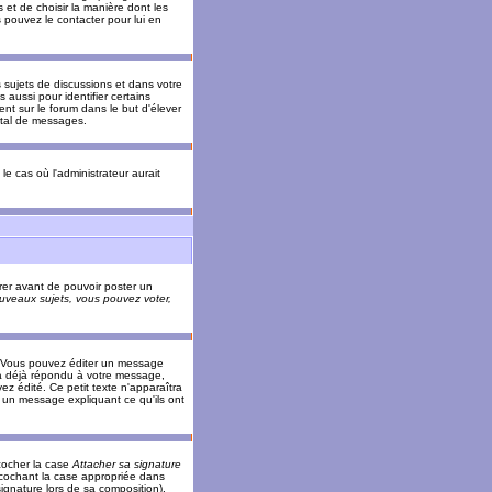
 et de choisir la manière dont les
s pouvez le contacter pour lui en
s sujets de discussions et dans votre
 aussi pour identifier certains
ent sur le forum dans le but d'élever
otal de messages.
le cas où l'administrateur aurait
trer avant de pouvoir poster un
veaux sujets, vous pouvez voter,
. Vous pouvez éditer un message
 déjà répondu à votre message,
z édité. Ce petit texte n'apparaîtra
r un message expliquant ce qu'ils ont
cocher la case
Attacher sa signature
 cochant la case appropriée dans
ignature lors de sa composition).