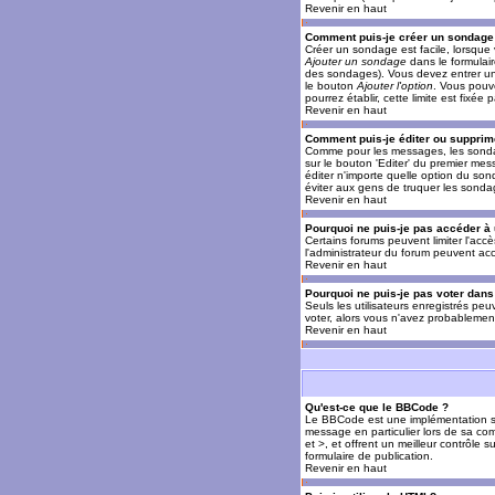
Revenir en haut
Comment puis-je créer un sondage
Créer un sondage est facile, lorsque 
Ajouter un sondage
dans le formulai
des sondages). Vous devez entrer un 
le bouton
Ajouter l'option
. Vous pouve
pourrez établir, cette limite est fixée 
Revenir en haut
Comment puis-je éditer ou supprim
Comme pour les messages, les sondag
sur le bouton 'Editer' du premier mes
éditer n'importe quelle option du son
éviter aux gens de truquer les sonda
Revenir en haut
Pourquoi ne puis-je pas accéder à
Certains forums peuvent limiter l'accè
l'administrateur du forum peuvent acc
Revenir en haut
Pourquoi ne puis-je pas voter dan
Seuls les utilisateurs enregistrés pe
voter, alors vous n'avez probablement
Revenir en haut
Qu'est-ce que le BBCode ?
Le BBCode est une implémentation spé
message en particulier lors de sa com
et >, et offrent un meilleur contrôle 
formulaire de publication.
Revenir en haut