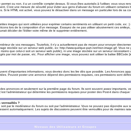
e permet ou non, il a un contrôle complet dessus. Si vous êtes autorisés à l'utiliser, vous vous 
nnent. C'est une mesure de
sécurité
pour éviter aux gens d'abuser du forum en utilisant certaines b
. Si le HTML est activé, vous pouvez le désactiver dans un message en particulier lors de sa co
es images qui sont utilisées pour exprimer certains sentiments en utilisant un petit code, ex: :) sig
ticons lors de la composition d'un message. Essayez de ne pas utiliser abusivement ces smileys, 
urrait décider de l'éditer voire même de le supprimer entièrement.
ntérieur de vos messages. Toutefois, il n'y a actuellement pas de moyen pour envoyer directeme
image stockée sur un serveur web public, ex: http://www.quelque-part.net/mon-image.gif. Vous ne 
 moins que celui-ci soit un serveur web public), ni une image stockée sur un serveur nécessitant un
égés par mot de passe, etc. Pour afficher une image, vous pouvez soit utiliser la balise BBCode [
uvent d'importantes informations, vous devriez donc les lire dès que possible. Les Annonces a
stées. Pouvoir poster une annonce dépend des permissions requises, ces permissions sont définies
des annonces et seulement sur la première page du forum. Ils sont souvent assez importants, vo
st l'administrateur qui détermine les permissions requises pour poster des Post-it dans chaque 
 verrouillés ?
s, soit par le modérateur du forum ou soit par l'administrateur. Vous ne pouvez pas répondre aux su
ssent automatiquement. Les sujets de discussions peuvent être verrouillés pour de maintes rais
Niveaux des Utilisateurs et Groupes