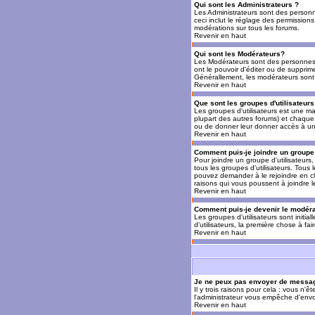
Qui sont les Administrateurs ?
Les Administrateurs sont des personn
ceci inclut le réglage des permissions
modérations sur tous les forums.
Revenir en haut
Qui sont les Modérateurs?
Les Modérateurs sont des personnes (
ont le pouvoir d'éditer ou de supprime
Générallement, les modérateurs sont 
Revenir en haut
Que sont les groupes d'utilisateurs
Les groupes d'utilisateurs est une man
plupart des autres forums) et chaque 
ou de donner leur donner accès à un 
Revenir en haut
Comment puis-je joindre un groupe 
Pour joindre un groupe d'utilisateurs, 
tous les groupes d'utilisateurs. Tous
pouvez demander à le rejoindre en cl
raisons qui vous poussent à joindre 
Revenir en haut
Comment puis-je devenir le modérat
Les groupes d'utilisateurs sont initia
d'utilisateurs, la première chose à fa
Revenir en haut
Je ne peux pas envoyer de messag
Il y trois raisons pour cela : vous n'
l'administrateur vous empêche d'envo
Revenir en haut