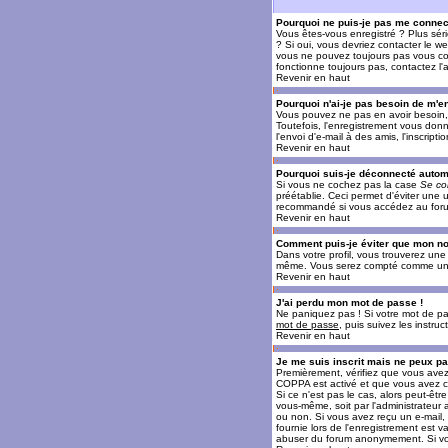
Pourquoi ne puis-je pas me connec
Vous êtes-vous enregistré ? Plus sér
? Si oui, vous devriez contacter le w
vous ne pouvez toujours pas vous conn
fonctionne toujours pas, contactez l'a
Revenir en haut
Pourquoi n'ai-je pas besoin de m'en
Vous pouvez ne pas en avoir besoin, 
Toutefois, l'enregistrement vous donn
l'envoi d'e-mail à des amis, l'inscrip
Revenir en haut
Pourquoi suis-je déconnecté auto
Si vous ne cochez pas la case
Se co
préétablie. Ceci permet d'éviter une 
recommandé si vous accédez au forum e
Revenir en haut
Comment puis-je éviter que mon nom 
Dans votre profil, vous trouverez un
même. Vous serez compté comme un uti
Revenir en haut
J'ai perdu mon mot de passe !
Ne paniquez pas ! Si votre mot de pass
mot de passe
, puis suivez les instr
Revenir en haut
Je me suis inscrit mais ne peux p
Premièrement, vérifiez que vous avez e
COPPA est activé et que vous avez cl
Si ce n'est pas le cas, alors peut-êt
vous-même, soit par l'administrateur
ou non. Si vous avez reçu un e-mail, s
fournie lors de l'enregistrement est va
abuser du forum anonymement. Si vous