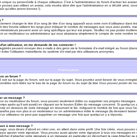
nique ou personnelle à chaque utilisateur. C'est à l'administrateur du forum d'activer les avatars
e pouvez pas utilisez un avatar, cela voudra alors dire que l'administrateur en a décidé ainsi, vou
ûr qu'elles seront bonnes !).
g ?
ement changer le titre d'un rang (le titre d'un rang apparaît sous votre nom d'utilisateur dans le
upart des forums utilisent les rangs pour indiquer le nombre de messages que vous avez postés, mais
dministrateurs peuvent avoir un rang spécifique qui leur est propre. Veuillez ne pas poster inutilem
nt un modérateur ou administrateur qui vous abaissera simplement le compte de votre nombre t
l d'un utilisateur, on me demande de me connecter !
registrés peuvent envoyer des e-mails à des gens via le formulaire d'e-mail intégré au forum (dans 
r éviter l'utilisation malveillante du système d'e-mail par des utilisateurs anonymes.
Publication
ans un forum ?
ié soit sur la page du forum, soit sur la page du sujet. Vous pourriez avoir besoin de vous enregis
onibles sont listés sur le bas de la page du forum ou du sujet (la liste
Vous pouvez poster de nou
mer un message ?
teur ou modérateur du forum, vous pouvez seulement éditer ou supprimer vos propres messages
emps après qu'il soit posté) en cliquant sur le bouton
Editer
du message concerné. Si quelqu'un a
xte en dessous de votre message en retournant le lire, indiquant le nombre de fois que vous l'ave
araîtra pas non plus si un modérateur ou un administrateur édite le message (ils devraient laisse
 qu'un utilisateur ne peut pas supprimer un message une fois que quelqu'un y a répondu.
ature à mon message ?
age, vous devez d'abord en créer une, en allant dans votre profil. Une fois créée, vous pouvez 
pour ajouter votre signature. Vous pouvez aussi ajouter votre signature à tous vos messages en
mpêcher d'attacher votre signature à un message en particulier en décochant la case Attacher sa s