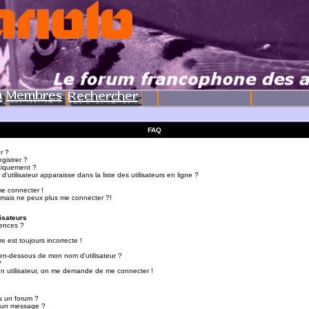
FAQ
r ?
gistrer ?
tiquement ?
utilisateur apparaisse dans la liste des utilisateurs en ligne ?
me connecter !
 mais ne peux plus me connecter ?!
isateurs
ences ?
e est toujours incorrecte !
en-dessous de mon nom d'utilisateur ?
?
d'un utilisateur, on me demande de me connecter !
s un forum ?
r un message ?