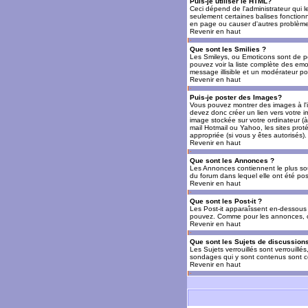
Puis-je utiliser le HTML?
Ceci dépend de l'administrateur qui l
seulement certaines balises fonctio
en page ou causer d'autres problèmes
Revenir en haut
Que sont les Smilies ?
Les Smileys, ou Emoticons sont de petit
pouvez voir la liste complète des emo
message illisible et un modérateur po
Revenir en haut
Puis-je poster des Images?
Vous pouvez montrer des images à l'i
devez donc créer un lien vers votre 
image stockée sur votre ordinateur (à
mail Hotmail ou Yahoo, les sites prot
appropriée (si vous y êtes autorisés).
Revenir en haut
Que sont les Annonces ?
Les Annonces contiennent le plus so
du forum dans lequel elle ont été po
Revenir en haut
Que sont les Post-it ?
Les Post-it apparaîssent en-dessous 
pouvez. Comme pour les annonces, c'e
Revenir en haut
Que sont les Sujets de discussions
Les Sujets verrouillés sont verrouillé
sondages qui y sont contenus sont ce
Revenir en haut