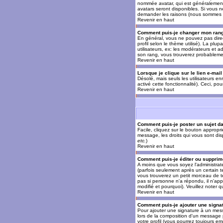
nommée avatar, qui est généralement u
avatars seront disponibles. Si vous n
demander les raisons (nous sommes s
Revenir en haut
Comment puis-je changer mon ran
En général, vous ne pouvez pas direct
profil selon le thème utilisé). La pl
utilisateurs, ex: les modérateurs et a
son rang, vous trouverez probableme
Revenir en haut
Lorsque je clique sur le lien e-mai
Désolé, mais seuls les utilisateurs en
activé cette fonctionnalité). Ceci, pou
Revenir en haut
Comment puis-je poster un sujet d
Facile, cliquez sur le bouton appropr
message, les droits qui vous sont disp
etc.
)
Revenir en haut
Comment puis-je éditer ou suppri
A moins que vous soyez l'administra
(parfois seulement après un certain t
vous trouverez un petit morceau de te
pas si personne n'a répondu, il n'app
modifié et pourquoi). Veuillez noter
Revenir en haut
Comment puis-je ajouter une sign
Pour ajouter une signature à un mess
lors de la composition d'un message 
votre profil (vous pourrez toujours e