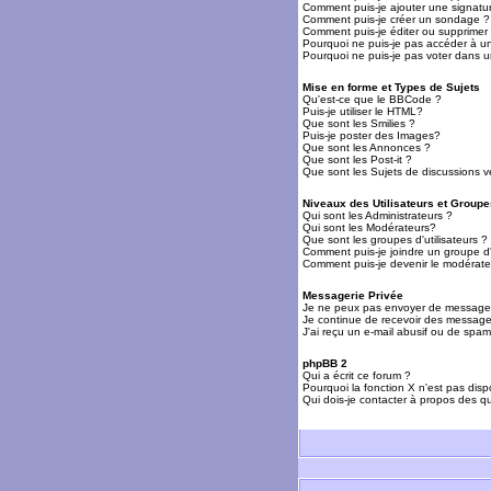
Comment puis-je ajouter une signat
Comment puis-je créer un sondage ?
Comment puis-je éditer ou supprime
Pourquoi ne puis-je pas accéder à u
Pourquoi ne puis-je pas voter dans 
Mise en forme et Types de Sujets
Qu'est-ce que le BBCode ?
Puis-je utiliser le HTML?
Que sont les Smilies ?
Puis-je poster des Images?
Que sont les Annonces ?
Que sont les Post-it ?
Que sont les Sujets de discussions ve
Niveaux des Utilisateurs et Groupe
Qui sont les Administrateurs ?
Qui sont les Modérateurs?
Que sont les groupes d'utilisateurs ?
Comment puis-je joindre un groupe d'u
Comment puis-je devenir le modérateu
Messagerie Privée
Je ne peux pas envoyer de messages
Je continue de recevoir des messages
J'ai reçu un e-mail abusif ou de spa
phpBB 2
Qui a écrit ce forum ?
Pourquoi la fonction X n'est pas disp
Qui dois-je contacter à propos des qu