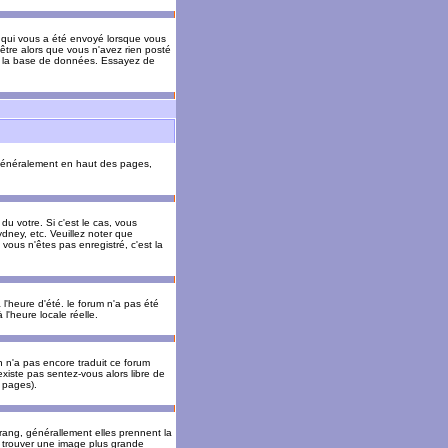
il qui vous a été envoyé lorsque vous
être alors que vous n'avez rien posté
 de la base de données. Essayez de
énéralement en haut des pages,
u votre. Si c'est le cas, vous
dney, etc. Veuillez noter que
vous n'êtes pas enregistré, c'est la
 l'heure d'été. le forum n'a pas été
l'heure locale réelle.
un n'a pas encore traduit ce forum
existe pas sentez-vous alors libre de
s pages).
 rang, générallement elles prennent la
e trouver une image plus grande