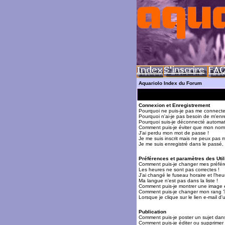
Aquariolo Index du Forum
Connexion et Enregistrement
Pourquoi ne puis-je pas me connecte
Pourquoi n'ai-je pas besoin de m'enre
Pourquoi suis-je déconnecté automa
Comment puis-je éviter que mon nom d'
J'ai perdu mon mot de passe !
Je me suis inscrit mais ne peux pas 
Je me suis enregistré dans le passé,
Préférences et paramètres des Util
Comment puis-je changer mes préfér
Les heures ne sont pas correctes !
J'ai changé le fuseau horaire et l'heur
Ma langue n'est pas dans la liste !
Comment puis-je montrer une image 
Comment puis-je changer mon rang 
Lorsque je clique sur le lien e-mail 
Publication
Comment puis-je poster un sujet dan
Comment puis-je éditer ou supprime