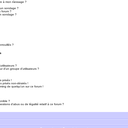
ure à mon message ?
r un sondage ?
n forum ?
un sondage ?
rrouillés ?
s
tilisateurs ?
r d'un groupe d'utilisateurs ?
 privés !
 privés non-désirés !
mming de quelqu'un sur ce forum !
onible ?
estions d'abus ou de légalité relatif à ce forum ?