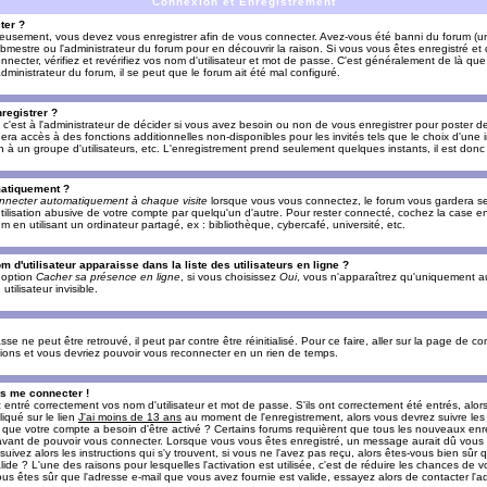
Connexion et Enregistrement
ter ?
ieusement, vous devez vous enregistrer afin de vous connecter. Avez-vous été banni du forum (un 
ebmestre ou l'administrateur du forum pour en découvrir la raison. Si vous vous êtes enregistré e
ecter, vérifiez et revérifiez vos nom d'utilisateur et mot de passe. C'est généralement de là que 
dministrateur du forum, il se peut que le forum ait été mal configuré.
registrer ?
c'est à l'administrateur de décider si vous avez besoin ou non de vous enregistrer pour poster d
era accès à des fonctions additionnelles non-disponibles pour les invités tels que le choix d'une
tion à un groupe d'utilisateurs, etc. L'enregistrement prend seulement quelques instants, il est do
matiquement ?
nnecter automatiquement à chaque visite
lorsque vous vous connectez, le forum vous gardera s
utilisation abusive de votre compte par quelqu'un d'autre. Pour rester connecté, cochez la case e
n utilisant un ordinateur partagé, ex : bibliothèque, cybercafé, université, etc.
d'utilisateur apparaisse dans la liste des utilisateurs en ligne ?
e option
Cacher sa présence en ligne
, si vous choisissez
Oui
, vous n'apparaîtrez qu'uniquement a
lisateur invisible.
e ne peut être retrouvé, il peut par contre être réinitialisé. Pour ce faire, aller sur la page de c
uctions et vous devriez pouvoir vous reconnecter en un rien de temps.
as me connecter !
ntré correctement vos nom d'utilisateur et mot de passe. S'ils ont correctement été entrés, alors i
iqué sur le lien
J'ai moins de 13 ans
au moment de l'enregistrement, alors vous devrez suivre les
re que votre compte a besoin d'être activé ? Certains forums requièrent que tous les nouveaux enre
 avant de pouvoir vous connecter. Lorsque vous vous êtes enregistré, un message aurait dû vous ap
uivez alors les instructions qui s'y trouvent, si vous ne l'avez pas reçu, alors êtes-vous bien sûr
lide ? L'une des raisons pour lesquelles l'activation est utilisée, c'est de réduire les chances de v
 êtes sûr que l'adresse e-mail que vous avez fournie est valide, essayez alors de contacter l'ad