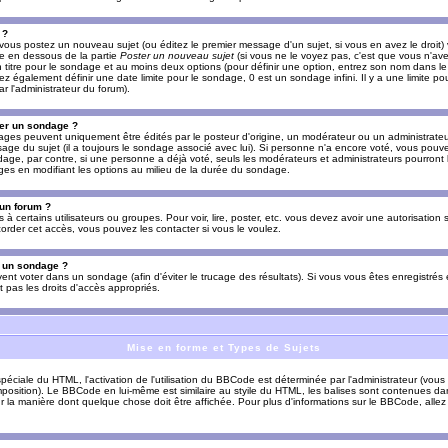
 ?
vous postez un nouveau sujet (ou éditez le premier message d'un sujet, si vous en avez le droit)
re en dessous de la partie
Poster un nouveau sujet
(si vous ne le voyez pas, c'est que vous n'av
titre pour le sondage et au moins deux options (pour définir une option, entrez son nom dans le
z également définir une date limite pour le sondage, 0 est un sondage infini. Il y a une limite p
par l'administrateur du forum).
er un sondage ?
es peuvent uniquement être édités par le posteur d'origine, un modérateur ou un administrateur
sage du sujet (il a toujours le sondage associé avec lui). Si personne n'a encore voté, vous pou
dage, par contre, si une personne a déjà voté, seuls les modérateurs et administrateurs pourront l
ges en modifiant les options au milieu de la durée du sondage.
 un forum ?
s à certains utilisateurs ou groupes. Pour voir, lire, poster, etc. vous devez avoir une autorisation
order cet accès, vous pouvez les contacter si vous le voulez.
s un sondage ?
uvent voter dans un sondage (afin d'éviter le trucage des résultats). Si vous vous êtes enregistré
 pas les droits d'accès appropriés.
Mise en forme et Types de Sujets
ciale du HTML, l'activation de l'utilisation du BBCode est déterminée par l'administrateur (vous
position). Le BBCode en lui-même est similaire au styile du HTML, les balises sont contenues dan
sur la manière dont quelque chose doit être affichée. Pour plus d'informations sur le BBCode, allez 