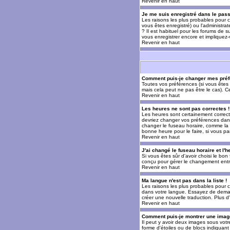
Revenir en haut
Je me suis enregistré dans le pas
Les raisons les plus probables pour c
vous êtes enregistré) ou l'administra
? Il est habituel pour les forums de 
vous enregistrer encore et impliquez
Revenir en haut
Comment puis-je changer mes préf
Toutes vos préférences (si vous êtes 
mais cela peut ne pas être le cas). 
Revenir en haut
Les heures ne sont pas correctes !
Les heures sont certainement correcte
devriez changer vos préférences dans 
changer le fuseau horaire, comme la p
bonne heure pour le faire, si vous pa
Revenir en haut
J'ai changé le fuseau horaire et l'h
Si vous êtes sûr d'avoir choisi le bon
conçu pour gérer le changement entre l
Revenir en haut
Ma langue n'est pas dans la liste !
Les raisons les plus probables pour c
dans votre langue. Essayez de demande
créer une nouvelle traduction. Plus d
Revenir en haut
Comment puis-je montrer une image
Il peut y avoir deux images sous votr
forme d'étoiles ou de blocs indiquan