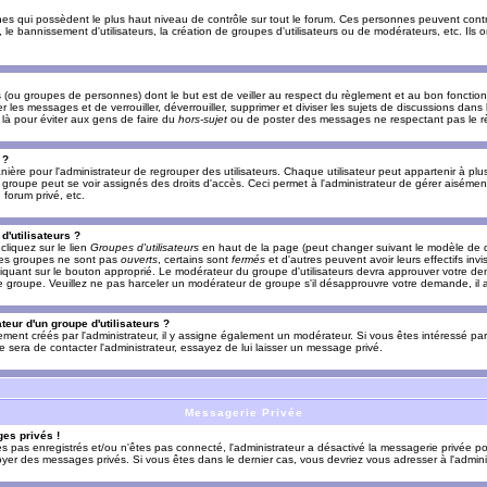
es qui possèdent le plus haut niveau de contrôle sur tout le forum. Ces personnes peuvent contrô
, le bannissement d'utilisateurs, la création de groupes d'utilisateurs ou de modérateurs, etc. Ils
ou groupes de personnes) dont le but est de veiller au respect du règlement et au bon fonctionn
r les messages et de verrouiller, déverrouiller, supprimer et diviser les sujets de discussions dans
là pour éviter aux gens de faire du
hors-sujet
ou de poster des messages ne respectant pas le r
 ?
ière pour l'administrateur de regrouper des utilisateurs. Chaque utilisateur peut appartenir à plus
groupe peut se voir assignés des droits d'accès. Ceci permet à l'administrateur de gérer aisémen
forum privé, etc.
d'utilisateurs ?
cliquez sur le lien
Groupes d'utilisateurs
en haut de la page (peut changer suivant le modèle de d
 les groupes ne sont pas
ouverts
, certains sont
fermés
et d'autres peuvent avoir leurs effectifs invi
iquant sur le bouton approprié. Le modérateur du groupe d'utilisateurs devra approuver votre de
le groupe. Veuillez ne pas harceler un modérateur de groupe s'il désapprouvre votre demande, il a
eur d'un groupe d'utilisateurs ?
llement créés par l'administrateur, il y assigne également un modérateur. Si vous êtes intéressé pa
ire sera de contacter l'administrateur, essayez de lui laisser un message privé.
Messagerie Privée
es privés !
êtes pas enregistrés et/ou n'êtes pas connecté, l'administrateur a désactivé la messagerie privée po
yer des messages privés. Si vous êtes dans le dernier cas, vous devriez vous adresser à l'adminis