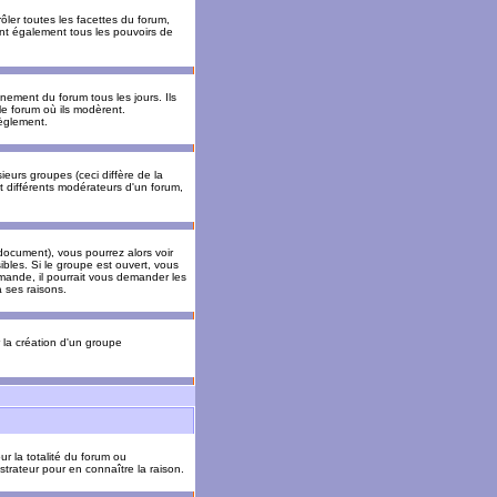
ler toutes les facettes du forum,
 ont également tous les pouvoirs de
ement du forum tous les jours. Ils
 le forum où ils modèrent.
èglement.
ieurs groupes (ceci diffère de la
t différents modérateurs d'un forum,
ocument), vous pourrez alors voir
sibles. Si le groupe est ouvert, vous
mande, il pourrait vous demander les
 ses raisons.
r la création d'un groupe
ur la totalité du forum ou
trateur pour en connaître la raison.