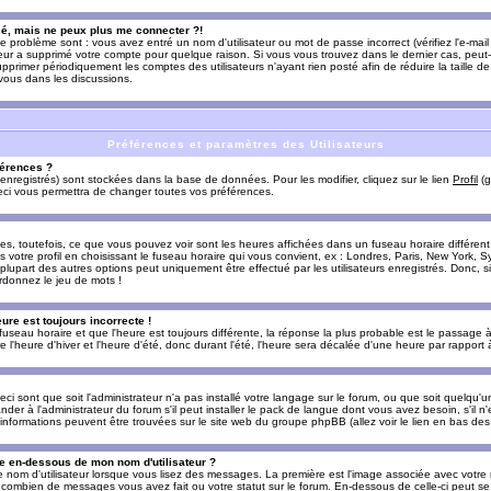
sé, mais ne peux plus me connecter ?!
e problème sont : vous avez entré un nom d'utilisateur ou mot de passe incorrect (vérifiez l'e-ma
teur a supprimé votre compte pour quelque raison. Si vous vous trouvez dans le dernier cas, peut-
supprimer périodiquement les comptes des utilisateurs n'ayant rien posté afin de réduire la taille
-vous dans les discussions.
Préférences et paramètres des Utilisateurs
érences ?
enregistrés) sont stockées dans la base de données. Pour les modifier, cliquez sur le lien
Profil
(g
Ceci vous permettra de changer toutes vos préférences.
s, toutefois, ce que vous pouvez voir sont les heures affichées dans un fuseau horaire différent d
votre profil en choisissant le fuseau horaire qui vous convient, ex : Londres, Paris, New York, Sy
lupart des autres options peut uniquement être effectué par les utilisateurs enregistrés. Donc, si 
rdonnez le jeu de mots !
eure est toujours incorrecte !
 fuseau horaire et que l'heure est toujours différente, la réponse la plus probable est le passage à
'heure d'hiver et l'heure d'été, donc durant l'été, l'heure sera décalée d'une heure par rapport à 
eci sont que soit l'administrateur n'a pas installé votre langage sur le forum, ou que soit quelqu'
r à l'administrateur du forum s'il peut installer le pack de langue dont vous avez besoin, s'il n'
'informations peuvent être trouvées sur le site web du groupe phpBB (allez voir le lien en bas de
 en-dessous de mon nom d'utilisateur ?
e nom d'utilisateur lorsque vous lisez des messages. La première est l'image associée avec votre
t combien de messages vous avez fait ou votre statut sur le forum. En-dessous de celle-ci peut s