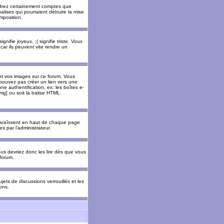
rendrez certainement comptes que
alises qui pourraient détruire la mise
mposition.
nifie joyeux, :( signifie triste. Vous
car ils peuvent vite rendre un
nt vos images sur ce forum. Vous
pouvez pas créer un lien vers une
e authentification, ex: les boîtes e-
img] ou soit la balise HTML
pparaîssent en haut de chaque page
 par l'administrateur.
us devriez donc les lire dès que vous
forum.
jets de discussions verrouillés et les
ons.