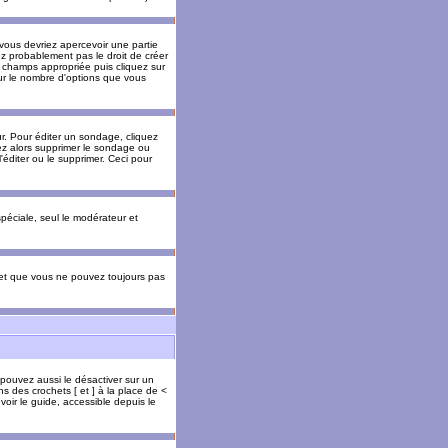
 vous devriez apercevoir une partie
ez probablement pas le droit de créer
 champs appropriée puis cliquez sur
our le nombre d'options que vous
. Pour éditer un sondage, cliquez
vez alors supprimer le sondage ou
'éditer ou le supprimer. Ceci pour
 spéciale, seul le modérateur et
s et que vous ne pouvez toujours pas
 pouvez aussi le désactiver sur un
s des crochets [ et ] à la place de <
voir le guide, accessible depuis le