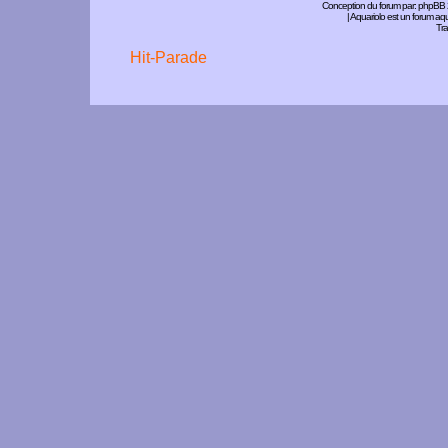
Conception du forum par:
phpBB
| Aquariolo est un forum a
Tra