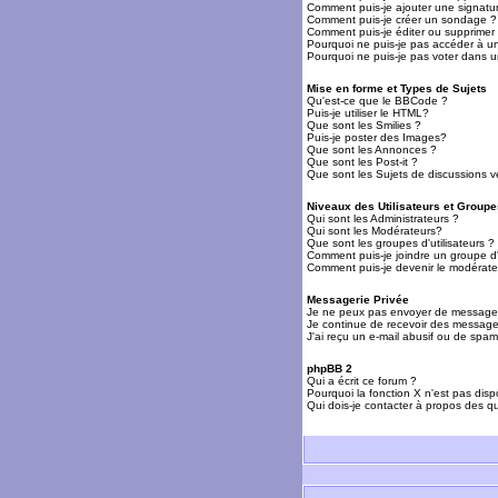
Comment puis-je ajouter une signat
Comment puis-je créer un sondage ?
Comment puis-je éditer ou supprime
Pourquoi ne puis-je pas accéder à u
Pourquoi ne puis-je pas voter dans 
Mise en forme et Types de Sujets
Qu'est-ce que le BBCode ?
Puis-je utiliser le HTML?
Que sont les Smilies ?
Puis-je poster des Images?
Que sont les Annonces ?
Que sont les Post-it ?
Que sont les Sujets de discussions ve
Niveaux des Utilisateurs et Groupe
Qui sont les Administrateurs ?
Qui sont les Modérateurs?
Que sont les groupes d'utilisateurs ?
Comment puis-je joindre un groupe d'u
Comment puis-je devenir le modérateu
Messagerie Privée
Je ne peux pas envoyer de messages
Je continue de recevoir des messages
J'ai reçu un e-mail abusif ou de spa
phpBB 2
Qui a écrit ce forum ?
Pourquoi la fonction X n'est pas disp
Qui dois-je contacter à propos des qu