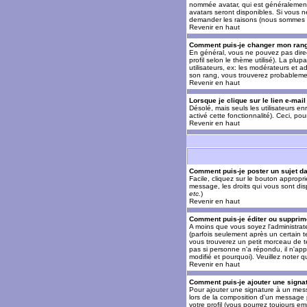
nommée avatar, qui est généralement u
avatars seront disponibles. Si vous n
demander les raisons (nous sommes s
Revenir en haut
Comment puis-je changer mon ran
En général, vous ne pouvez pas direct
profil selon le thème utilisé). La pl
utilisateurs, ex: les modérateurs et a
son rang, vous trouverez probableme
Revenir en haut
Lorsque je clique sur le lien e-mai
Désolé, mais seuls les utilisateurs en
activé cette fonctionnalité). Ceci, pou
Revenir en haut
Comment puis-je poster un sujet d
Facile, cliquez sur le bouton appropr
message, les droits qui vous sont disp
etc.
)
Revenir en haut
Comment puis-je éditer ou suppri
A moins que vous soyez l'administra
(parfois seulement après un certain t
vous trouverez un petit morceau de te
pas si personne n'a répondu, il n'app
modifié et pourquoi). Veuillez noter
Revenir en haut
Comment puis-je ajouter une sign
Pour ajouter une signature à un mess
lors de la composition d'un message 
votre profil (vous pourrez toujours e