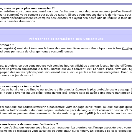
sé, mais ne peux plus me connecter ?!
e problème sont : vous avez entré un nom d'utilisateur ou mot de passe incorrect (vérifiez l'e-ma
teur a supprimé votre compte pour quelque raison. Si vous vous trouvez dans le dernier cas, peut-
supprimer périodiquement les comptes des utilisateurs n'ayant rien posté afin de réduire la taille
-vous dans les discussions.
Préférences et paramètres des Utilisateurs
érences ?
enregistrés) sont stockées dans la base de données. Pour les modifier, cliquez sur le lien
Profil
(g
Ceci vous permettra de changer toutes vos préférences.
s, toutefois, ce que vous pouvez voir sont les heures affichées dans un fuseau horaire différent d
votre profil en choisissant le fuseau horaire qui vous convient, ex : Londres, Paris, New York, Sy
lupart des autres options peut uniquement être effectué par les utilisateurs enregistrés. Donc, si 
rdonnez le jeu de mots !
eure est toujours incorrecte !
 fuseau horaire et que l'heure est toujours différente, la réponse la plus probable est le passage à
'heure d'hiver et l'heure d'été, donc durant l'été, l'heure sera décalée d'une heure par rapport à 
eci sont que soit l'administrateur n'a pas installé votre langage sur le forum, ou que soit quelqu'
r à l'administrateur du forum s'il peut installer le pack de langue dont vous avez besoin, s'il n'
'informations peuvent être trouvées sur le site web du groupe phpBB (allez voir le lien en bas de
 en-dessous de mon nom d'utilisateur ?
e nom d'utilisateur lorsque vous lisez des messages. La première est l'image associée avec votre
t combien de messages vous avez fait ou votre statut sur le forum. En-dessous de celle-ci peut s