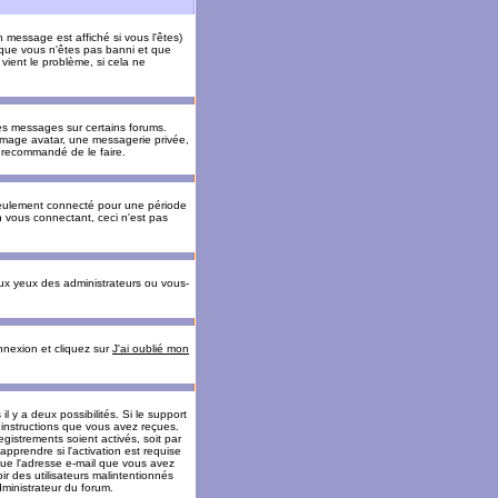
message est affiché si vous l'êtes)
t que vous n'êtes pas banni et que
vient le problème, si cela ne
es messages sur certains forums.
 image avatar, une messagerie privée,
nc recommandé de le faire.
eulement connecté pour une période
n vous connectant, ceci n'est pas
ux yeux des administrateurs ou vous-
onnexion et cliquez sur
J'ai oublié mon
l y a deux possibilités. Si le support
 instructions que vous avez reçues.
gistrements soient activés, soit par
prendre si l'activation est requise
 que l'adresse e-mail que vous avez
oir des utilisateurs malintentionnés
ministrateur du forum.