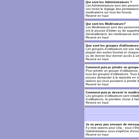
Qui sont les Administrateurs ?
Les Administrateurs sont des personn
ceci inclut le réglage des permissions
modérations sur tous les forums.
Revenir en haut
Qui sont les Modérateurs?
Les Modérateurs sont des personnes (
ont le pouvoir d'éditer ou de supprime
Générallement, les modérateurs sont 
Revenir en haut
Que sont les groupes d'utilisateurs
Les groupes d'utilisateurs est une man
plupart des autres forums) et chaque 
ou de donner leur donner accès à un 
Revenir en haut
Comment puis-je joindre un groupe 
Pour joindre un groupe d'utilisateurs, 
tous les groupes d'utilisateurs. Tous
pouvez demander à le rejoindre en cl
raisons qui vous poussent à joindre 
Revenir en haut
Comment puis-je devenir le modérat
Les groupes d'utilisateurs sont initia
d'utilisateurs, la première chose à fa
Revenir en haut
Je ne peux pas envoyer de messag
Il y trois raisons pour cela : vous n'
l'administrateur vous empêche d'envo
Revenir en haut