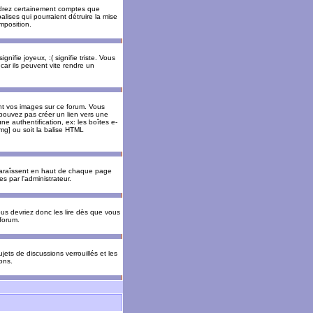
rendrez certainement comptes que
alises qui pourraient détruire la mise
mposition.
nifie joyeux, :( signifie triste. Vous
car ils peuvent vite rendre un
nt vos images sur ce forum. Vous
pouvez pas créer un lien vers une
e authentification, ex: les boîtes e-
img] ou soit la balise HTML
pparaîssent en haut de chaque page
 par l'administrateur.
us devriez donc les lire dès que vous
forum.
jets de discussions verrouillés et les
ons.