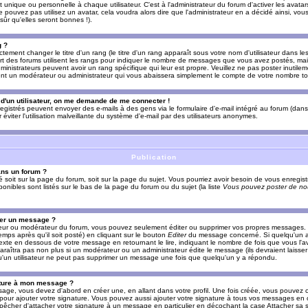
nique ou personnelle à chaque utilisateur. C'est à l'administrateur du forum d'activer les avatars
e pouvez pas utilisez un avatar, cela voudra alors dire que l'administrateur en a décidé ainsi, vou
ûr qu'elles seront bonnes !).
g ?
ement changer le titre d'un rang (le titre d'un rang apparaît sous votre nom d'utilisateur dans le
upart des forums utilisent les rangs pour indiquer le nombre de messages que vous avez postés, mais
dministrateurs peuvent avoir un rang spécifique qui leur est propre. Veuillez ne pas poster inutilem
nt un modérateur ou administrateur qui vous abaissera simplement le compte de votre nombre t
l d'un utilisateur, on me demande de me connecter !
registrés peuvent envoyer des e-mails à des gens via le formulaire d'e-mail intégré au forum (dans 
r éviter l'utilisation malveillante du système d'e-mail par des utilisateurs anonymes.
Publication
ans un forum ?
ié soit sur la page du forum, soit sur la page du sujet. Vous pourriez avoir besoin de vous enregis
onibles sont listés sur le bas de la page du forum ou du sujet (la liste
Vous pouvez poster de nou
mer un message ?
teur ou modérateur du forum, vous pouvez seulement éditer ou supprimer vos propres messages
emps après qu'il soit posté) en cliquant sur le bouton
Editer
du message concerné. Si quelqu'un a
xte en dessous de votre message en retournant le lire, indiquant le nombre de fois que vous l'ave
araîtra pas non plus si un modérateur ou un administrateur édite le message (ils devraient laisse
 qu'un utilisateur ne peut pas supprimer un message une fois que quelqu'un y a répondu.
ature à mon message ?
age, vous devez d'abord en créer une, en allant dans votre profil. Une fois créée, vous pouvez 
pour ajouter votre signature. Vous pouvez aussi ajouter votre signature à tous vos messages en
mpêcher d'attacher votre signature à un message en particulier en décochant la case Attacher sa s