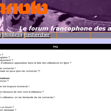
FAQ
r ?
gistrer ?
tiquement ?
utilisateur apparaisse dans la liste des utilisateurs en ligne ?
me connecter !
 mais ne peux plus me connecter ?!
isateurs
ences ?
e est toujours incorrecte !
en-dessous de mon nom d'utilisateur ?
?
d'un utilisateur, on me demande de me connecter !
s un forum ?
r un message ?