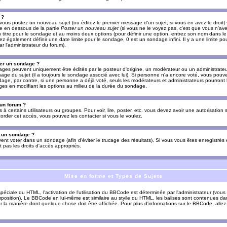
 ?
vous postez un nouveau sujet (ou éditez le premier message d'un sujet, si vous en avez le droit)
re en dessous de la partie
Poster un nouveau sujet
(si vous ne le voyez pas, c'est que vous n'av
titre pour le sondage et au moins deux options (pour définir une option, entrez son nom dans le
z également définir une date limite pour le sondage, 0 est un sondage infini. Il y a une limite p
par l'administrateur du forum).
er un sondage ?
es peuvent uniquement être édités par le posteur d'origine, un modérateur ou un administrateur
sage du sujet (il a toujours le sondage associé avec lui). Si personne n'a encore voté, vous pou
dage, par contre, si une personne a déjà voté, seuls les modérateurs et administrateurs pourront l
ges en modifiant les options au milieu de la durée du sondage.
 un forum ?
s à certains utilisateurs ou groupes. Pour voir, lire, poster, etc. vous devez avoir une autorisation
order cet accès, vous pouvez les contacter si vous le voulez.
s un sondage ?
uvent voter dans un sondage (afin d'éviter le trucage des résultats). Si vous vous êtes enregistré
 pas les droits d'accès appropriés.
Mise en forme et Types de Sujets
ciale du HTML, l'activation de l'utilisation du BBCode est déterminée par l'administrateur (vous
position). Le BBCode en lui-même est similaire au styile du HTML, les balises sont contenues dan
sur la manière dont quelque chose doit être affichée. Pour plus d'informations sur le BBCode, allez 