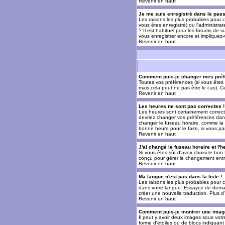
Revenir en haut
Je me suis enregistré dans le pas
Les raisons les plus probables pour c
vous êtes enregistré) ou l'administra
? Il est habituel pour les forums de 
vous enregistrer encore et impliquez
Revenir en haut
Comment puis-je changer mes préf
Toutes vos préférences (si vous êtes 
mais cela peut ne pas être le cas). 
Revenir en haut
Les heures ne sont pas correctes !
Les heures sont certainement correcte
devriez changer vos préférences dans 
changer le fuseau horaire, comme la p
bonne heure pour le faire, si vous pa
Revenir en haut
J'ai changé le fuseau horaire et l'h
Si vous êtes sûr d'avoir choisi le bon
conçu pour gérer le changement entre l
Revenir en haut
Ma langue n'est pas dans la liste !
Les raisons les plus probables pour c
dans votre langue. Essayez de demande
créer une nouvelle traduction. Plus d
Revenir en haut
Comment puis-je montrer une image
Il peut y avoir deux images sous votr
forme d'étoiles ou de blocs indiquan