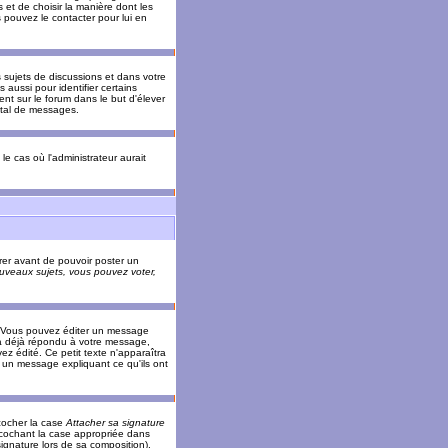
 et de choisir la manière dont les
s pouvez le contacter pour lui en
s sujets de discussions et dans votre
 aussi pour identifier certains
ent sur le forum dans le but d'élever
otal de messages.
le cas où l'administrateur aurait
trer avant de pouvoir poster un
veaux sujets, vous pouvez voter,
. Vous pouvez éditer un message
 déjà répondu à votre message,
z édité. Ce petit texte n'apparaîtra
r un message expliquant ce qu'ils ont
cocher la case
Attacher sa signature
 cochant la case appropriée dans
ignature lors de sa composition).