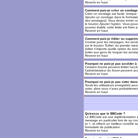
Revenir en haut
Comment puis-je créer un sondage
Créer un sondage est facile, lorsque 
Ajouter un sondage
dans le formulai
des sondages). Vous devez entrer un 
le bouton
Ajouter l'option
. Vous pouve
pourrez établir, cette limite est fixée 
Revenir en haut
Comment puis-je éditer ou supprim
Comme pour les messages, les sondag
sur le bouton 'Editer' du premier mes
éditer n'importe quelle option du son
éviter aux gens de truquer les sonda
Revenir en haut
Pourquoi ne puis-je pas accéder à
Certains forums peuvent limiter l'accè
l'administrateur du forum peuvent acc
Revenir en haut
Pourquoi ne puis-je pas voter dan
Seuls les utilisateurs enregistrés pe
voter, alors vous n'avez probablement
Revenir en haut
Qu'est-ce que le BBCode ?
Le BBCode est une implémentation spé
message en particulier lors de sa com
et >, et offrent un meilleur contrôle 
formulaire de publication.
Revenir en haut