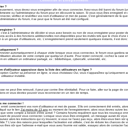
Connexion et Enregistrement
ter ?
ieusement, vous devez vous enregistrer afin de vous connecter. Avez-vous été banni du forum (un 
ebmestre ou l'administrateur du forum pour en découvrir la raison. Si vous vous êtes enregistré e
ecter, vérifiez et revérifiez vos nom d'utilisateur et mot de passe. C'est généralement de là que 
dministrateur du forum, il se peut que le forum ait été mal configuré.
registrer ?
c'est à l'administrateur de décider si vous avez besoin ou non de vous enregistrer pour poster d
era accès à des fonctions additionnelles non-disponibles pour les invités tels que le choix d'une
tion à un groupe d'utilisateurs, etc. L'enregistrement prend seulement quelques instants, il est do
matiquement ?
nnecter automatiquement à chaque visite
lorsque vous vous connectez, le forum vous gardera s
utilisation abusive de votre compte par quelqu'un d'autre. Pour rester connecté, cochez la case e
n utilisant un ordinateur partagé, ex : bibliothèque, cybercafé, université, etc.
d'utilisateur apparaisse dans la liste des utilisateurs en ligne ?
e option
Cacher sa présence en ligne
, si vous choisissez
Oui
, vous n'apparaîtrez qu'uniquement a
lisateur invisible.
e ne peut être retrouvé, il peut par contre être réinitialisé. Pour ce faire, aller sur la page de c
uctions et vous devriez pouvoir vous reconnecter en un rien de temps.
as me connecter !
ntré correctement vos nom d'utilisateur et mot de passe. S'ils ont correctement été entrés, alors i
iqué sur le lien
J'ai moins de 13 ans
au moment de l'enregistrement, alors vous devrez suivre les
re que votre compte a besoin d'être activé ? Certains forums requièrent que tous les nouveaux enre
 avant de pouvoir vous connecter. Lorsque vous vous êtes enregistré, un message aurait dû vous ap
uivez alors les instructions qui s'y trouvent, si vous ne l'avez pas reçu, alors êtes-vous bien sûr
lide ? L'une des raisons pour lesquelles l'activation est utilisée, c'est de réduire les chances de v
 êtes sûr que l'adresse e-mail que vous avez fournie est valide, essayez alors de contacter l'ad