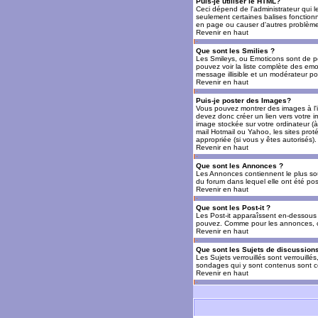
Puis-je utiliser le HTML?
Ceci dépend de l'administrateur qui l
seulement certaines balises fonctio
en page ou causer d'autres problèmes
Revenir en haut
Que sont les Smilies ?
Les Smileys, ou Emoticons sont de petit
pouvez voir la liste complète des emo
message illisible et un modérateur po
Revenir en haut
Puis-je poster des Images?
Vous pouvez montrer des images à l'i
devez donc créer un lien vers votre 
image stockée sur votre ordinateur (à
mail Hotmail ou Yahoo, les sites prot
appropriée (si vous y êtes autorisés).
Revenir en haut
Que sont les Annonces ?
Les Annonces contiennent le plus so
du forum dans lequel elle ont été po
Revenir en haut
Que sont les Post-it ?
Les Post-it apparaîssent en-dessous 
pouvez. Comme pour les annonces, c'e
Revenir en haut
Que sont les Sujets de discussions
Les Sujets verrouillés sont verrouillé
sondages qui y sont contenus sont ce
Revenir en haut