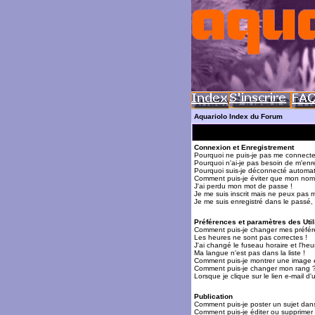
Aquariolo Index du Forum
Connexion et Enregistrement
Pourquoi ne puis-je pas me connecte
Pourquoi n'ai-je pas besoin de m'enre
Pourquoi suis-je déconnecté automa
Comment puis-je éviter que mon nom d'
J'ai perdu mon mot de passe !
Je me suis inscrit mais ne peux pas 
Je me suis enregistré dans le passé,
Préférences et paramètres des Util
Comment puis-je changer mes préfér
Les heures ne sont pas correctes !
J'ai changé le fuseau horaire et l'heur
Ma langue n'est pas dans la liste !
Comment puis-je montrer une image 
Comment puis-je changer mon rang 
Lorsque je clique sur le lien e-mail 
Publication
Comment puis-je poster un sujet dan
Comment puis-je éditer ou supprime