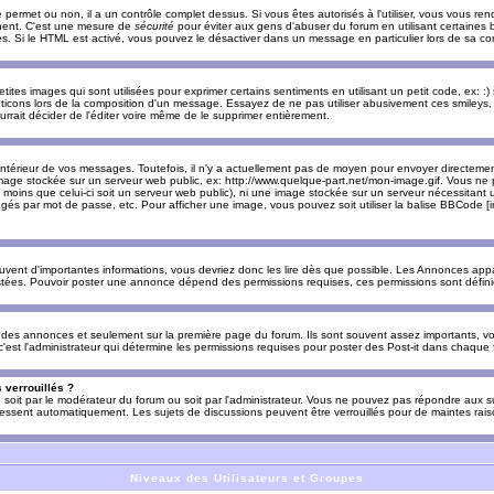
e permet ou non, il a un contrôle complet dessus. Si vous êtes autorisés à l'utiliser, vous vous 
nnent. C'est une mesure de
sécurité
pour éviter aux gens d'abuser du forum en utilisant certaines b
. Si le HTML est activé, vous pouvez le désactiver dans un message en particulier lors de sa co
es images qui sont utilisées pour exprimer certains sentiments en utilisant un petit code, ex: :) sig
ticons lors de la composition d'un message. Essayez de ne pas utiliser abusivement ces smileys, 
urrait décider de l'éditer voire même de le supprimer entièrement.
ntérieur de vos messages. Toutefois, il n'y a actuellement pas de moyen pour envoyer directeme
image stockée sur un serveur web public, ex: http://www.quelque-part.net/mon-image.gif. Vous ne 
 moins que celui-ci soit un serveur web public), ni une image stockée sur un serveur nécessitant un
égés par mot de passe, etc. Pour afficher une image, vous pouvez soit utiliser la balise BBCode [
uvent d'importantes informations, vous devriez donc les lire dès que possible. Les Annonces a
stées. Pouvoir poster une annonce dépend des permissions requises, ces permissions sont définies
des annonces et seulement sur la première page du forum. Ils sont souvent assez importants, vo
st l'administrateur qui détermine les permissions requises pour poster des Post-it dans chaque 
 verrouillés ?
s, soit par le modérateur du forum ou soit par l'administrateur. Vous ne pouvez pas répondre aux su
ssent automatiquement. Les sujets de discussions peuvent être verrouillés pour de maintes rais
Niveaux des Utilisateurs et Groupes