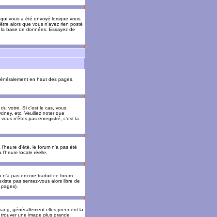
il qui vous a été envoyé lorsque vous
être alors que vous n'avez rien posté
 de la base de données. Essayez de
énéralement en haut des pages,
u votre. Si c'est le cas, vous
dney, etc. Veuillez noter que
vous n'êtes pas enregistré, c'est la
 l'heure d'été. le forum n'a pas été
l'heure locale réelle.
un n'a pas encore traduit ce forum
existe pas sentez-vous alors libre de
s pages).
 rang, générallement elles prennent la
e trouver une image plus grande