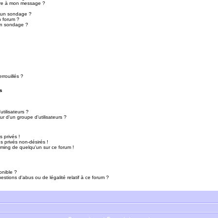
ure à mon message ?
r un sondage ?
n forum ?
un sondage ?
rrouillés ?
s
tilisateurs ?
r d'un groupe d'utilisateurs ?
 privés !
 privés non-désirés !
mming de quelqu'un sur ce forum !
onible ?
estions d'abus ou de légalité relatif à ce forum ?