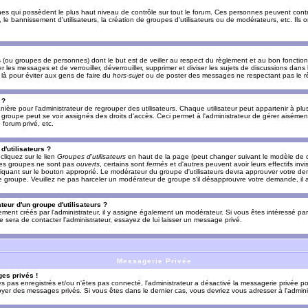
es qui possèdent le plus haut niveau de contrôle sur tout le forum. Ces personnes peuvent contrô
, le bannissement d'utilisateurs, la création de groupes d'utilisateurs ou de modérateurs, etc. Ils
ou groupes de personnes) dont le but est de veiller au respect du règlement et au bon fonctionn
r les messages et de verrouiller, déverrouiller, supprimer et diviser les sujets de discussions dans
là pour éviter aux gens de faire du
hors-sujet
ou de poster des messages ne respectant pas le r
 ?
ière pour l'administrateur de regrouper des utilisateurs. Chaque utilisateur peut appartenir à plus
groupe peut se voir assignés des droits d'accès. Ceci permet à l'administrateur de gérer aisémen
forum privé, etc.
d'utilisateurs ?
cliquez sur le lien
Groupes d'utilisateurs
en haut de la page (peut changer suivant le modèle de d
 les groupes ne sont pas
ouverts
, certains sont
fermés
et d'autres peuvent avoir leurs effectifs invi
iquant sur le bouton approprié. Le modérateur du groupe d'utilisateurs devra approuver votre de
le groupe. Veuillez ne pas harceler un modérateur de groupe s'il désapprouvre votre demande, il a
eur d'un groupe d'utilisateurs ?
llement créés par l'administrateur, il y assigne également un modérateur. Si vous êtes intéressé pa
ire sera de contacter l'administrateur, essayez de lui laisser un message privé.
Messagerie Privée
es privés !
êtes pas enregistrés et/ou n'êtes pas connecté, l'administrateur a désactivé la messagerie privée po
yer des messages privés. Si vous êtes dans le dernier cas, vous devriez vous adresser à l'adminis