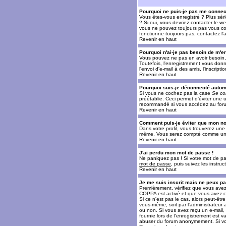
Pourquoi ne puis-je pas me connec
Vous êtes-vous enregistré ? Plus sér
? Si oui, vous devriez contacter le w
vous ne pouvez toujours pas vous conn
fonctionne toujours pas, contactez l'a
Revenir en haut
Pourquoi n'ai-je pas besoin de m'en
Vous pouvez ne pas en avoir besoin, 
Toutefois, l'enregistrement vous donn
l'envoi d'e-mail à des amis, l'inscrip
Revenir en haut
Pourquoi suis-je déconnecté auto
Si vous ne cochez pas la case
Se co
préétablie. Ceci permet d'éviter une 
recommandé si vous accédez au forum e
Revenir en haut
Comment puis-je éviter que mon nom 
Dans votre profil, vous trouverez un
même. Vous serez compté comme un uti
Revenir en haut
J'ai perdu mon mot de passe !
Ne paniquez pas ! Si votre mot de pass
mot de passe
, puis suivez les instr
Revenir en haut
Je me suis inscrit mais ne peux p
Premièrement, vérifiez que vous avez e
COPPA est activé et que vous avez cl
Si ce n'est pas le cas, alors peut-êt
vous-même, soit par l'administrateur
ou non. Si vous avez reçu un e-mail, s
fournie lors de l'enregistrement est va
abuser du forum anonymement. Si vous