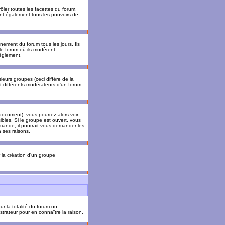
ler toutes les facettes du forum,
 ont également tous les pouvoirs de
ement du forum tous les jours. Ils
 le forum où ils modèrent.
èglement.
ieurs groupes (ceci diffère de la
t différents modérateurs d'un forum,
ocument), vous pourrez alors voir
sibles. Si le groupe est ouvert, vous
mande, il pourrait vous demander les
 ses raisons.
r la création d'un groupe
ur la totalité du forum ou
trateur pour en connaître la raison.