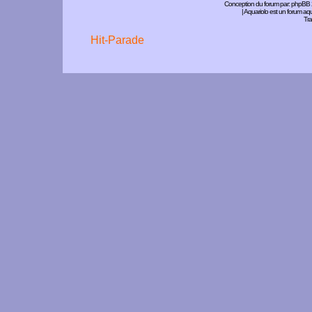
Conception du forum par:
phpBB
| Aquariolo est un forum a
Tra