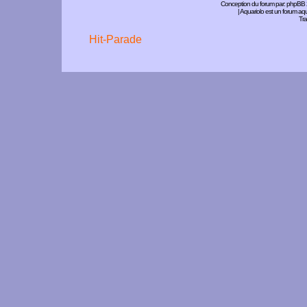
Conception du forum par:
phpBB
| Aquariolo est un forum a
Tra