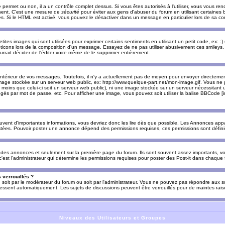
e permet ou non, il a un contrôle complet dessus. Si vous êtes autorisés à l'utiliser, vous vous 
nnent. C'est une mesure de
sécurité
pour éviter aux gens d'abuser du forum en utilisant certaines b
. Si le HTML est activé, vous pouvez le désactiver dans un message en particulier lors de sa co
es images qui sont utilisées pour exprimer certains sentiments en utilisant un petit code, ex: :) sig
ticons lors de la composition d'un message. Essayez de ne pas utiliser abusivement ces smileys, 
urrait décider de l'éditer voire même de le supprimer entièrement.
ntérieur de vos messages. Toutefois, il n'y a actuellement pas de moyen pour envoyer directeme
image stockée sur un serveur web public, ex: http://www.quelque-part.net/mon-image.gif. Vous ne 
 moins que celui-ci soit un serveur web public), ni une image stockée sur un serveur nécessitant un
égés par mot de passe, etc. Pour afficher une image, vous pouvez soit utiliser la balise BBCode [
uvent d'importantes informations, vous devriez donc les lire dès que possible. Les Annonces a
stées. Pouvoir poster une annonce dépend des permissions requises, ces permissions sont définies
des annonces et seulement sur la première page du forum. Ils sont souvent assez importants, vo
st l'administrateur qui détermine les permissions requises pour poster des Post-it dans chaque 
 verrouillés ?
s, soit par le modérateur du forum ou soit par l'administrateur. Vous ne pouvez pas répondre aux su
ssent automatiquement. Les sujets de discussions peuvent être verrouillés pour de maintes rais
Niveaux des Utilisateurs et Groupes