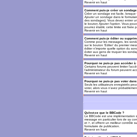
Revenir en haut
Comment puis-je créer un sondage
Créer un sondage est facile, lorsque 
Ajouter un sondage
dans le formulai
des sondages). Vous devez entrer un 
le bouton
Ajouter l'option
. Vous pouve
pourrez établir, cette limite est fixée 
Revenir en haut
Comment puis-je éditer ou supprim
Comme pour les messages, les sondag
sur le bouton 'Editer' du premier mes
éditer n'importe quelle option du son
éviter aux gens de truquer les sonda
Revenir en haut
Pourquoi ne puis-je pas accéder à
Certains forums peuvent limiter l'accè
l'administrateur du forum peuvent acc
Revenir en haut
Pourquoi ne puis-je pas voter dan
Seuls les utilisateurs enregistrés pe
voter, alors vous n'avez probablement
Revenir en haut
Qu'est-ce que le BBCode ?
Le BBCode est une implémentation spé
message en particulier lors de sa com
et >, et offrent un meilleur contrôle 
formulaire de publication.
Revenir en haut