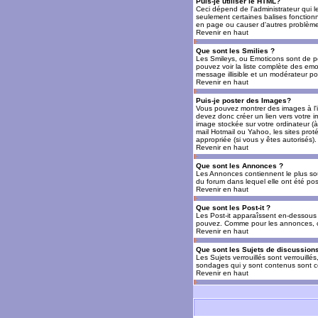
Puis-je utiliser le HTML?
Ceci dépend de l'administrateur qui l
seulement certaines balises fonctio
en page ou causer d'autres problèmes
Revenir en haut
Que sont les Smilies ?
Les Smileys, ou Emoticons sont de petit
pouvez voir la liste complète des emo
message illisible et un modérateur po
Revenir en haut
Puis-je poster des Images?
Vous pouvez montrer des images à l'i
devez donc créer un lien vers votre 
image stockée sur votre ordinateur (à
mail Hotmail ou Yahoo, les sites prot
appropriée (si vous y êtes autorisés).
Revenir en haut
Que sont les Annonces ?
Les Annonces contiennent le plus so
du forum dans lequel elle ont été po
Revenir en haut
Que sont les Post-it ?
Les Post-it apparaîssent en-dessous 
pouvez. Comme pour les annonces, c'e
Revenir en haut
Que sont les Sujets de discussions
Les Sujets verrouillés sont verrouillé
sondages qui y sont contenus sont ce
Revenir en haut