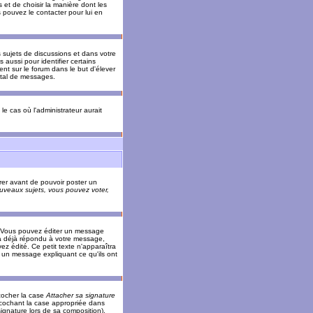
 et de choisir la manière dont les
s pouvez le contacter pour lui en
s sujets de discussions et dans votre
 aussi pour identifier certains
ent sur le forum dans le but d'élever
otal de messages.
le cas où l'administrateur aurait
trer avant de pouvoir poster un
veaux sujets, vous pouvez voter,
. Vous pouvez éditer un message
 déjà répondu à votre message,
z édité. Ce petit texte n'apparaîtra
r un message expliquant ce qu'ils ont
cocher la case
Attacher sa signature
 cochant la case appropriée dans
ignature lors de sa composition).