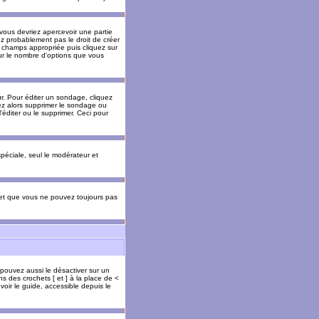
 vous devriez apercevoir une partie
ez probablement pas le droit de créer
 champs appropriée puis cliquez sur
our le nombre d'options que vous
. Pour éditer un sondage, cliquez
vez alors supprimer le sondage ou
'éditer ou le supprimer. Ceci pour
 spéciale, seul le modérateur et
s et que vous ne pouvez toujours pas
 pouvez aussi le désactiver sur un
s des crochets [ et ] à la place de <
voir le guide, accessible depuis le