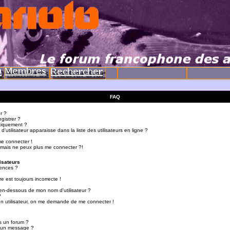
FAQ
r ?
gistrer ?
tiquement ?
utilisateur apparaisse dans la liste des utilisateurs en ligne ?
me connecter !
 mais ne peux plus me connecter ?!
isateurs
ences ?
e est toujours incorrecte !
en-dessous de mon nom d'utilisateur ?
?
d'un utilisateur, on me demande de me connecter !
s un forum ?
r un message ?