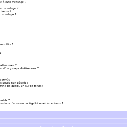
ure à mon message ?
r un sondage ?
n forum ?
un sondage ?
rrouillés ?
s
tilisateurs ?
r d'un groupe d'utilisateurs ?
 privés !
 privés non-désirés !
mming de quelqu'un sur ce forum !
onible ?
estions d'abus ou de légalité relatif à ce forum ?