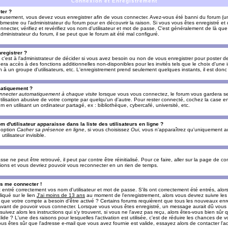
Connexion et Enregistrement
ter ?
ieusement, vous devez vous enregistrer afin de vous connecter. Avez-vous été banni du forum (un 
ebmestre ou l'administrateur du forum pour en découvrir la raison. Si vous vous êtes enregistré e
ecter, vérifiez et revérifiez vos nom d'utilisateur et mot de passe. C'est généralement de là que 
dministrateur du forum, il se peut que le forum ait été mal configuré.
registrer ?
c'est à l'administrateur de décider si vous avez besoin ou non de vous enregistrer pour poster d
era accès à des fonctions additionnelles non-disponibles pour les invités tels que le choix d'une
tion à un groupe d'utilisateurs, etc. L'enregistrement prend seulement quelques instants, il est do
matiquement ?
nnecter automatiquement à chaque visite
lorsque vous vous connectez, le forum vous gardera s
utilisation abusive de votre compte par quelqu'un d'autre. Pour rester connecté, cochez la case e
n utilisant un ordinateur partagé, ex : bibliothèque, cybercafé, université, etc.
d'utilisateur apparaisse dans la liste des utilisateurs en ligne ?
e option
Cacher sa présence en ligne
, si vous choisissez
Oui
, vous n'apparaîtrez qu'uniquement a
lisateur invisible.
e ne peut être retrouvé, il peut par contre être réinitialisé. Pour ce faire, aller sur la page de c
uctions et vous devriez pouvoir vous reconnecter en un rien de temps.
as me connecter !
ntré correctement vos nom d'utilisateur et mot de passe. S'ils ont correctement été entrés, alors i
iqué sur le lien
J'ai moins de 13 ans
au moment de l'enregistrement, alors vous devrez suivre les
re que votre compte a besoin d'être activé ? Certains forums requièrent que tous les nouveaux enre
 avant de pouvoir vous connecter. Lorsque vous vous êtes enregistré, un message aurait dû vous ap
uivez alors les instructions qui s'y trouvent, si vous ne l'avez pas reçu, alors êtes-vous bien sûr
lide ? L'une des raisons pour lesquelles l'activation est utilisée, c'est de réduire les chances de v
 êtes sûr que l'adresse e-mail que vous avez fournie est valide, essayez alors de contacter l'ad