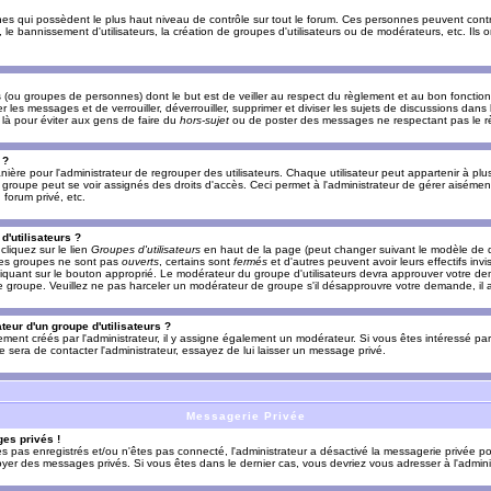
es qui possèdent le plus haut niveau de contrôle sur tout le forum. Ces personnes peuvent contrô
, le bannissement d'utilisateurs, la création de groupes d'utilisateurs ou de modérateurs, etc. Ils
ou groupes de personnes) dont le but est de veiller au respect du règlement et au bon fonctionn
r les messages et de verrouiller, déverrouiller, supprimer et diviser les sujets de discussions dans
là pour éviter aux gens de faire du
hors-sujet
ou de poster des messages ne respectant pas le r
 ?
ière pour l'administrateur de regrouper des utilisateurs. Chaque utilisateur peut appartenir à plus
groupe peut se voir assignés des droits d'accès. Ceci permet à l'administrateur de gérer aisémen
forum privé, etc.
d'utilisateurs ?
cliquez sur le lien
Groupes d'utilisateurs
en haut de la page (peut changer suivant le modèle de d
 les groupes ne sont pas
ouverts
, certains sont
fermés
et d'autres peuvent avoir leurs effectifs invi
iquant sur le bouton approprié. Le modérateur du groupe d'utilisateurs devra approuver votre de
le groupe. Veuillez ne pas harceler un modérateur de groupe s'il désapprouvre votre demande, il a
eur d'un groupe d'utilisateurs ?
llement créés par l'administrateur, il y assigne également un modérateur. Si vous êtes intéressé pa
ire sera de contacter l'administrateur, essayez de lui laisser un message privé.
Messagerie Privée
es privés !
êtes pas enregistrés et/ou n'êtes pas connecté, l'administrateur a désactivé la messagerie privée po
yer des messages privés. Si vous êtes dans le dernier cas, vous devriez vous adresser à l'adminis