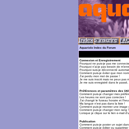
Aquariolo Index du Forum
Connexion et Enregistrement
Pourquoi ne puis-je pas me connecte
Pourquoi n'ai-je pas besoin de m'enre
Pourquoi suis-je déconnecté automa
Comment puis-je éviter que mon nom d'
J'ai perdu mon mot de passe !
Je me suis inscrit mais ne peux pas 
Je me suis enregistré dans le passé,
Préférences et paramètres des Util
Comment puis-je changer mes préfér
Les heures ne sont pas correctes !
J'ai changé le fuseau horaire et l'heur
Ma langue n'est pas dans la liste !
Comment puis-je montrer une image 
Comment puis-je changer mon rang 
Lorsque je clique sur le lien e-mail 
Publication
Comment puis-je poster un sujet dan
Comment puis-je éditer ou supprime