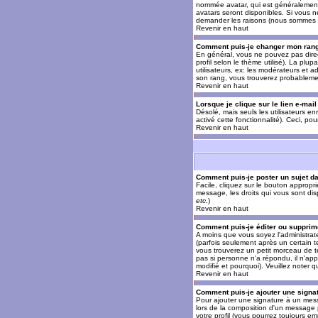
nommée avatar, qui est généralement u
avatars seront disponibles. Si vous n
demander les raisons (nous sommes s
Revenir en haut
Comment puis-je changer mon ran
En général, vous ne pouvez pas direct
profil selon le thème utilisé). La pl
utilisateurs, ex: les modérateurs et a
son rang, vous trouverez probableme
Revenir en haut
Lorsque je clique sur le lien e-mai
Désolé, mais seuls les utilisateurs en
activé cette fonctionnalité). Ceci, pou
Revenir en haut
Comment puis-je poster un sujet d
Facile, cliquez sur le bouton appropr
message, les droits qui vous sont disp
etc.
)
Revenir en haut
Comment puis-je éditer ou suppri
A moins que vous soyez l'administra
(parfois seulement après un certain t
vous trouverez un petit morceau de te
pas si personne n'a répondu, il n'app
modifié et pourquoi). Veuillez noter
Revenir en haut
Comment puis-je ajouter une sign
Pour ajouter une signature à un mess
lors de la composition d'un message 
votre profil (vous pourrez toujours e