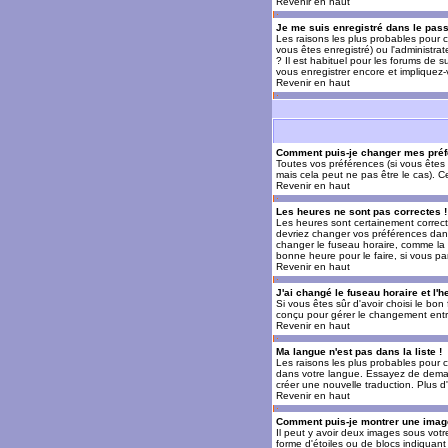
Revenir en haut
Je me suis enregistré dans le pas
Les raisons les plus probables pour c
vous êtes enregistré) ou l'administra
? Il est habituel pour les forums de 
vous enregistrer encore et impliquez
Revenir en haut
Comment puis-je changer mes préf
Toutes vos préférences (si vous êtes 
mais cela peut ne pas être le cas). 
Revenir en haut
Les heures ne sont pas correctes !
Les heures sont certainement correcte
devriez changer vos préférences dans 
changer le fuseau horaire, comme la p
bonne heure pour le faire, si vous pa
Revenir en haut
J'ai changé le fuseau horaire et l'h
Si vous êtes sûr d'avoir choisi le bon
conçu pour gérer le changement entre l
Revenir en haut
Ma langue n'est pas dans la liste !
Les raisons les plus probables pour c
dans votre langue. Essayez de demande
créer une nouvelle traduction. Plus d
Revenir en haut
Comment puis-je montrer une image
Il peut y avoir deux images sous votr
forme d'étoiles ou de blocs indiquan