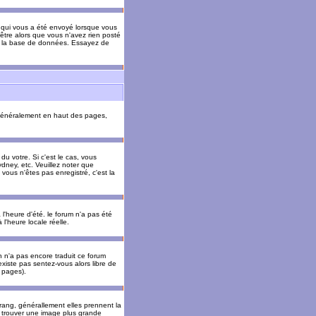
il qui vous a été envoyé lorsque vous
être alors que vous n'avez rien posté
 de la base de données. Essayez de
énéralement en haut des pages,
u votre. Si c'est le cas, vous
dney, etc. Veuillez noter que
vous n'êtes pas enregistré, c'est la
 l'heure d'été. le forum n'a pas été
l'heure locale réelle.
un n'a pas encore traduit ce forum
existe pas sentez-vous alors libre de
s pages).
 rang, générallement elles prennent la
e trouver une image plus grande