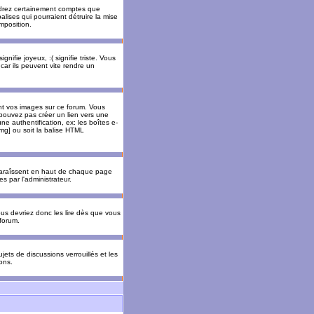
rendrez certainement comptes que
alises qui pourraient détruire la mise
mposition.
nifie joyeux, :( signifie triste. Vous
car ils peuvent vite rendre un
nt vos images sur ce forum. Vous
pouvez pas créer un lien vers une
e authentification, ex: les boîtes e-
img] ou soit la balise HTML
pparaîssent en haut de chaque page
 par l'administrateur.
us devriez donc les lire dès que vous
forum.
jets de discussions verrouillés et les
ons.