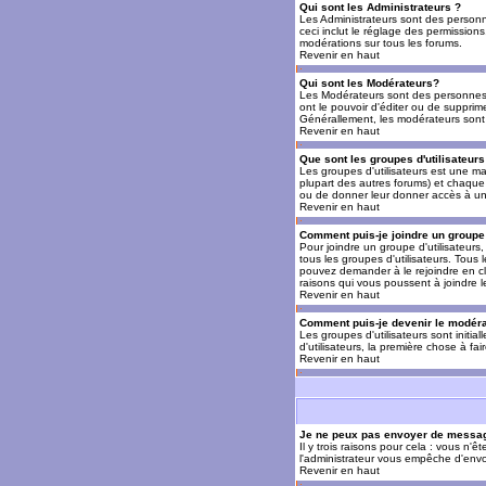
Qui sont les Administrateurs ?
Les Administrateurs sont des personn
ceci inclut le réglage des permissions
modérations sur tous les forums.
Revenir en haut
Qui sont les Modérateurs?
Les Modérateurs sont des personnes (
ont le pouvoir d'éditer ou de supprime
Générallement, les modérateurs sont 
Revenir en haut
Que sont les groupes d'utilisateurs
Les groupes d'utilisateurs est une man
plupart des autres forums) et chaque 
ou de donner leur donner accès à un 
Revenir en haut
Comment puis-je joindre un groupe 
Pour joindre un groupe d'utilisateurs, 
tous les groupes d'utilisateurs. Tous
pouvez demander à le rejoindre en cl
raisons qui vous poussent à joindre 
Revenir en haut
Comment puis-je devenir le modérat
Les groupes d'utilisateurs sont initia
d'utilisateurs, la première chose à fa
Revenir en haut
Je ne peux pas envoyer de messag
Il y trois raisons pour cela : vous n'
l'administrateur vous empêche d'envo
Revenir en haut