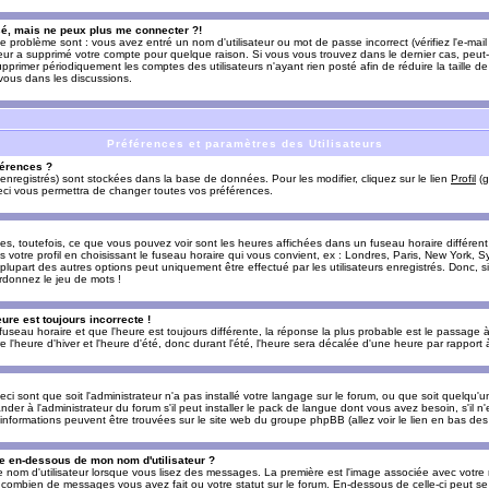
sé, mais ne peux plus me connecter ?!
e problème sont : vous avez entré un nom d'utilisateur ou mot de passe incorrect (vérifiez l'e-ma
teur a supprimé votre compte pour quelque raison. Si vous vous trouvez dans le dernier cas, peut-
supprimer périodiquement les comptes des utilisateurs n'ayant rien posté afin de réduire la taille
-vous dans les discussions.
Préférences et paramètres des Utilisateurs
érences ?
enregistrés) sont stockées dans la base de données. Pour les modifier, cliquez sur le lien
Profil
(g
Ceci vous permettra de changer toutes vos préférences.
s, toutefois, ce que vous pouvez voir sont les heures affichées dans un fuseau horaire différent d
votre profil en choisissant le fuseau horaire qui vous convient, ex : Londres, Paris, New York, Sy
lupart des autres options peut uniquement être effectué par les utilisateurs enregistrés. Donc, si 
rdonnez le jeu de mots !
eure est toujours incorrecte !
 fuseau horaire et que l'heure est toujours différente, la réponse la plus probable est le passage à
'heure d'hiver et l'heure d'été, donc durant l'été, l'heure sera décalée d'une heure par rapport à 
eci sont que soit l'administrateur n'a pas installé votre langage sur le forum, ou que soit quelqu'
r à l'administrateur du forum s'il peut installer le pack de langue dont vous avez besoin, s'il n'
'informations peuvent être trouvées sur le site web du groupe phpBB (allez voir le lien en bas de
 en-dessous de mon nom d'utilisateur ?
e nom d'utilisateur lorsque vous lisez des messages. La première est l'image associée avec votre
t combien de messages vous avez fait ou votre statut sur le forum. En-dessous de celle-ci peut s