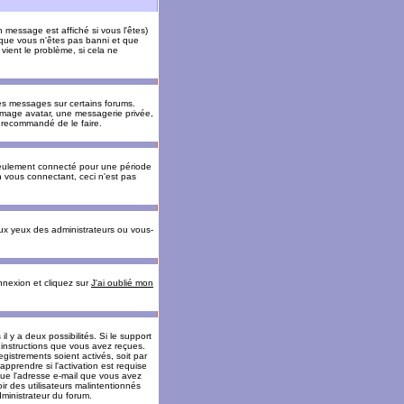
message est affiché si vous l'êtes)
t que vous n'êtes pas banni et que
vient le problème, si cela ne
es messages sur certains forums.
 image avatar, une messagerie privée,
nc recommandé de le faire.
eulement connecté pour une période
n vous connectant, ceci n'est pas
ux yeux des administrateurs ou vous-
onnexion et cliquez sur
J'ai oublié mon
l y a deux possibilités. Si le support
 instructions que vous avez reçues.
gistrements soient activés, soit par
prendre si l'activation est requise
 que l'adresse e-mail que vous avez
oir des utilisateurs malintentionnés
ministrateur du forum.