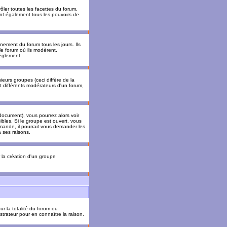
ler toutes les facettes du forum,
 ont également tous les pouvoirs de
ement du forum tous les jours. Ils
 le forum où ils modèrent.
èglement.
ieurs groupes (ceci diffère de la
t différents modérateurs d'un forum,
ocument), vous pourrez alors voir
sibles. Si le groupe est ouvert, vous
mande, il pourrait vous demander les
 ses raisons.
r la création d'un groupe
ur la totalité du forum ou
trateur pour en connaître la raison.