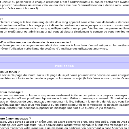
nique ou personnelle à chaque utilisateur. C'est à l'administrateur du forum d'activer les avatars
e pouvez pas utilisez un avatar, cela voudra alors dire que l'administrateur en a décidé ainsi, vou
ûr qu'elles seront bonnes !).
g ?
ement changer le titre d'un rang (le titre d'un rang apparaît sous votre nom d'utilisateur dans le
upart des forums utilisent les rangs pour indiquer le nombre de messages que vous avez postés, mais
dministrateurs peuvent avoir un rang spécifique qui leur est propre. Veuillez ne pas poster inutilem
nt un modérateur ou administrateur qui vous abaissera simplement le compte de votre nombre t
l d'un utilisateur, on me demande de me connecter !
registrés peuvent envoyer des e-mails à des gens via le formulaire d'e-mail intégré au forum (dans 
r éviter l'utilisation malveillante du système d'e-mail par des utilisateurs anonymes.
Publication
ans un forum ?
ié soit sur la page du forum, soit sur la page du sujet. Vous pourriez avoir besoin de vous enregis
onibles sont listés sur le bas de la page du forum ou du sujet (la liste
Vous pouvez poster de nou
mer un message ?
teur ou modérateur du forum, vous pouvez seulement éditer ou supprimer vos propres messages
emps après qu'il soit posté) en cliquant sur le bouton
Editer
du message concerné. Si quelqu'un a
xte en dessous de votre message en retournant le lire, indiquant le nombre de fois que vous l'ave
araîtra pas non plus si un modérateur ou un administrateur édite le message (ils devraient laisse
 qu'un utilisateur ne peut pas supprimer un message une fois que quelqu'un y a répondu.
ature à mon message ?
age, vous devez d'abord en créer une, en allant dans votre profil. Une fois créée, vous pouvez 
pour ajouter votre signature. Vous pouvez aussi ajouter votre signature à tous vos messages en
mpêcher d'attacher votre signature à un message en particulier en décochant la case Attacher sa s