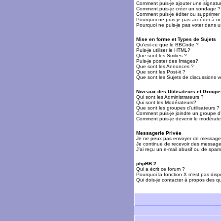
Comment puis-je ajouter une signat
Comment puis-je créer un sondage ?
Comment puis-je éditer ou supprime
Pourquoi ne puis-je pas accéder à u
Pourquoi ne puis-je pas voter dans 
Mise en forme et Types de Sujets
Qu'est-ce que le BBCode ?
Puis-je utiliser le HTML?
Que sont les Smilies ?
Puis-je poster des Images?
Que sont les Annonces ?
Que sont les Post-it ?
Que sont les Sujets de discussions ve
Niveaux des Utilisateurs et Groupe
Qui sont les Administrateurs ?
Qui sont les Modérateurs?
Que sont les groupes d'utilisateurs ?
Comment puis-je joindre un groupe d'u
Comment puis-je devenir le modérateu
Messagerie Privée
Je ne peux pas envoyer de messages
Je continue de recevoir des messages
J'ai reçu un e-mail abusif ou de spa
phpBB 2
Qui a écrit ce forum ?
Pourquoi la fonction X n'est pas disp
Qui dois-je contacter à propos des qu