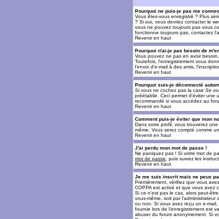
Pourquoi ne puis-je pas me connec
Vous êtes-vous enregistré ? Plus sér
? Si oui, vous devriez contacter le w
vous ne pouvez toujours pas vous conn
fonctionne toujours pas, contactez l'a
Revenir en haut
Pourquoi n'ai-je pas besoin de m'en
Vous pouvez ne pas en avoir besoin, 
Toutefois, l'enregistrement vous donn
l'envoi d'e-mail à des amis, l'inscrip
Revenir en haut
Pourquoi suis-je déconnecté auto
Si vous ne cochez pas la case
Se co
préétablie. Ceci permet d'éviter une 
recommandé si vous accédez au forum e
Revenir en haut
Comment puis-je éviter que mon nom 
Dans votre profil, vous trouverez un
même. Vous serez compté comme un uti
Revenir en haut
J'ai perdu mon mot de passe !
Ne paniquez pas ! Si votre mot de pass
mot de passe
, puis suivez les instr
Revenir en haut
Je me suis inscrit mais ne peux p
Premièrement, vérifiez que vous avez e
COPPA est activé et que vous avez cl
Si ce n'est pas le cas, alors peut-êt
vous-même, soit par l'administrateur
ou non. Si vous avez reçu un e-mail, s
fournie lors de l'enregistrement est va
abuser du forum anonymement. Si vous