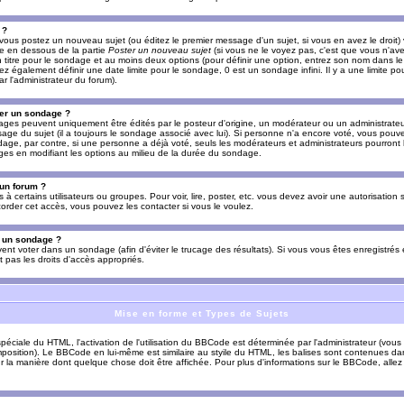
 ?
vous postez un nouveau sujet (ou éditez le premier message d'un sujet, si vous en avez le droit)
re en dessous de la partie
Poster un nouveau sujet
(si vous ne le voyez pas, c'est que vous n'av
titre pour le sondage et au moins deux options (pour définir une option, entrez son nom dans le
z également définir une date limite pour le sondage, 0 est un sondage infini. Il y a une limite p
par l'administrateur du forum).
er un sondage ?
es peuvent uniquement être édités par le posteur d'origine, un modérateur ou un administrateur
sage du sujet (il a toujours le sondage associé avec lui). Si personne n'a encore voté, vous pou
dage, par contre, si une personne a déjà voté, seuls les modérateurs et administrateurs pourront l
ges en modifiant les options au milieu de la durée du sondage.
 un forum ?
s à certains utilisateurs ou groupes. Pour voir, lire, poster, etc. vous devez avoir une autorisation
order cet accès, vous pouvez les contacter si vous le voulez.
s un sondage ?
uvent voter dans un sondage (afin d'éviter le trucage des résultats). Si vous vous êtes enregistré
 pas les droits d'accès appropriés.
Mise en forme et Types de Sujets
ciale du HTML, l'activation de l'utilisation du BBCode est déterminée par l'administrateur (vous
position). Le BBCode en lui-même est similaire au styile du HTML, les balises sont contenues dan
sur la manière dont quelque chose doit être affichée. Pour plus d'informations sur le BBCode, allez 