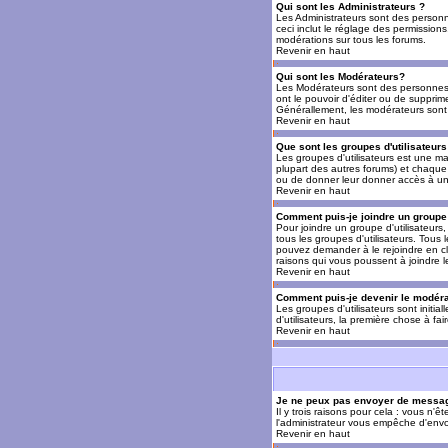
Qui sont les Administrateurs ?
Les Administrateurs sont des personn
ceci inclut le réglage des permissions
modérations sur tous les forums.
Revenir en haut
Qui sont les Modérateurs?
Les Modérateurs sont des personnes (
ont le pouvoir d'éditer ou de supprime
Générallement, les modérateurs sont 
Revenir en haut
Que sont les groupes d'utilisateurs
Les groupes d'utilisateurs est une man
plupart des autres forums) et chaque 
ou de donner leur donner accès à un 
Revenir en haut
Comment puis-je joindre un groupe 
Pour joindre un groupe d'utilisateurs, 
tous les groupes d'utilisateurs. Tous
pouvez demander à le rejoindre en cl
raisons qui vous poussent à joindre 
Revenir en haut
Comment puis-je devenir le modérat
Les groupes d'utilisateurs sont initia
d'utilisateurs, la première chose à fa
Revenir en haut
Je ne peux pas envoyer de messag
Il y trois raisons pour cela : vous n'
l'administrateur vous empêche d'envo
Revenir en haut