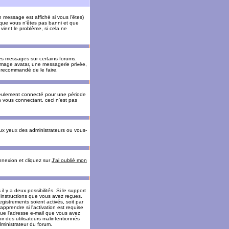
message est affiché si vous l'êtes)
t que vous n'êtes pas banni et que
vient le problème, si cela ne
es messages sur certains forums.
 image avatar, une messagerie privée,
nc recommandé de le faire.
eulement connecté pour une période
n vous connectant, ceci n'est pas
ux yeux des administrateurs ou vous-
onnexion et cliquez sur
J'ai oublié mon
l y a deux possibilités. Si le support
 instructions que vous avez reçues.
gistrements soient activés, soit par
prendre si l'activation est requise
 que l'adresse e-mail que vous avez
oir des utilisateurs malintentionnés
ministrateur du forum.