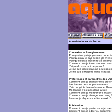
Aquariolo Index du Forum
Connexion et Enregistrement
Pourquoi ne puis-je pas me connecte
Pourquoi n'ai-je pas besoin de m'enre
Pourquoi suis-je déconnecté automa
Comment puis-je éviter que mon nom d'
J'ai perdu mon mot de passe !
Je me suis inscrit mais ne peux pas 
Je me suis enregistré dans le passé,
Préférences et paramètres des Util
Comment puis-je changer mes préfér
Les heures ne sont pas correctes !
J'ai changé le fuseau horaire et l'heur
Ma langue n'est pas dans la liste !
Comment puis-je montrer une image 
Comment puis-je changer mon rang 
Lorsque je clique sur le lien e-mail 
Publication
Comment puis-je poster un sujet dan
Comment puis-je éditer ou supprime