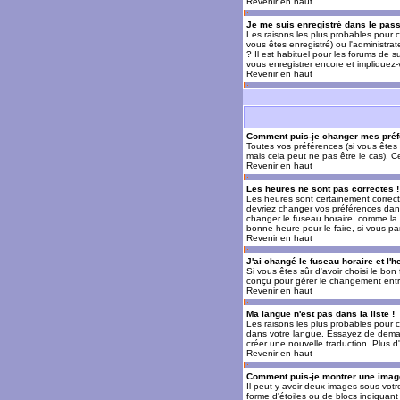
Revenir en haut
Je me suis enregistré dans le pas
Les raisons les plus probables pour c
vous êtes enregistré) ou l'administra
? Il est habituel pour les forums de 
vous enregistrer encore et impliquez
Revenir en haut
Comment puis-je changer mes préf
Toutes vos préférences (si vous êtes 
mais cela peut ne pas être le cas). 
Revenir en haut
Les heures ne sont pas correctes !
Les heures sont certainement correcte
devriez changer vos préférences dans 
changer le fuseau horaire, comme la p
bonne heure pour le faire, si vous pa
Revenir en haut
J'ai changé le fuseau horaire et l'h
Si vous êtes sûr d'avoir choisi le bon
conçu pour gérer le changement entre l
Revenir en haut
Ma langue n'est pas dans la liste !
Les raisons les plus probables pour c
dans votre langue. Essayez de demande
créer une nouvelle traduction. Plus d
Revenir en haut
Comment puis-je montrer une image
Il peut y avoir deux images sous votr
forme d'étoiles ou de blocs indiquan