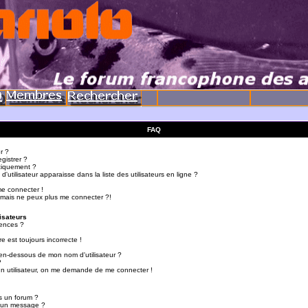
FAQ
r ?
gistrer ?
tiquement ?
utilisateur apparaisse dans la liste des utilisateurs en ligne ?
me connecter !
 mais ne peux plus me connecter ?!
isateurs
ences ?
e est toujours incorrecte !
en-dessous de mon nom d'utilisateur ?
?
d'un utilisateur, on me demande de me connecter !
s un forum ?
r un message ?