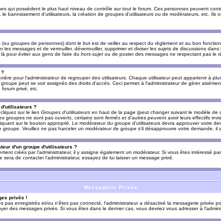
es qui possèdent le plus haut niveau de contrôle sur tout le forum. Ces personnes peuvent contrô
, le bannissement d'utilisateurs, la création de groupes d'utilisateurs ou de modérateurs, etc. Ils
ou groupes de personnes) dont le but est de veiller au respect du règlement et au bon fonctionn
r les messages et de verrouiller, déverrouiller, supprimer et diviser les sujets de discussions dans
là pour éviter aux gens de faire du
hors-sujet
ou de poster des messages ne respectant pas le r
 ?
ière pour l'administrateur de regrouper des utilisateurs. Chaque utilisateur peut appartenir à plus
groupe peut se voir assignés des droits d'accès. Ceci permet à l'administrateur de gérer aisémen
forum privé, etc.
d'utilisateurs ?
cliquez sur le lien
Groupes d'utilisateurs
en haut de la page (peut changer suivant le modèle de d
 les groupes ne sont pas
ouverts
, certains sont
fermés
et d'autres peuvent avoir leurs effectifs invi
iquant sur le bouton approprié. Le modérateur du groupe d'utilisateurs devra approuver votre de
le groupe. Veuillez ne pas harceler un modérateur de groupe s'il désapprouvre votre demande, il a
eur d'un groupe d'utilisateurs ?
llement créés par l'administrateur, il y assigne également un modérateur. Si vous êtes intéressé pa
ire sera de contacter l'administrateur, essayez de lui laisser un message privé.
Messagerie Privée
es privés !
êtes pas enregistrés et/ou n'êtes pas connecté, l'administrateur a désactivé la messagerie privée po
yer des messages privés. Si vous êtes dans le dernier cas, vous devriez vous adresser à l'adminis