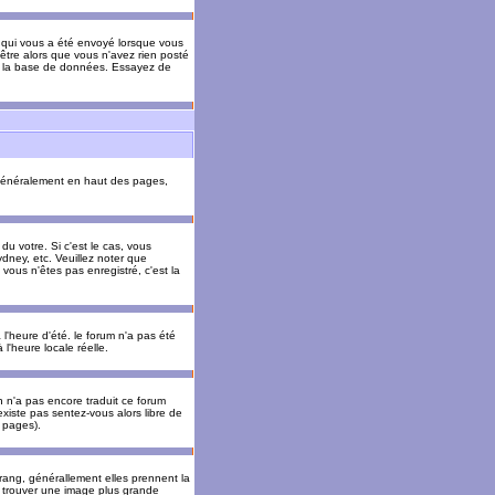
il qui vous a été envoyé lorsque vous
être alors que vous n'avez rien posté
 de la base de données. Essayez de
énéralement en haut des pages,
u votre. Si c'est le cas, vous
dney, etc. Veuillez noter que
vous n'êtes pas enregistré, c'est la
 l'heure d'été. le forum n'a pas été
l'heure locale réelle.
un n'a pas encore traduit ce forum
existe pas sentez-vous alors libre de
s pages).
 rang, générallement elles prennent la
e trouver une image plus grande