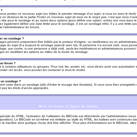
 ?
vous postez un nouveau sujet (ou éditez le premier message d'un sujet, si vous en avez le droit)
re en dessous de la partie
Poster un nouveau sujet
(si vous ne le voyez pas, c'est que vous n'av
titre pour le sondage et au moins deux options (pour définir une option, entrez son nom dans le
z également définir une date limite pour le sondage, 0 est un sondage infini. Il y a une limite p
par l'administrateur du forum).
er un sondage ?
es peuvent uniquement être édités par le posteur d'origine, un modérateur ou un administrateur
sage du sujet (il a toujours le sondage associé avec lui). Si personne n'a encore voté, vous pou
dage, par contre, si une personne a déjà voté, seuls les modérateurs et administrateurs pourront l
ges en modifiant les options au milieu de la durée du sondage.
 un forum ?
s à certains utilisateurs ou groupes. Pour voir, lire, poster, etc. vous devez avoir une autorisation
order cet accès, vous pouvez les contacter si vous le voulez.
s un sondage ?
uvent voter dans un sondage (afin d'éviter le trucage des résultats). Si vous vous êtes enregistré
 pas les droits d'accès appropriés.
Mise en forme et Types de Sujets
ciale du HTML, l'activation de l'utilisation du BBCode est déterminée par l'administrateur (vous
position). Le BBCode en lui-même est similaire au styile du HTML, les balises sont contenues dan
sur la manière dont quelque chose doit être affichée. Pour plus d'informations sur le BBCode, allez 