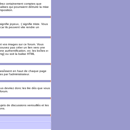
rendrez certainement comptes que
alises qui pourraient détruire la mise
mposition.
nifie joyeux, :( signifie triste. Vous
car ils peuvent vite rendre un
nt vos images sur ce forum. Vous
pouvez pas créer un lien vers une
e authentification, ex: les boîtes e-
img] ou soit la balise HTML
pparaîssent en haut de chaque page
 par l'administrateur.
us devriez donc les lire dès que vous
forum.
jets de discussions verrouillés et les
ons.