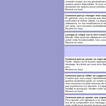
nommée avatar, qui est généralement u
avatars seront disponibles. Si vous n
demander les raisons (nous sommes s
Revenir en haut
Comment puis-je changer mon ran
En général, vous ne pouvez pas direct
profil selon le thème utilisé). La pl
utilisateurs, ex: les modérateurs et a
son rang, vous trouverez probableme
Revenir en haut
Lorsque je clique sur le lien e-mai
Désolé, mais seuls les utilisateurs en
activé cette fonctionnalité). Ceci, pou
Revenir en haut
Comment puis-je poster un sujet d
Facile, cliquez sur le bouton appropr
message, les droits qui vous sont disp
etc.
)
Revenir en haut
Comment puis-je éditer ou suppri
A moins que vous soyez l'administra
(parfois seulement après un certain t
vous trouverez un petit morceau de te
pas si personne n'a répondu, il n'app
modifié et pourquoi). Veuillez noter
Revenir en haut
Comment puis-je ajouter une sign
Pour ajouter une signature à un mess
lors de la composition d'un message 
votre profil (vous pourrez toujours e