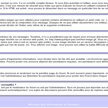
e permet ou non, il a un contrôle complet dessus. Si vous êtes autorisés à l'utiliser, vous vous 
nnent. C'est une mesure de
sécurité
pour éviter aux gens d'abuser du forum en utilisant certaines b
. Si le HTML est activé, vous pouvez le désactiver dans un message en particulier lors de sa co
es images qui sont utilisées pour exprimer certains sentiments en utilisant un petit code, ex: :) sig
ticons lors de la composition d'un message. Essayez de ne pas utiliser abusivement ces smileys, 
urrait décider de l'éditer voire même de le supprimer entièrement.
ntérieur de vos messages. Toutefois, il n'y a actuellement pas de moyen pour envoyer directeme
image stockée sur un serveur web public, ex: http://www.quelque-part.net/mon-image.gif. Vous ne 
 moins que celui-ci soit un serveur web public), ni une image stockée sur un serveur nécessitant un
égés par mot de passe, etc. Pour afficher une image, vous pouvez soit utiliser la balise BBCode [
uvent d'importantes informations, vous devriez donc les lire dès que possible. Les Annonces a
stées. Pouvoir poster une annonce dépend des permissions requises, ces permissions sont définies
des annonces et seulement sur la première page du forum. Ils sont souvent assez importants, vo
st l'administrateur qui détermine les permissions requises pour poster des Post-it dans chaque 
 verrouillés ?
s, soit par le modérateur du forum ou soit par l'administrateur. Vous ne pouvez pas répondre aux su
ssent automatiquement. Les sujets de discussions peuvent être verrouillés pour de maintes rais
Niveaux des Utilisateurs et Groupes