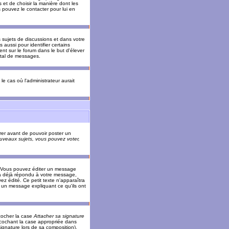
 et de choisir la manière dont les
s pouvez le contacter pour lui en
s sujets de discussions et dans votre
 aussi pour identifier certains
ent sur le forum dans le but d'élever
otal de messages.
le cas où l'administrateur aurait
trer avant de pouvoir poster un
veaux sujets, vous pouvez voter,
. Vous pouvez éditer un message
 déjà répondu à votre message,
z édité. Ce petit texte n'apparaîtra
r un message expliquant ce qu'ils ont
cocher la case
Attacher sa signature
 cochant la case appropriée dans
ignature lors de sa composition).