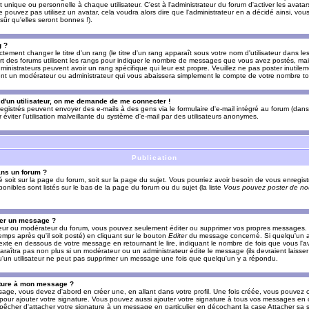
nique ou personnelle à chaque utilisateur. C'est à l'administrateur du forum d'activer les avatars
e pouvez pas utilisez un avatar, cela voudra alors dire que l'administrateur en a décidé ainsi, vou
ûr qu'elles seront bonnes !).
g ?
ement changer le titre d'un rang (le titre d'un rang apparaît sous votre nom d'utilisateur dans le
upart des forums utilisent les rangs pour indiquer le nombre de messages que vous avez postés, mais
dministrateurs peuvent avoir un rang spécifique qui leur est propre. Veuillez ne pas poster inutilem
nt un modérateur ou administrateur qui vous abaissera simplement le compte de votre nombre t
l d'un utilisateur, on me demande de me connecter !
registrés peuvent envoyer des e-mails à des gens via le formulaire d'e-mail intégré au forum (dans 
r éviter l'utilisation malveillante du système d'e-mail par des utilisateurs anonymes.
Publication
ans un forum ?
ié soit sur la page du forum, soit sur la page du sujet. Vous pourriez avoir besoin de vous enregis
onibles sont listés sur le bas de la page du forum ou du sujet (la liste
Vous pouvez poster de nou
mer un message ?
teur ou modérateur du forum, vous pouvez seulement éditer ou supprimer vos propres messages
emps après qu'il soit posté) en cliquant sur le bouton
Editer
du message concerné. Si quelqu'un a
xte en dessous de votre message en retournant le lire, indiquant le nombre de fois que vous l'ave
araîtra pas non plus si un modérateur ou un administrateur édite le message (ils devraient laisse
 qu'un utilisateur ne peut pas supprimer un message une fois que quelqu'un y a répondu.
ature à mon message ?
age, vous devez d'abord en créer une, en allant dans votre profil. Une fois créée, vous pouvez 
pour ajouter votre signature. Vous pouvez aussi ajouter votre signature à tous vos messages en
mpêcher d'attacher votre signature à un message en particulier en décochant la case Attacher sa s