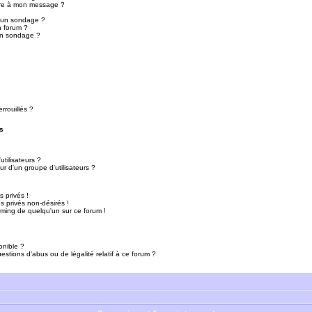
ure à mon message ?
r un sondage ?
n forum ?
un sondage ?
rrouillés ?
s
tilisateurs ?
r d'un groupe d'utilisateurs ?
 privés !
 privés non-désirés !
mming de quelqu'un sur ce forum !
onible ?
estions d'abus ou de légalité relatif à ce forum ?