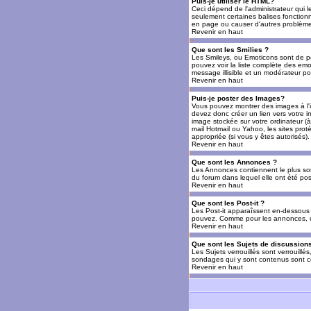
Puis-je utiliser le HTML?
Ceci dépend de l'administrateur qui l
seulement certaines balises fonctio
en page ou causer d'autres problèmes
Revenir en haut
Que sont les Smilies ?
Les Smileys, ou Emoticons sont de petit
pouvez voir la liste complète des emo
message illisible et un modérateur po
Revenir en haut
Puis-je poster des Images?
Vous pouvez montrer des images à l'i
devez donc créer un lien vers votre 
image stockée sur votre ordinateur (à
mail Hotmail ou Yahoo, les sites prot
appropriée (si vous y êtes autorisés).
Revenir en haut
Que sont les Annonces ?
Les Annonces contiennent le plus so
du forum dans lequel elle ont été po
Revenir en haut
Que sont les Post-it ?
Les Post-it apparaîssent en-dessous 
pouvez. Comme pour les annonces, c'e
Revenir en haut
Que sont les Sujets de discussions
Les Sujets verrouillés sont verrouillé
sondages qui y sont contenus sont ce
Revenir en haut