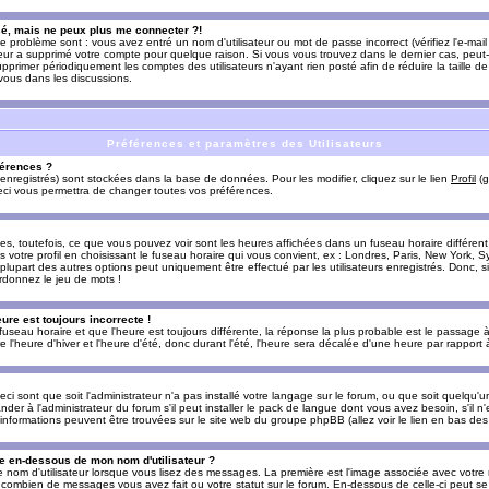
sé, mais ne peux plus me connecter ?!
e problème sont : vous avez entré un nom d'utilisateur ou mot de passe incorrect (vérifiez l'e-ma
teur a supprimé votre compte pour quelque raison. Si vous vous trouvez dans le dernier cas, peut-
supprimer périodiquement les comptes des utilisateurs n'ayant rien posté afin de réduire la taille
-vous dans les discussions.
Préférences et paramètres des Utilisateurs
érences ?
enregistrés) sont stockées dans la base de données. Pour les modifier, cliquez sur le lien
Profil
(g
Ceci vous permettra de changer toutes vos préférences.
s, toutefois, ce que vous pouvez voir sont les heures affichées dans un fuseau horaire différent d
votre profil en choisissant le fuseau horaire qui vous convient, ex : Londres, Paris, New York, Sy
lupart des autres options peut uniquement être effectué par les utilisateurs enregistrés. Donc, si 
rdonnez le jeu de mots !
eure est toujours incorrecte !
 fuseau horaire et que l'heure est toujours différente, la réponse la plus probable est le passage à
'heure d'hiver et l'heure d'été, donc durant l'été, l'heure sera décalée d'une heure par rapport à 
eci sont que soit l'administrateur n'a pas installé votre langage sur le forum, ou que soit quelqu'
r à l'administrateur du forum s'il peut installer le pack de langue dont vous avez besoin, s'il n'
'informations peuvent être trouvées sur le site web du groupe phpBB (allez voir le lien en bas de
 en-dessous de mon nom d'utilisateur ?
e nom d'utilisateur lorsque vous lisez des messages. La première est l'image associée avec votre
t combien de messages vous avez fait ou votre statut sur le forum. En-dessous de celle-ci peut s