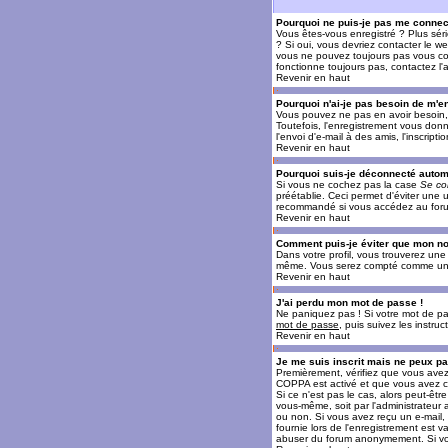
Pourquoi ne puis-je pas me connec
Vous êtes-vous enregistré ? Plus sér
? Si oui, vous devriez contacter le w
vous ne pouvez toujours pas vous conn
fonctionne toujours pas, contactez l'a
Revenir en haut
Pourquoi n'ai-je pas besoin de m'en
Vous pouvez ne pas en avoir besoin, 
Toutefois, l'enregistrement vous donn
l'envoi d'e-mail à des amis, l'inscrip
Revenir en haut
Pourquoi suis-je déconnecté auto
Si vous ne cochez pas la case
Se co
préétablie. Ceci permet d'éviter une 
recommandé si vous accédez au forum e
Revenir en haut
Comment puis-je éviter que mon nom 
Dans votre profil, vous trouverez un
même. Vous serez compté comme un uti
Revenir en haut
J'ai perdu mon mot de passe !
Ne paniquez pas ! Si votre mot de pass
mot de passe
, puis suivez les instr
Revenir en haut
Je me suis inscrit mais ne peux p
Premièrement, vérifiez que vous avez e
COPPA est activé et que vous avez cl
Si ce n'est pas le cas, alors peut-êt
vous-même, soit par l'administrateur
ou non. Si vous avez reçu un e-mail, s
fournie lors de l'enregistrement est va
abuser du forum anonymement. Si vous