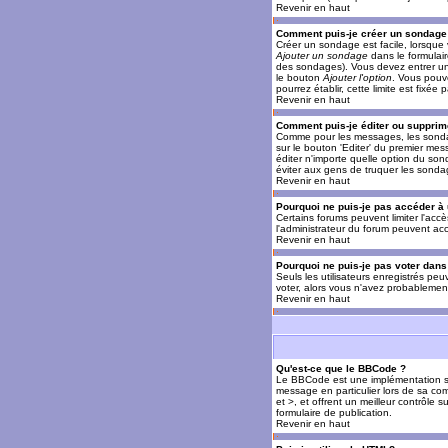
Revenir en haut
Comment puis-je créer un sondage
Créer un sondage est facile, lorsque 
Ajouter un sondage
dans le formulai
des sondages). Vous devez entrer un 
le bouton
Ajouter l'option
. Vous pouve
pourrez établir, cette limite est fixée 
Revenir en haut
Comment puis-je éditer ou supprim
Comme pour les messages, les sondag
sur le bouton 'Editer' du premier mes
éditer n'importe quelle option du son
éviter aux gens de truquer les sonda
Revenir en haut
Pourquoi ne puis-je pas accéder à
Certains forums peuvent limiter l'accè
l'administrateur du forum peuvent acc
Revenir en haut
Pourquoi ne puis-je pas voter dan
Seuls les utilisateurs enregistrés pe
voter, alors vous n'avez probablement
Revenir en haut
Qu'est-ce que le BBCode ?
Le BBCode est une implémentation spé
message en particulier lors de sa com
et >, et offrent un meilleur contrôle 
formulaire de publication.
Revenir en haut