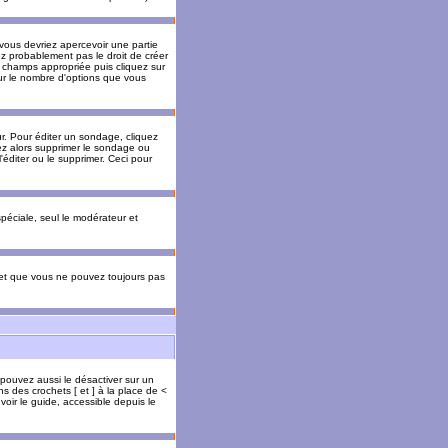
 vous devriez apercevoir une partie
ez probablement pas le droit de créer
 champs appropriée puis cliquez sur
our le nombre d'options que vous
. Pour éditer un sondage, cliquez
vez alors supprimer le sondage ou
'éditer ou le supprimer. Ceci pour
 spéciale, seul le modérateur et
s et que vous ne pouvez toujours pas
 pouvez aussi le désactiver sur un
s des crochets [ et ] à la place de <
voir le guide, accessible depuis le