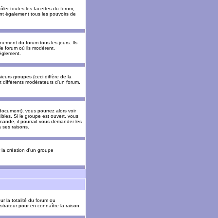
ler toutes les facettes du forum,
 ont également tous les pouvoirs de
ement du forum tous les jours. Ils
 le forum où ils modèrent.
èglement.
ieurs groupes (ceci diffère de la
t différents modérateurs d'un forum,
ocument), vous pourrez alors voir
sibles. Si le groupe est ouvert, vous
mande, il pourrait vous demander les
 ses raisons.
r la création d'un groupe
ur la totalité du forum ou
trateur pour en connaître la raison.