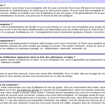
Connexion et Enregistrement
ter ?
ieusement, vous devez vous enregistrer afin de vous connecter. Avez-vous été banni du forum (un 
ebmestre ou l'administrateur du forum pour en découvrir la raison. Si vous vous êtes enregistré e
ecter, vérifiez et revérifiez vos nom d'utilisateur et mot de passe. C'est généralement de là que 
dministrateur du forum, il se peut que le forum ait été mal configuré.
registrer ?
c'est à l'administrateur de décider si vous avez besoin ou non de vous enregistrer pour poster d
era accès à des fonctions additionnelles non-disponibles pour les invités tels que le choix d'une
tion à un groupe d'utilisateurs, etc. L'enregistrement prend seulement quelques instants, il est do
matiquement ?
nnecter automatiquement à chaque visite
lorsque vous vous connectez, le forum vous gardera s
utilisation abusive de votre compte par quelqu'un d'autre. Pour rester connecté, cochez la case e
n utilisant un ordinateur partagé, ex : bibliothèque, cybercafé, université, etc.
d'utilisateur apparaisse dans la liste des utilisateurs en ligne ?
e option
Cacher sa présence en ligne
, si vous choisissez
Oui
, vous n'apparaîtrez qu'uniquement a
lisateur invisible.
e ne peut être retrouvé, il peut par contre être réinitialisé. Pour ce faire, aller sur la page de c
uctions et vous devriez pouvoir vous reconnecter en un rien de temps.
as me connecter !
ntré correctement vos nom d'utilisateur et mot de passe. S'ils ont correctement été entrés, alors i
iqué sur le lien
J'ai moins de 13 ans
au moment de l'enregistrement, alors vous devrez suivre les
re que votre compte a besoin d'être activé ? Certains forums requièrent que tous les nouveaux enre
 avant de pouvoir vous connecter. Lorsque vous vous êtes enregistré, un message aurait dû vous ap
uivez alors les instructions qui s'y trouvent, si vous ne l'avez pas reçu, alors êtes-vous bien sûr
lide ? L'une des raisons pour lesquelles l'activation est utilisée, c'est de réduire les chances de v
 êtes sûr que l'adresse e-mail que vous avez fournie est valide, essayez alors de contacter l'ad