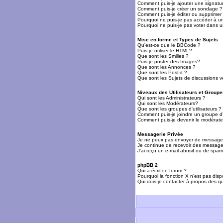
Comment puis-je ajouter une signat
Comment puis-je créer un sondage ?
Comment puis-je éditer ou supprime
Pourquoi ne puis-je pas accéder à u
Pourquoi ne puis-je pas voter dans 
Mise en forme et Types de Sujets
Qu'est-ce que le BBCode ?
Puis-je utiliser le HTML?
Que sont les Smilies ?
Puis-je poster des Images?
Que sont les Annonces ?
Que sont les Post-it ?
Que sont les Sujets de discussions ve
Niveaux des Utilisateurs et Groupe
Qui sont les Administrateurs ?
Qui sont les Modérateurs?
Que sont les groupes d'utilisateurs ?
Comment puis-je joindre un groupe d'u
Comment puis-je devenir le modérateu
Messagerie Privée
Je ne peux pas envoyer de messages
Je continue de recevoir des messages
J'ai reçu un e-mail abusif ou de spa
phpBB 2
Qui a écrit ce forum ?
Pourquoi la fonction X n'est pas disp
Qui dois-je contacter à propos des qu