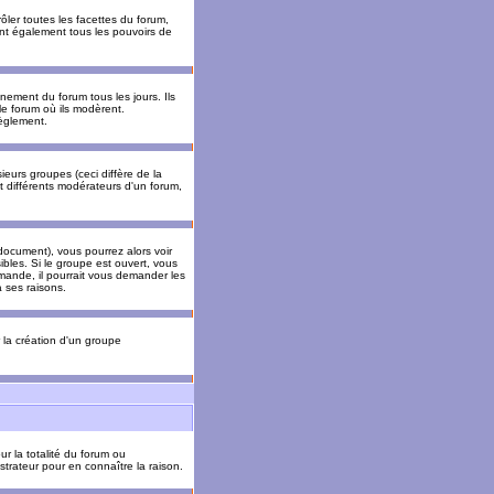
ler toutes les facettes du forum,
 ont également tous les pouvoirs de
ement du forum tous les jours. Ils
 le forum où ils modèrent.
èglement.
ieurs groupes (ceci diffère de la
t différents modérateurs d'un forum,
ocument), vous pourrez alors voir
sibles. Si le groupe est ouvert, vous
mande, il pourrait vous demander les
 ses raisons.
r la création d'un groupe
ur la totalité du forum ou
trateur pour en connaître la raison.