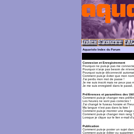
Aquariolo Index du Forum
Connexion et Enregistrement
Pourquoi ne puis-je pas me connecte
Pourquoi n'ai-je pas besoin de m'enre
Pourquoi suis-je déconnecté automa
Comment puis-je éviter que mon nom d'
J'ai perdu mon mot de passe !
Je me suis inscrit mais ne peux pas 
Je me suis enregistré dans le passé,
Préférences et paramètres des Util
Comment puis-je changer mes préfér
Les heures ne sont pas correctes !
J'ai changé le fuseau horaire et l'heur
Ma langue n'est pas dans la liste !
Comment puis-je montrer une image 
Comment puis-je changer mon rang 
Lorsque je clique sur le lien e-mail 
Publication
Comment puis-je poster un sujet dan
Comment puis-je éditer ou supprime