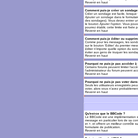
Revenir en haut
Comment puis-je créer un sondage
Créer un sondage est facile, lorsque 
Ajouter un sondage
dans le formulai
des sondages). Vous devez entrer un 
le bouton
Ajouter l'option
. Vous pouve
pourrez établir, cette limite est fixée 
Revenir en haut
Comment puis-je éditer ou supprim
Comme pour les messages, les sondag
sur le bouton 'Editer' du premier mes
éditer n'importe quelle option du son
éviter aux gens de truquer les sonda
Revenir en haut
Pourquoi ne puis-je pas accéder à
Certains forums peuvent limiter l'accè
l'administrateur du forum peuvent acc
Revenir en haut
Pourquoi ne puis-je pas voter dan
Seuls les utilisateurs enregistrés pe
voter, alors vous n'avez probablement
Revenir en haut
Qu'est-ce que le BBCode ?
Le BBCode est une implémentation spé
message en particulier lors de sa com
et >, et offrent un meilleur contrôle 
formulaire de publication.
Revenir en haut