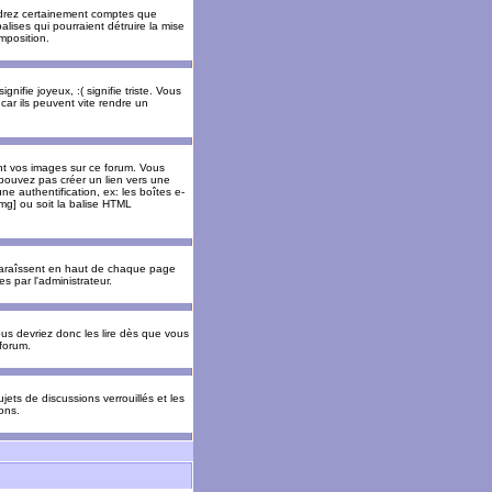
rendrez certainement comptes que
alises qui pourraient détruire la mise
mposition.
nifie joyeux, :( signifie triste. Vous
car ils peuvent vite rendre un
nt vos images sur ce forum. Vous
pouvez pas créer un lien vers une
e authentification, ex: les boîtes e-
img] ou soit la balise HTML
pparaîssent en haut de chaque page
 par l'administrateur.
us devriez donc les lire dès que vous
forum.
jets de discussions verrouillés et les
ons.