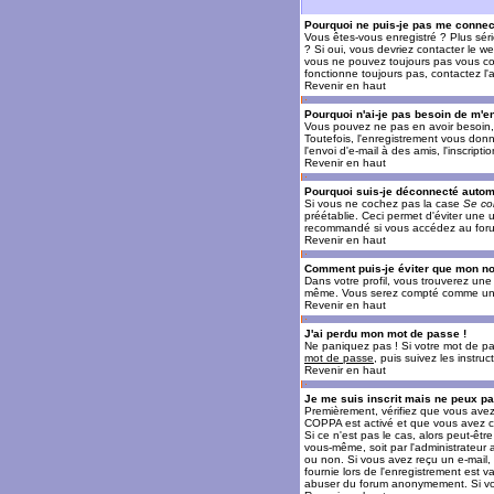
Pourquoi ne puis-je pas me connec
Vous êtes-vous enregistré ? Plus sér
? Si oui, vous devriez contacter le w
vous ne pouvez toujours pas vous conn
fonctionne toujours pas, contactez l'a
Revenir en haut
Pourquoi n'ai-je pas besoin de m'en
Vous pouvez ne pas en avoir besoin, 
Toutefois, l'enregistrement vous donn
l'envoi d'e-mail à des amis, l'inscrip
Revenir en haut
Pourquoi suis-je déconnecté auto
Si vous ne cochez pas la case
Se co
préétablie. Ceci permet d'éviter une 
recommandé si vous accédez au forum e
Revenir en haut
Comment puis-je éviter que mon nom 
Dans votre profil, vous trouverez un
même. Vous serez compté comme un uti
Revenir en haut
J'ai perdu mon mot de passe !
Ne paniquez pas ! Si votre mot de pass
mot de passe
, puis suivez les instr
Revenir en haut
Je me suis inscrit mais ne peux p
Premièrement, vérifiez que vous avez e
COPPA est activé et que vous avez cl
Si ce n'est pas le cas, alors peut-êt
vous-même, soit par l'administrateur
ou non. Si vous avez reçu un e-mail, s
fournie lors de l'enregistrement est va
abuser du forum anonymement. Si vous