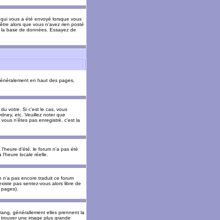
il qui vous a été envoyé lorsque vous
être alors que vous n'avez rien posté
 de la base de données. Essayez de
énéralement en haut des pages,
u votre. Si c'est le cas, vous
dney, etc. Veuillez noter que
vous n'êtes pas enregistré, c'est la
 l'heure d'été. le forum n'a pas été
l'heure locale réelle.
un n'a pas encore traduit ce forum
existe pas sentez-vous alors libre de
s pages).
 rang, générallement elles prennent la
e trouver une image plus grande