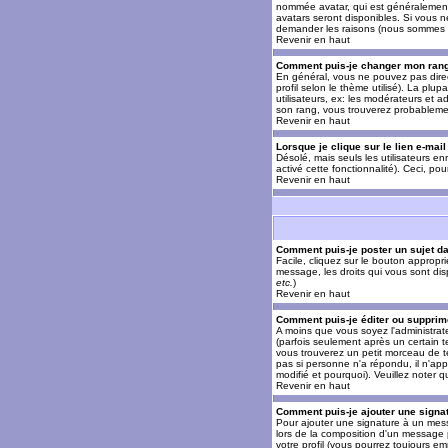
nommée avatar, qui est généralement u
avatars seront disponibles. Si vous n
demander les raisons (nous sommes s
Revenir en haut
Comment puis-je changer mon ran
En général, vous ne pouvez pas direct
profil selon le thème utilisé). La pl
utilisateurs, ex: les modérateurs et a
son rang, vous trouverez probableme
Revenir en haut
Lorsque je clique sur le lien e-mai
Désolé, mais seuls les utilisateurs en
activé cette fonctionnalité). Ceci, pou
Revenir en haut
Comment puis-je poster un sujet d
Facile, cliquez sur le bouton appropr
message, les droits qui vous sont disp
etc.
)
Revenir en haut
Comment puis-je éditer ou suppri
A moins que vous soyez l'administra
(parfois seulement après un certain t
vous trouverez un petit morceau de te
pas si personne n'a répondu, il n'app
modifié et pourquoi). Veuillez noter
Revenir en haut
Comment puis-je ajouter une sign
Pour ajouter une signature à un mess
lors de la composition d'un message 
votre profil (vous pourrez toujours e