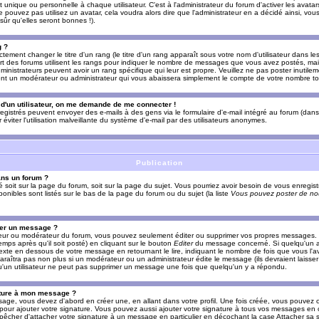
nique ou personnelle à chaque utilisateur. C'est à l'administrateur du forum d'activer les avatars
e pouvez pas utilisez un avatar, cela voudra alors dire que l'administrateur en a décidé ainsi, vou
ûr qu'elles seront bonnes !).
g ?
ement changer le titre d'un rang (le titre d'un rang apparaît sous votre nom d'utilisateur dans le
upart des forums utilisent les rangs pour indiquer le nombre de messages que vous avez postés, mais
dministrateurs peuvent avoir un rang spécifique qui leur est propre. Veuillez ne pas poster inutilem
nt un modérateur ou administrateur qui vous abaissera simplement le compte de votre nombre t
l d'un utilisateur, on me demande de me connecter !
registrés peuvent envoyer des e-mails à des gens via le formulaire d'e-mail intégré au forum (dans 
r éviter l'utilisation malveillante du système d'e-mail par des utilisateurs anonymes.
Publication
ans un forum ?
ié soit sur la page du forum, soit sur la page du sujet. Vous pourriez avoir besoin de vous enregis
onibles sont listés sur le bas de la page du forum ou du sujet (la liste
Vous pouvez poster de nou
mer un message ?
teur ou modérateur du forum, vous pouvez seulement éditer ou supprimer vos propres messages
emps après qu'il soit posté) en cliquant sur le bouton
Editer
du message concerné. Si quelqu'un a
xte en dessous de votre message en retournant le lire, indiquant le nombre de fois que vous l'ave
araîtra pas non plus si un modérateur ou un administrateur édite le message (ils devraient laisse
 qu'un utilisateur ne peut pas supprimer un message une fois que quelqu'un y a répondu.
ature à mon message ?
age, vous devez d'abord en créer une, en allant dans votre profil. Une fois créée, vous pouvez 
pour ajouter votre signature. Vous pouvez aussi ajouter votre signature à tous vos messages en
mpêcher d'attacher votre signature à un message en particulier en décochant la case Attacher sa s