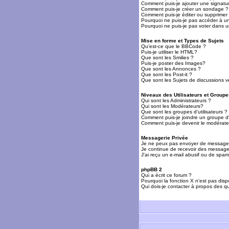
Comment puis-je ajouter une signat
Comment puis-je créer un sondage ?
Comment puis-je éditer ou supprime
Pourquoi ne puis-je pas accéder à u
Pourquoi ne puis-je pas voter dans 
Mise en forme et Types de Sujets
Qu'est-ce que le BBCode ?
Puis-je utiliser le HTML?
Que sont les Smilies ?
Puis-je poster des Images?
Que sont les Annonces ?
Que sont les Post-it ?
Que sont les Sujets de discussions ve
Niveaux des Utilisateurs et Groupe
Qui sont les Administrateurs ?
Qui sont les Modérateurs?
Que sont les groupes d'utilisateurs ?
Comment puis-je joindre un groupe d'u
Comment puis-je devenir le modérateu
Messagerie Privée
Je ne peux pas envoyer de messages
Je continue de recevoir des messages
J'ai reçu un e-mail abusif ou de spa
phpBB 2
Qui a écrit ce forum ?
Pourquoi la fonction X n'est pas disp
Qui dois-je contacter à propos des qu