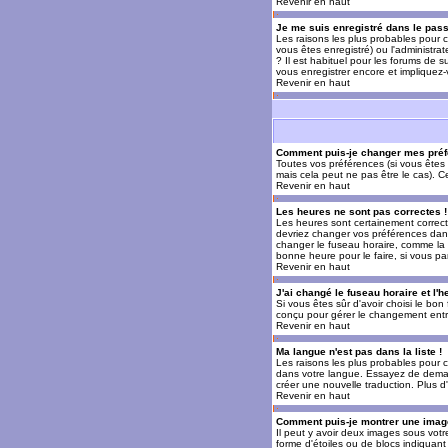
Revenir en haut
Je me suis enregistré dans le pas
Les raisons les plus probables pour c
vous êtes enregistré) ou l'administra
? Il est habituel pour les forums de 
vous enregistrer encore et impliquez
Revenir en haut
Comment puis-je changer mes préf
Toutes vos préférences (si vous êtes 
mais cela peut ne pas être le cas). 
Revenir en haut
Les heures ne sont pas correctes !
Les heures sont certainement correcte
devriez changer vos préférences dans 
changer le fuseau horaire, comme la p
bonne heure pour le faire, si vous pa
Revenir en haut
J'ai changé le fuseau horaire et l'h
Si vous êtes sûr d'avoir choisi le bon
conçu pour gérer le changement entre l
Revenir en haut
Ma langue n'est pas dans la liste !
Les raisons les plus probables pour c
dans votre langue. Essayez de demande
créer une nouvelle traduction. Plus d
Revenir en haut
Comment puis-je montrer une image
Il peut y avoir deux images sous votr
forme d'étoiles ou de blocs indiquan