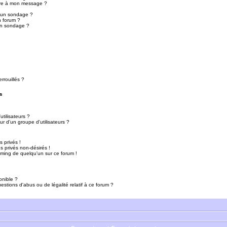
ure à mon message ?
r un sondage ?
n forum ?
un sondage ?
rrouillés ?
s
tilisateurs ?
r d'un groupe d'utilisateurs ?
 privés !
 privés non-désirés !
mming de quelqu'un sur ce forum !
onible ?
estions d'abus ou de légalité relatif à ce forum ?