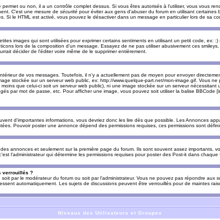
e permet ou non, il a un contrôle complet dessus. Si vous êtes autorisés à l'utiliser, vous vous 
nnent. C'est une mesure de
sécurité
pour éviter aux gens d'abuser du forum en utilisant certaines b
. Si le HTML est activé, vous pouvez le désactiver dans un message en particulier lors de sa co
es images qui sont utilisées pour exprimer certains sentiments en utilisant un petit code, ex: :) sig
ticons lors de la composition d'un message. Essayez de ne pas utiliser abusivement ces smileys, 
urrait décider de l'éditer voire même de le supprimer entièrement.
ntérieur de vos messages. Toutefois, il n'y a actuellement pas de moyen pour envoyer directeme
image stockée sur un serveur web public, ex: http://www.quelque-part.net/mon-image.gif. Vous ne 
 moins que celui-ci soit un serveur web public), ni une image stockée sur un serveur nécessitant un
égés par mot de passe, etc. Pour afficher une image, vous pouvez soit utiliser la balise BBCode [
uvent d'importantes informations, vous devriez donc les lire dès que possible. Les Annonces a
stées. Pouvoir poster une annonce dépend des permissions requises, ces permissions sont définies
des annonces et seulement sur la première page du forum. Ils sont souvent assez importants, vo
st l'administrateur qui détermine les permissions requises pour poster des Post-it dans chaque 
 verrouillés ?
s, soit par le modérateur du forum ou soit par l'administrateur. Vous ne pouvez pas répondre aux su
ssent automatiquement. Les sujets de discussions peuvent être verrouillés pour de maintes rais
Niveaux des Utilisateurs et Groupes