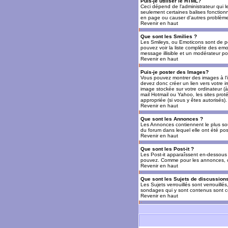
Puis-je utiliser le HTML?
Ceci dépend de l'administrateur qui l
seulement certaines balises fonctio
en page ou causer d'autres problèmes
Revenir en haut
Que sont les Smilies ?
Les Smileys, ou Emoticons sont de petit
pouvez voir la liste complète des emo
message illisible et un modérateur po
Revenir en haut
Puis-je poster des Images?
Vous pouvez montrer des images à l'i
devez donc créer un lien vers votre 
image stockée sur votre ordinateur (à
mail Hotmail ou Yahoo, les sites prot
appropriée (si vous y êtes autorisés).
Revenir en haut
Que sont les Annonces ?
Les Annonces contiennent le plus so
du forum dans lequel elle ont été po
Revenir en haut
Que sont les Post-it ?
Les Post-it apparaîssent en-dessous 
pouvez. Comme pour les annonces, c'e
Revenir en haut
Que sont les Sujets de discussions
Les Sujets verrouillés sont verrouillé
sondages qui y sont contenus sont ce
Revenir en haut