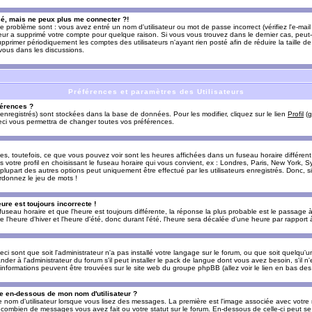
sé, mais ne peux plus me connecter ?!
e problème sont : vous avez entré un nom d'utilisateur ou mot de passe incorrect (vérifiez l'e-ma
teur a supprimé votre compte pour quelque raison. Si vous vous trouvez dans le dernier cas, peut-
supprimer périodiquement les comptes des utilisateurs n'ayant rien posté afin de réduire la taille
-vous dans les discussions.
Préférences et paramètres des Utilisateurs
érences ?
enregistrés) sont stockées dans la base de données. Pour les modifier, cliquez sur le lien
Profil
(g
Ceci vous permettra de changer toutes vos préférences.
s, toutefois, ce que vous pouvez voir sont les heures affichées dans un fuseau horaire différent d
votre profil en choisissant le fuseau horaire qui vous convient, ex : Londres, Paris, New York, Sy
lupart des autres options peut uniquement être effectué par les utilisateurs enregistrés. Donc, si 
rdonnez le jeu de mots !
eure est toujours incorrecte !
 fuseau horaire et que l'heure est toujours différente, la réponse la plus probable est le passage à
'heure d'hiver et l'heure d'été, donc durant l'été, l'heure sera décalée d'une heure par rapport à 
eci sont que soit l'administrateur n'a pas installé votre langage sur le forum, ou que soit quelqu'
r à l'administrateur du forum s'il peut installer le pack de langue dont vous avez besoin, s'il n'
'informations peuvent être trouvées sur le site web du groupe phpBB (allez voir le lien en bas de
 en-dessous de mon nom d'utilisateur ?
e nom d'utilisateur lorsque vous lisez des messages. La première est l'image associée avec votre
t combien de messages vous avez fait ou votre statut sur le forum. En-dessous de celle-ci peut s