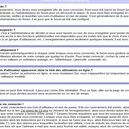
Connexion et Enregistrement
ter ?
ieusement, vous devez vous enregistrer afin de vous connecter. Avez-vous été banni du forum (un 
ebmestre ou l'administrateur du forum pour en découvrir la raison. Si vous vous êtes enregistré e
ecter, vérifiez et revérifiez vos nom d'utilisateur et mot de passe. C'est généralement de là que 
dministrateur du forum, il se peut que le forum ait été mal configuré.
registrer ?
c'est à l'administrateur de décider si vous avez besoin ou non de vous enregistrer pour poster d
era accès à des fonctions additionnelles non-disponibles pour les invités tels que le choix d'une
tion à un groupe d'utilisateurs, etc. L'enregistrement prend seulement quelques instants, il est do
matiquement ?
nnecter automatiquement à chaque visite
lorsque vous vous connectez, le forum vous gardera s
utilisation abusive de votre compte par quelqu'un d'autre. Pour rester connecté, cochez la case e
n utilisant un ordinateur partagé, ex : bibliothèque, cybercafé, université, etc.
d'utilisateur apparaisse dans la liste des utilisateurs en ligne ?
e option
Cacher sa présence en ligne
, si vous choisissez
Oui
, vous n'apparaîtrez qu'uniquement a
lisateur invisible.
e ne peut être retrouvé, il peut par contre être réinitialisé. Pour ce faire, aller sur la page de c
uctions et vous devriez pouvoir vous reconnecter en un rien de temps.
as me connecter !
ntré correctement vos nom d'utilisateur et mot de passe. S'ils ont correctement été entrés, alors i
iqué sur le lien
J'ai moins de 13 ans
au moment de l'enregistrement, alors vous devrez suivre les
re que votre compte a besoin d'être activé ? Certains forums requièrent que tous les nouveaux enre
 avant de pouvoir vous connecter. Lorsque vous vous êtes enregistré, un message aurait dû vous ap
uivez alors les instructions qui s'y trouvent, si vous ne l'avez pas reçu, alors êtes-vous bien sûr
lide ? L'une des raisons pour lesquelles l'activation est utilisée, c'est de réduire les chances de v
 êtes sûr que l'adresse e-mail que vous avez fournie est valide, essayez alors de contacter l'ad