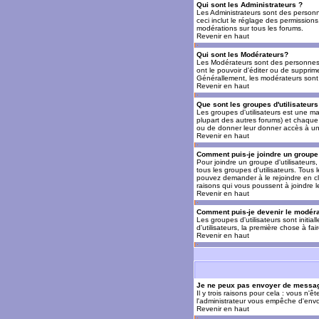
Qui sont les Administrateurs ?
Les Administrateurs sont des personn
ceci inclut le réglage des permissions
modérations sur tous les forums.
Revenir en haut
Qui sont les Modérateurs?
Les Modérateurs sont des personnes (
ont le pouvoir d'éditer ou de supprime
Générallement, les modérateurs sont 
Revenir en haut
Que sont les groupes d'utilisateurs
Les groupes d'utilisateurs est une man
plupart des autres forums) et chaque 
ou de donner leur donner accès à un 
Revenir en haut
Comment puis-je joindre un groupe 
Pour joindre un groupe d'utilisateurs, 
tous les groupes d'utilisateurs. Tous
pouvez demander à le rejoindre en cl
raisons qui vous poussent à joindre 
Revenir en haut
Comment puis-je devenir le modérat
Les groupes d'utilisateurs sont initia
d'utilisateurs, la première chose à fa
Revenir en haut
Je ne peux pas envoyer de messag
Il y trois raisons pour cela : vous n'
l'administrateur vous empêche d'envo
Revenir en haut