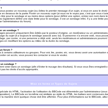
 ?
vous postez un nouveau sujet (ou éditez le premier message d'un sujet, si vous en avez le droit)
re en dessous de la partie
Poster un nouveau sujet
(si vous ne le voyez pas, c'est que vous n'av
titre pour le sondage et au moins deux options (pour définir une option, entrez son nom dans le
z également définir une date limite pour le sondage, 0 est un sondage infini. Il y a une limite p
par l'administrateur du forum).
er un sondage ?
es peuvent uniquement être édités par le posteur d'origine, un modérateur ou un administrateur
sage du sujet (il a toujours le sondage associé avec lui). Si personne n'a encore voté, vous pou
dage, par contre, si une personne a déjà voté, seuls les modérateurs et administrateurs pourront l
ges en modifiant les options au milieu de la durée du sondage.
 un forum ?
s à certains utilisateurs ou groupes. Pour voir, lire, poster, etc. vous devez avoir une autorisation
order cet accès, vous pouvez les contacter si vous le voulez.
s un sondage ?
uvent voter dans un sondage (afin d'éviter le trucage des résultats). Si vous vous êtes enregistré
 pas les droits d'accès appropriés.
Mise en forme et Types de Sujets
ciale du HTML, l'activation de l'utilisation du BBCode est déterminée par l'administrateur (vous
position). Le BBCode en lui-même est similaire au styile du HTML, les balises sont contenues dan
sur la manière dont quelque chose doit être affichée. Pour plus d'informations sur le BBCode, allez 