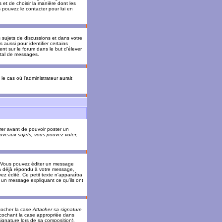
 et de choisir la manière dont les
s pouvez le contacter pour lui en
s sujets de discussions et dans votre
 aussi pour identifier certains
ent sur le forum dans le but d'élever
otal de messages.
le cas où l'administrateur aurait
trer avant de pouvoir poster un
veaux sujets, vous pouvez voter,
. Vous pouvez éditer un message
 déjà répondu à votre message,
z édité. Ce petit texte n'apparaîtra
r un message expliquant ce qu'ils ont
cocher la case
Attacher sa signature
 cochant la case appropriée dans
ignature lors de sa composition).