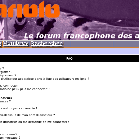
FAQ
r ?
gistrer ?
tiquement ?
utilisateur apparaisse dans la liste des utilisateurs en ligne ?
me connecter !
 mais ne peux plus me connecter ?!
isateurs
ences ?
e est toujours incorrecte !
en-dessous de mon nom d'utilisateur ?
?
d'un utilisateur, on me demande de me connecter !
s un forum ?
r un message ?