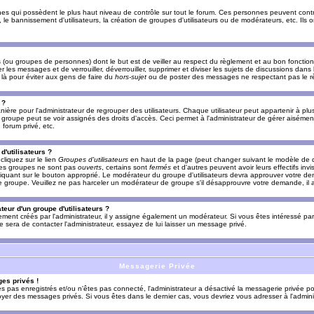
es qui possèdent le plus haut niveau de contrôle sur tout le forum. Ces personnes peuvent contrô
, le bannissement d'utilisateurs, la création de groupes d'utilisateurs ou de modérateurs, etc. Ils
ou groupes de personnes) dont le but est de veiller au respect du règlement et au bon fonctionn
r les messages et de verrouiller, déverrouiller, supprimer et diviser les sujets de discussions dans
là pour éviter aux gens de faire du
hors-sujet
ou de poster des messages ne respectant pas le r
 ?
ière pour l'administrateur de regrouper des utilisateurs. Chaque utilisateur peut appartenir à plus
groupe peut se voir assignés des droits d'accès. Ceci permet à l'administrateur de gérer aisémen
forum privé, etc.
d'utilisateurs ?
cliquez sur le lien
Groupes d'utilisateurs
en haut de la page (peut changer suivant le modèle de d
 les groupes ne sont pas
ouverts
, certains sont
fermés
et d'autres peuvent avoir leurs effectifs invi
iquant sur le bouton approprié. Le modérateur du groupe d'utilisateurs devra approuver votre de
le groupe. Veuillez ne pas harceler un modérateur de groupe s'il désapprouvre votre demande, il a
eur d'un groupe d'utilisateurs ?
llement créés par l'administrateur, il y assigne également un modérateur. Si vous êtes intéressé pa
ire sera de contacter l'administrateur, essayez de lui laisser un message privé.
Messagerie Privée
es privés !
êtes pas enregistrés et/ou n'êtes pas connecté, l'administrateur a désactivé la messagerie privée po
yer des messages privés. Si vous êtes dans le dernier cas, vous devriez vous adresser à l'adminis