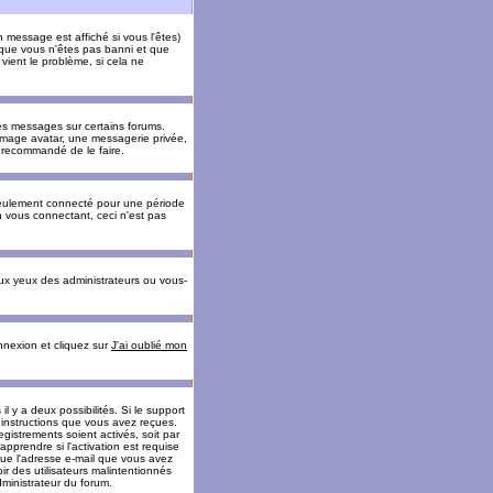
message est affiché si vous l'êtes)
t que vous n'êtes pas banni et que
vient le problème, si cela ne
es messages sur certains forums.
 image avatar, une messagerie privée,
nc recommandé de le faire.
eulement connecté pour une période
n vous connectant, ceci n'est pas
ux yeux des administrateurs ou vous-
onnexion et cliquez sur
J'ai oublié mon
l y a deux possibilités. Si le support
 instructions que vous avez reçues.
gistrements soient activés, soit par
prendre si l'activation est requise
 que l'adresse e-mail que vous avez
oir des utilisateurs malintentionnés
ministrateur du forum.