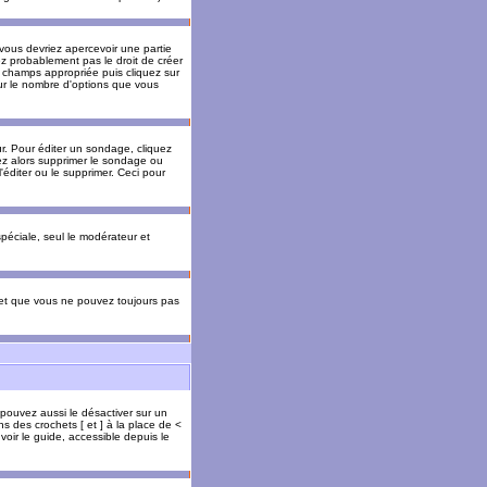
 vous devriez apercevoir une partie
ez probablement pas le droit de créer
 champs appropriée puis cliquez sur
our le nombre d'options que vous
. Pour éditer un sondage, cliquez
vez alors supprimer le sondage ou
'éditer ou le supprimer. Ceci pour
 spéciale, seul le modérateur et
s et que vous ne pouvez toujours pas
 pouvez aussi le désactiver sur un
s des crochets [ et ] à la place de <
voir le guide, accessible depuis le