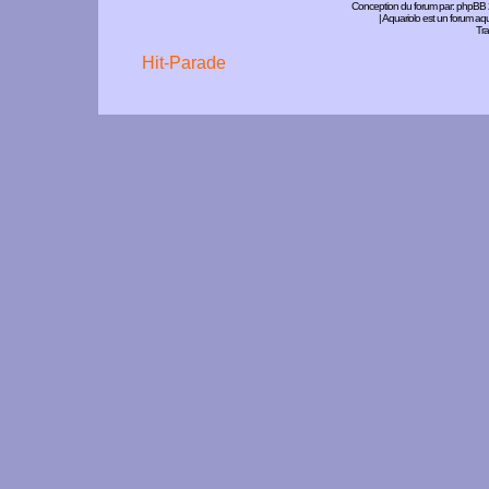
Conception du forum par:
phpBB
| Aquariolo est un forum a
Tra