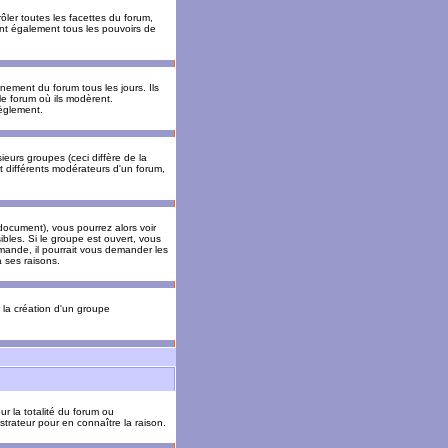
ler toutes les facettes du forum,
 ont également tous les pouvoirs de
ement du forum tous les jours. Ils
 le forum où ils modèrent.
èglement.
ieurs groupes (ceci diffère de la
t différents modérateurs d'un forum,
ocument), vous pourrez alors voir
sibles. Si le groupe est ouvert, vous
mande, il pourrait vous demander les
 ses raisons.
r la création d'un groupe
ur la totalité du forum ou
trateur pour en connaître la raison.