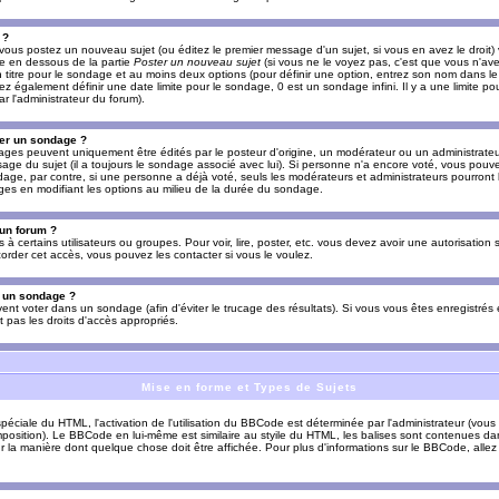
 ?
vous postez un nouveau sujet (ou éditez le premier message d'un sujet, si vous en avez le droit)
re en dessous de la partie
Poster un nouveau sujet
(si vous ne le voyez pas, c'est que vous n'av
titre pour le sondage et au moins deux options (pour définir une option, entrez son nom dans le
z également définir une date limite pour le sondage, 0 est un sondage infini. Il y a une limite p
par l'administrateur du forum).
er un sondage ?
es peuvent uniquement être édités par le posteur d'origine, un modérateur ou un administrateur
sage du sujet (il a toujours le sondage associé avec lui). Si personne n'a encore voté, vous pou
dage, par contre, si une personne a déjà voté, seuls les modérateurs et administrateurs pourront l
ges en modifiant les options au milieu de la durée du sondage.
 un forum ?
s à certains utilisateurs ou groupes. Pour voir, lire, poster, etc. vous devez avoir une autorisation
order cet accès, vous pouvez les contacter si vous le voulez.
s un sondage ?
uvent voter dans un sondage (afin d'éviter le trucage des résultats). Si vous vous êtes enregistré
 pas les droits d'accès appropriés.
Mise en forme et Types de Sujets
ciale du HTML, l'activation de l'utilisation du BBCode est déterminée par l'administrateur (vous
position). Le BBCode en lui-même est similaire au styile du HTML, les balises sont contenues dan
sur la manière dont quelque chose doit être affichée. Pour plus d'informations sur le BBCode, allez 