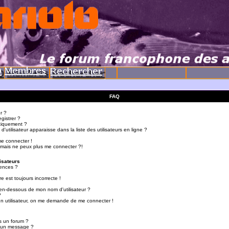
FAQ
r ?
gistrer ?
tiquement ?
utilisateur apparaisse dans la liste des utilisateurs en ligne ?
me connecter !
 mais ne peux plus me connecter ?!
isateurs
ences ?
e est toujours incorrecte !
en-dessous de mon nom d'utilisateur ?
?
d'un utilisateur, on me demande de me connecter !
s un forum ?
r un message ?