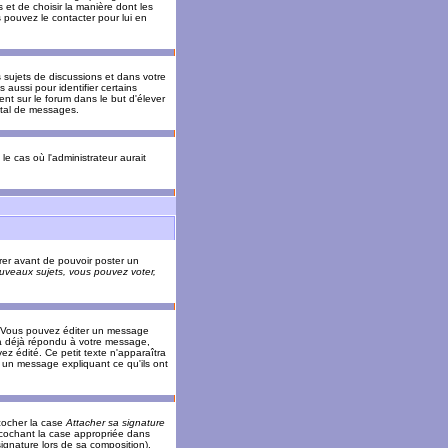
 et de choisir la manière dont les
s pouvez le contacter pour lui en
s sujets de discussions et dans votre
 aussi pour identifier certains
ent sur le forum dans le but d'élever
otal de messages.
le cas où l'administrateur aurait
trer avant de pouvoir poster un
veaux sujets, vous pouvez voter,
. Vous pouvez éditer un message
 déjà répondu à votre message,
z édité. Ce petit texte n'apparaîtra
r un message expliquant ce qu'ils ont
cocher la case
Attacher sa signature
 cochant la case appropriée dans
ignature lors de sa composition).