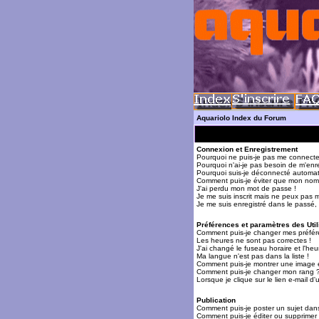
Aquariolo Index du Forum
Connexion et Enregistrement
Pourquoi ne puis-je pas me connecte
Pourquoi n'ai-je pas besoin de m'enre
Pourquoi suis-je déconnecté automa
Comment puis-je éviter que mon nom d'
J'ai perdu mon mot de passe !
Je me suis inscrit mais ne peux pas 
Je me suis enregistré dans le passé,
Préférences et paramètres des Util
Comment puis-je changer mes préfér
Les heures ne sont pas correctes !
J'ai changé le fuseau horaire et l'heur
Ma langue n'est pas dans la liste !
Comment puis-je montrer une image 
Comment puis-je changer mon rang 
Lorsque je clique sur le lien e-mail 
Publication
Comment puis-je poster un sujet dan
Comment puis-je éditer ou supprime