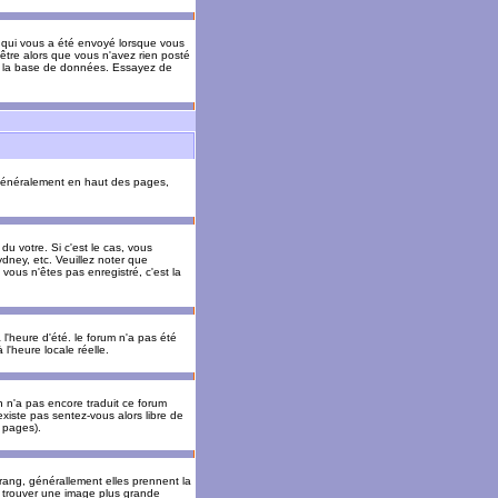
il qui vous a été envoyé lorsque vous
être alors que vous n'avez rien posté
 de la base de données. Essayez de
énéralement en haut des pages,
u votre. Si c'est le cas, vous
dney, etc. Veuillez noter que
vous n'êtes pas enregistré, c'est la
 l'heure d'été. le forum n'a pas été
l'heure locale réelle.
un n'a pas encore traduit ce forum
existe pas sentez-vous alors libre de
s pages).
 rang, générallement elles prennent la
e trouver une image plus grande