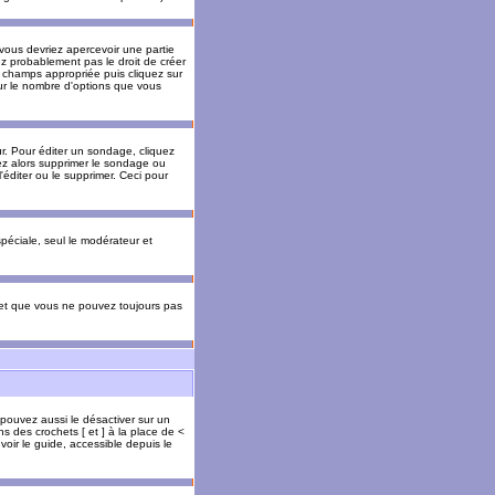
 vous devriez apercevoir une partie
ez probablement pas le droit de créer
 champs appropriée puis cliquez sur
our le nombre d'options que vous
. Pour éditer un sondage, cliquez
vez alors supprimer le sondage ou
'éditer ou le supprimer. Ceci pour
 spéciale, seul le modérateur et
s et que vous ne pouvez toujours pas
 pouvez aussi le désactiver sur un
s des crochets [ et ] à la place de <
voir le guide, accessible depuis le