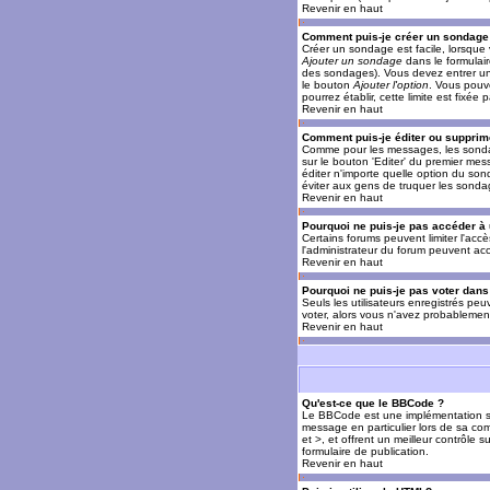
Revenir en haut
Comment puis-je créer un sondage
Créer un sondage est facile, lorsque 
Ajouter un sondage
dans le formulai
des sondages). Vous devez entrer un 
le bouton
Ajouter l'option
. Vous pouve
pourrez établir, cette limite est fixée 
Revenir en haut
Comment puis-je éditer ou supprim
Comme pour les messages, les sondag
sur le bouton 'Editer' du premier mes
éditer n'importe quelle option du son
éviter aux gens de truquer les sonda
Revenir en haut
Pourquoi ne puis-je pas accéder à
Certains forums peuvent limiter l'accè
l'administrateur du forum peuvent acc
Revenir en haut
Pourquoi ne puis-je pas voter dan
Seuls les utilisateurs enregistrés pe
voter, alors vous n'avez probablement
Revenir en haut
Qu'est-ce que le BBCode ?
Le BBCode est une implémentation spé
message en particulier lors de sa com
et >, et offrent un meilleur contrôle 
formulaire de publication.
Revenir en haut