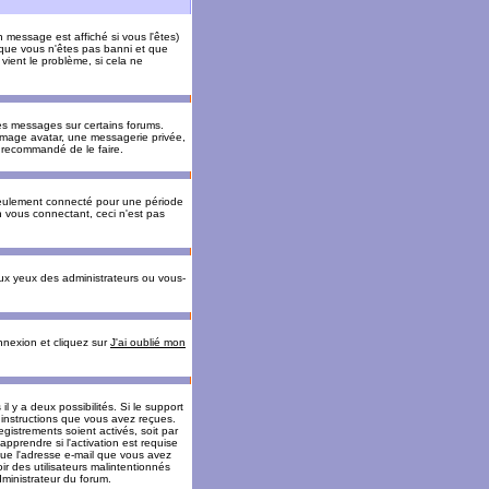
message est affiché si vous l'êtes)
t que vous n'êtes pas banni et que
vient le problème, si cela ne
es messages sur certains forums.
 image avatar, une messagerie privée,
nc recommandé de le faire.
eulement connecté pour une période
n vous connectant, ceci n'est pas
ux yeux des administrateurs ou vous-
onnexion et cliquez sur
J'ai oublié mon
l y a deux possibilités. Si le support
 instructions que vous avez reçues.
gistrements soient activés, soit par
prendre si l'activation est requise
 que l'adresse e-mail que vous avez
oir des utilisateurs malintentionnés
ministrateur du forum.