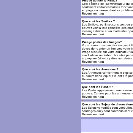
Puis-je utiliser le HTML?
Ceci dépend de l'administrateur qui l
seulement certaines balises fonctio
en page ou causer d'autres problèmes
Revenir en haut
Que sont les Smilies ?
Les Smileys, ou Emoticons sont de petit
pouvez voir la liste complète des emo
message illisible et un modérateur po
Revenir en haut
Puis-je poster des Images?
Vous pouvez montrer des images à l'i
devez donc créer un lien vers votre 
image stockée sur votre ordinateur (à
mail Hotmail ou Yahoo, les sites prot
appropriée (si vous y êtes autorisés).
Revenir en haut
Que sont les Annonces ?
Les Annonces contiennent le plus so
du forum dans lequel elle ont été po
Revenir en haut
Que sont les Post-it ?
Les Post-it apparaîssent en-dessous 
pouvez. Comme pour les annonces, c'e
Revenir en haut
Que sont les Sujets de discussions
Les Sujets verrouillés sont verrouillé
sondages qui y sont contenus sont ce
Revenir en haut