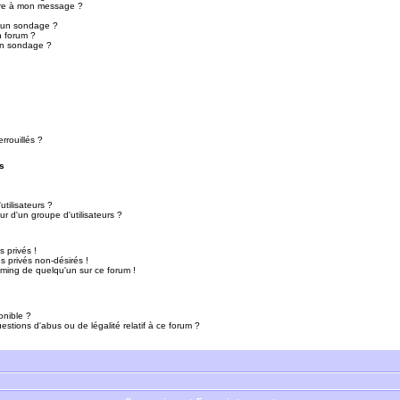
ure à mon message ?
r un sondage ?
n forum ?
un sondage ?
rrouillés ?
s
tilisateurs ?
r d'un groupe d'utilisateurs ?
 privés !
 privés non-désirés !
mming de quelqu'un sur ce forum !
onible ?
estions d'abus ou de légalité relatif à ce forum ?