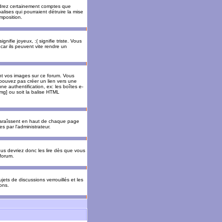
rendrez certainement comptes que
alises qui pourraient détruire la mise
mposition.
nifie joyeux, :( signifie triste. Vous
car ils peuvent vite rendre un
nt vos images sur ce forum. Vous
pouvez pas créer un lien vers une
e authentification, ex: les boîtes e-
img] ou soit la balise HTML
pparaîssent en haut de chaque page
 par l'administrateur.
us devriez donc les lire dès que vous
forum.
jets de discussions verrouillés et les
ons.