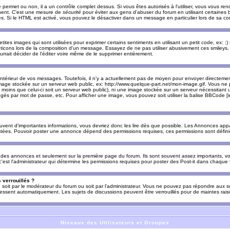
e permet ou non, il a un contrôle complet dessus. Si vous êtes autorisés à l'utiliser, vous vous 
nnent. C'est une mesure de
sécurité
pour éviter aux gens d'abuser du forum en utilisant certaines b
. Si le HTML est activé, vous pouvez le désactiver dans un message en particulier lors de sa co
es images qui sont utilisées pour exprimer certains sentiments en utilisant un petit code, ex: :) sig
ticons lors de la composition d'un message. Essayez de ne pas utiliser abusivement ces smileys, 
urrait décider de l'éditer voire même de le supprimer entièrement.
ntérieur de vos messages. Toutefois, il n'y a actuellement pas de moyen pour envoyer directeme
image stockée sur un serveur web public, ex: http://www.quelque-part.net/mon-image.gif. Vous ne 
 moins que celui-ci soit un serveur web public), ni une image stockée sur un serveur nécessitant un
égés par mot de passe, etc. Pour afficher une image, vous pouvez soit utiliser la balise BBCode [
uvent d'importantes informations, vous devriez donc les lire dès que possible. Les Annonces a
stées. Pouvoir poster une annonce dépend des permissions requises, ces permissions sont définies
des annonces et seulement sur la première page du forum. Ils sont souvent assez importants, vo
st l'administrateur qui détermine les permissions requises pour poster des Post-it dans chaque 
 verrouillés ?
s, soit par le modérateur du forum ou soit par l'administrateur. Vous ne pouvez pas répondre aux su
ssent automatiquement. Les sujets de discussions peuvent être verrouillés pour de maintes rais
Niveaux des Utilisateurs et Groupes