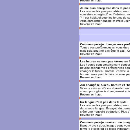
Revenir en haut
Je me suis enregistré dans le pas
Les raisons les plus probables pour c
vous êtes enregistré) ou l'administra
? Il est habituel pour les forums de 
vous enregistrer encore et impliquez
Revenir en haut
Comment puis-je changer mes préf
Toutes vos préférences (si vous êtes 
mais cela peut ne pas être le cas). 
Revenir en haut
Les heures ne sont pas correctes !
Les heures sont certainement correcte
devriez changer vos préférences dans 
changer le fuseau horaire, comme la p
bonne heure pour le faire, si vous pa
Revenir en haut
J'ai changé le fuseau horaire et l'h
Si vous êtes sûr d'avoir choisi le bon
conçu pour gérer le changement entre l
Revenir en haut
Ma langue n'est pas dans la liste !
Les raisons les plus probables pour c
dans votre langue. Essayez de demande
créer une nouvelle traduction. Plus d
Revenir en haut
Comment puis-je montrer une image
Il peut y avoir deux images sous votr
forme d'étoiles ou de blocs indiquan