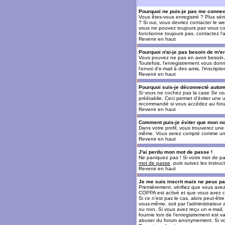
Pourquoi ne puis-je pas me connec
Vous êtes-vous enregistré ? Plus sér
? Si oui, vous devriez contacter le w
vous ne pouvez toujours pas vous conn
fonctionne toujours pas, contactez l'a
Revenir en haut
Pourquoi n'ai-je pas besoin de m'en
Vous pouvez ne pas en avoir besoin, 
Toutefois, l'enregistrement vous donn
l'envoi d'e-mail à des amis, l'inscrip
Revenir en haut
Pourquoi suis-je déconnecté auto
Si vous ne cochez pas la case
Se co
préétablie. Ceci permet d'éviter une 
recommandé si vous accédez au forum e
Revenir en haut
Comment puis-je éviter que mon nom 
Dans votre profil, vous trouverez un
même. Vous serez compté comme un uti
Revenir en haut
J'ai perdu mon mot de passe !
Ne paniquez pas ! Si votre mot de pass
mot de passe
, puis suivez les instr
Revenir en haut
Je me suis inscrit mais ne peux p
Premièrement, vérifiez que vous avez e
COPPA est activé et que vous avez cl
Si ce n'est pas le cas, alors peut-êt
vous-même, soit par l'administrateur
ou non. Si vous avez reçu un e-mail, s
fournie lors de l'enregistrement est va
abuser du forum anonymement. Si vous