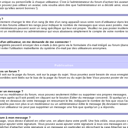
nique ou personnelle à chaque utilisateur. C'est à l'administrateur du forum d'activer les avatars
e pouvez pas utilisez un avatar, cela voudra alors dire que l'administrateur en a décidé ainsi, vou
ûr qu'elles seront bonnes !).
g ?
ement changer le titre d'un rang (le titre d'un rang apparaît sous votre nom d'utilisateur dans le
upart des forums utilisent les rangs pour indiquer le nombre de messages que vous avez postés, mais
dministrateurs peuvent avoir un rang spécifique qui leur est propre. Veuillez ne pas poster inutilem
nt un modérateur ou administrateur qui vous abaissera simplement le compte de votre nombre t
l d'un utilisateur, on me demande de me connecter !
registrés peuvent envoyer des e-mails à des gens via le formulaire d'e-mail intégré au forum (dans 
r éviter l'utilisation malveillante du système d'e-mail par des utilisateurs anonymes.
Publication
ans un forum ?
ié soit sur la page du forum, soit sur la page du sujet. Vous pourriez avoir besoin de vous enregis
onibles sont listés sur le bas de la page du forum ou du sujet (la liste
Vous pouvez poster de nou
mer un message ?
teur ou modérateur du forum, vous pouvez seulement éditer ou supprimer vos propres messages
emps après qu'il soit posté) en cliquant sur le bouton
Editer
du message concerné. Si quelqu'un a
xte en dessous de votre message en retournant le lire, indiquant le nombre de fois que vous l'ave
araîtra pas non plus si un modérateur ou un administrateur édite le message (ils devraient laisse
 qu'un utilisateur ne peut pas supprimer un message une fois que quelqu'un y a répondu.
ature à mon message ?
age, vous devez d'abord en créer une, en allant dans votre profil. Une fois créée, vous pouvez 
pour ajouter votre signature. Vous pouvez aussi ajouter votre signature à tous vos messages en
mpêcher d'attacher votre signature à un message en particulier en décochant la case Attacher sa s