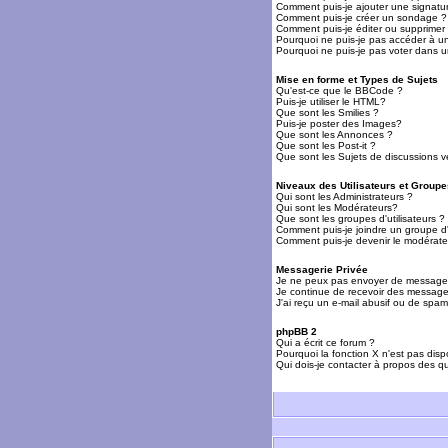
Comment puis-je ajouter une signat
Comment puis-je créer un sondage ?
Comment puis-je éditer ou supprime
Pourquoi ne puis-je pas accéder à u
Pourquoi ne puis-je pas voter dans 
Mise en forme et Types de Sujets
Qu'est-ce que le BBCode ?
Puis-je utiliser le HTML?
Que sont les Smilies ?
Puis-je poster des Images?
Que sont les Annonces ?
Que sont les Post-it ?
Que sont les Sujets de discussions ve
Niveaux des Utilisateurs et Groupe
Qui sont les Administrateurs ?
Qui sont les Modérateurs?
Que sont les groupes d'utilisateurs ?
Comment puis-je joindre un groupe d'u
Comment puis-je devenir le modérateu
Messagerie Privée
Je ne peux pas envoyer de messages
Je continue de recevoir des messages
J'ai reçu un e-mail abusif ou de spa
phpBB 2
Qui a écrit ce forum ?
Pourquoi la fonction X n'est pas disp
Qui dois-je contacter à propos des qu