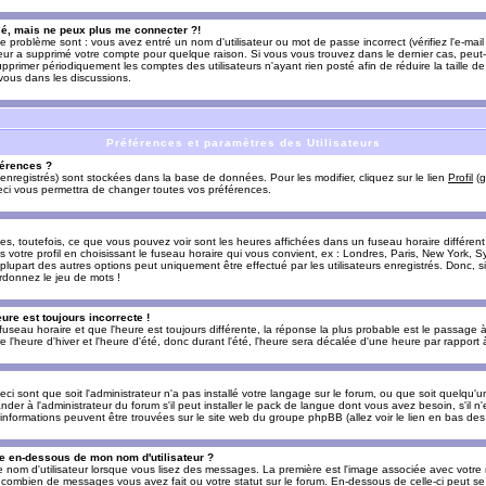
sé, mais ne peux plus me connecter ?!
e problème sont : vous avez entré un nom d'utilisateur ou mot de passe incorrect (vérifiez l'e-ma
teur a supprimé votre compte pour quelque raison. Si vous vous trouvez dans le dernier cas, peut-
supprimer périodiquement les comptes des utilisateurs n'ayant rien posté afin de réduire la taille
-vous dans les discussions.
Préférences et paramètres des Utilisateurs
érences ?
enregistrés) sont stockées dans la base de données. Pour les modifier, cliquez sur le lien
Profil
(g
Ceci vous permettra de changer toutes vos préférences.
s, toutefois, ce que vous pouvez voir sont les heures affichées dans un fuseau horaire différent d
votre profil en choisissant le fuseau horaire qui vous convient, ex : Londres, Paris, New York, Sy
lupart des autres options peut uniquement être effectué par les utilisateurs enregistrés. Donc, si 
rdonnez le jeu de mots !
eure est toujours incorrecte !
 fuseau horaire et que l'heure est toujours différente, la réponse la plus probable est le passage à
'heure d'hiver et l'heure d'été, donc durant l'été, l'heure sera décalée d'une heure par rapport à 
eci sont que soit l'administrateur n'a pas installé votre langage sur le forum, ou que soit quelqu'
r à l'administrateur du forum s'il peut installer le pack de langue dont vous avez besoin, s'il n'
'informations peuvent être trouvées sur le site web du groupe phpBB (allez voir le lien en bas de
 en-dessous de mon nom d'utilisateur ?
e nom d'utilisateur lorsque vous lisez des messages. La première est l'image associée avec votre
t combien de messages vous avez fait ou votre statut sur le forum. En-dessous de celle-ci peut s