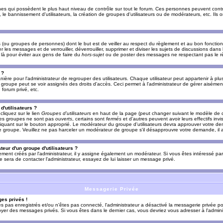
es qui possèdent le plus haut niveau de contrôle sur tout le forum. Ces personnes peuvent contrô
, le bannissement d'utilisateurs, la création de groupes d'utilisateurs ou de modérateurs, etc. Ils
ou groupes de personnes) dont le but est de veiller au respect du règlement et au bon fonctionn
r les messages et de verrouiller, déverrouiller, supprimer et diviser les sujets de discussions dans
là pour éviter aux gens de faire du
hors-sujet
ou de poster des messages ne respectant pas le r
 ?
ière pour l'administrateur de regrouper des utilisateurs. Chaque utilisateur peut appartenir à plus
groupe peut se voir assignés des droits d'accès. Ceci permet à l'administrateur de gérer aisémen
forum privé, etc.
d'utilisateurs ?
cliquez sur le lien
Groupes d'utilisateurs
en haut de la page (peut changer suivant le modèle de d
 les groupes ne sont pas
ouverts
, certains sont
fermés
et d'autres peuvent avoir leurs effectifs invi
iquant sur le bouton approprié. Le modérateur du groupe d'utilisateurs devra approuver votre de
le groupe. Veuillez ne pas harceler un modérateur de groupe s'il désapprouvre votre demande, il a
eur d'un groupe d'utilisateurs ?
llement créés par l'administrateur, il y assigne également un modérateur. Si vous êtes intéressé pa
ire sera de contacter l'administrateur, essayez de lui laisser un message privé.
Messagerie Privée
es privés !
êtes pas enregistrés et/ou n'êtes pas connecté, l'administrateur a désactivé la messagerie privée po
yer des messages privés. Si vous êtes dans le dernier cas, vous devriez vous adresser à l'adminis