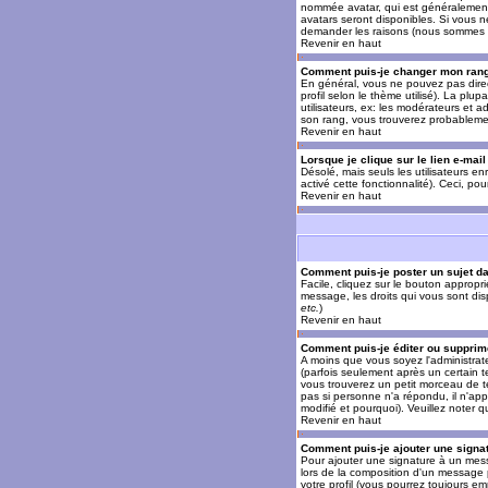
nommée avatar, qui est généralement u
avatars seront disponibles. Si vous n
demander les raisons (nous sommes s
Revenir en haut
Comment puis-je changer mon ran
En général, vous ne pouvez pas direct
profil selon le thème utilisé). La pl
utilisateurs, ex: les modérateurs et a
son rang, vous trouverez probableme
Revenir en haut
Lorsque je clique sur le lien e-mai
Désolé, mais seuls les utilisateurs en
activé cette fonctionnalité). Ceci, pou
Revenir en haut
Comment puis-je poster un sujet d
Facile, cliquez sur le bouton appropr
message, les droits qui vous sont disp
etc.
)
Revenir en haut
Comment puis-je éditer ou suppri
A moins que vous soyez l'administra
(parfois seulement après un certain t
vous trouverez un petit morceau de te
pas si personne n'a répondu, il n'app
modifié et pourquoi). Veuillez noter
Revenir en haut
Comment puis-je ajouter une sign
Pour ajouter une signature à un mess
lors de la composition d'un message 
votre profil (vous pourrez toujours e