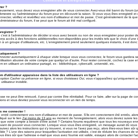
Connexion et Enregistrement
ter ?
ieusement, vous devez vous enregistrer afin de vous connecter. Avez-vous été banni du forum (un 
ebmestre ou l'administrateur du forum pour en découvrir la raison. Si vous vous êtes enregistré e
ecter, vérifiez et revérifiez vos nom d'utilisateur et mot de passe. C'est généralement de là que 
dministrateur du forum, il se peut que le forum ait été mal configuré.
registrer ?
c'est à l'administrateur de décider si vous avez besoin ou non de vous enregistrer pour poster d
era accès à des fonctions additionnelles non-disponibles pour les invités tels que le choix d'une
tion à un groupe d'utilisateurs, etc. L'enregistrement prend seulement quelques instants, il est do
matiquement ?
nnecter automatiquement à chaque visite
lorsque vous vous connectez, le forum vous gardera s
utilisation abusive de votre compte par quelqu'un d'autre. Pour rester connecté, cochez la case e
n utilisant un ordinateur partagé, ex : bibliothèque, cybercafé, université, etc.
d'utilisateur apparaisse dans la liste des utilisateurs en ligne ?
e option
Cacher sa présence en ligne
, si vous choisissez
Oui
, vous n'apparaîtrez qu'uniquement a
lisateur invisible.
e ne peut être retrouvé, il peut par contre être réinitialisé. Pour ce faire, aller sur la page de c
uctions et vous devriez pouvoir vous reconnecter en un rien de temps.
as me connecter !
ntré correctement vos nom d'utilisateur et mot de passe. S'ils ont correctement été entrés, alors i
iqué sur le lien
J'ai moins de 13 ans
au moment de l'enregistrement, alors vous devrez suivre les
re que votre compte a besoin d'être activé ? Certains forums requièrent que tous les nouveaux enre
 avant de pouvoir vous connecter. Lorsque vous vous êtes enregistré, un message aurait dû vous ap
uivez alors les instructions qui s'y trouvent, si vous ne l'avez pas reçu, alors êtes-vous bien sûr
lide ? L'une des raisons pour lesquelles l'activation est utilisée, c'est de réduire les chances de v
 êtes sûr que l'adresse e-mail que vous avez fournie est valide, essayez alors de contacter l'ad