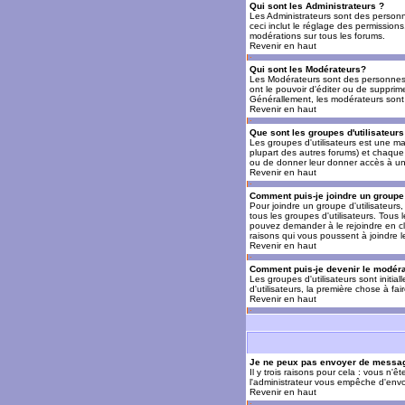
Qui sont les Administrateurs ?
Les Administrateurs sont des personn
ceci inclut le réglage des permissions
modérations sur tous les forums.
Revenir en haut
Qui sont les Modérateurs?
Les Modérateurs sont des personnes (
ont le pouvoir d'éditer ou de supprime
Générallement, les modérateurs sont 
Revenir en haut
Que sont les groupes d'utilisateurs
Les groupes d'utilisateurs est une man
plupart des autres forums) et chaque 
ou de donner leur donner accès à un 
Revenir en haut
Comment puis-je joindre un groupe 
Pour joindre un groupe d'utilisateurs, 
tous les groupes d'utilisateurs. Tous
pouvez demander à le rejoindre en cl
raisons qui vous poussent à joindre 
Revenir en haut
Comment puis-je devenir le modérat
Les groupes d'utilisateurs sont initia
d'utilisateurs, la première chose à fa
Revenir en haut
Je ne peux pas envoyer de messag
Il y trois raisons pour cela : vous n'
l'administrateur vous empêche d'envo
Revenir en haut