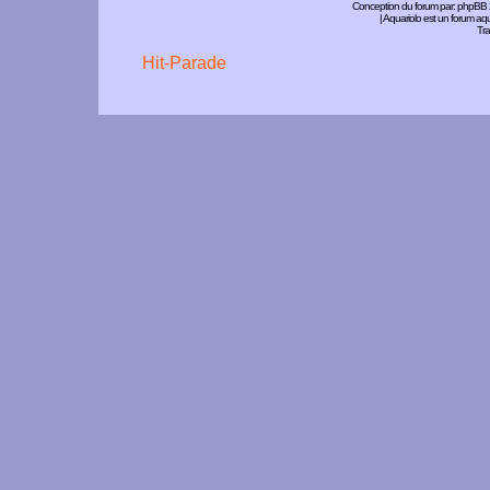
Conception du forum par:
phpBB
| Aquariolo est un forum a
Tra