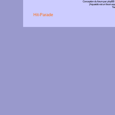
Conception du forum par:
phpBB
| Aquariolo est un forum a
Tra