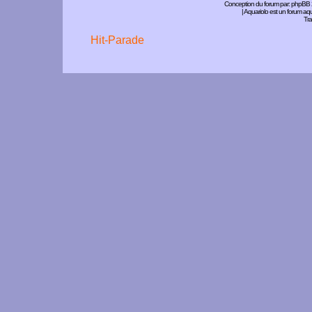
Conception du forum par:
phpBB
| Aquariolo est un forum a
Tra