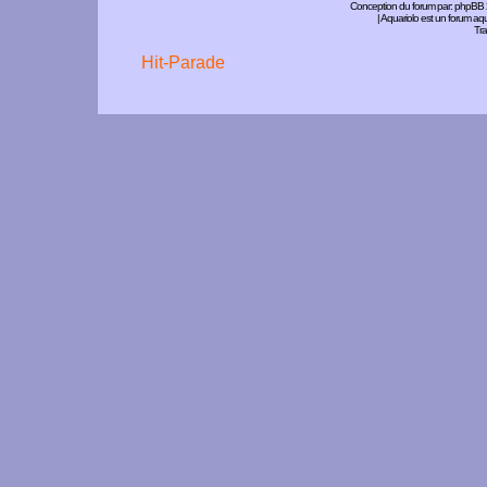
Conception du forum par:
phpBB
| Aquariolo est un forum a
Tra