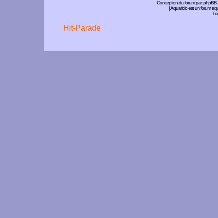
Conception du forum par:
phpBB
| Aquariolo est un forum a
Tra