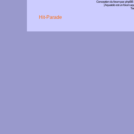
Conception du forum par:
phpBB
| Aquariolo est un forum a
Tra