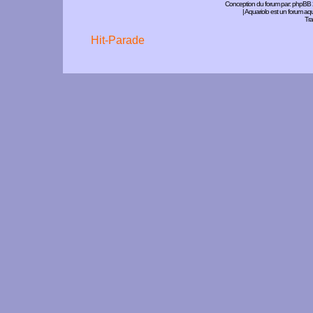
Conception du forum par:
phpBB
| Aquariolo est un forum a
Tra