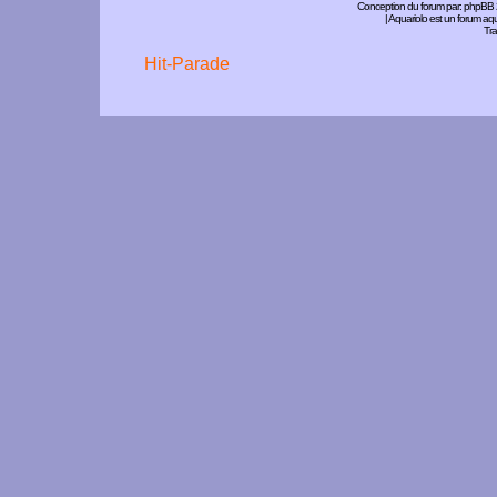
Conception du forum par:
phpBB
| Aquariolo est un forum a
Tra