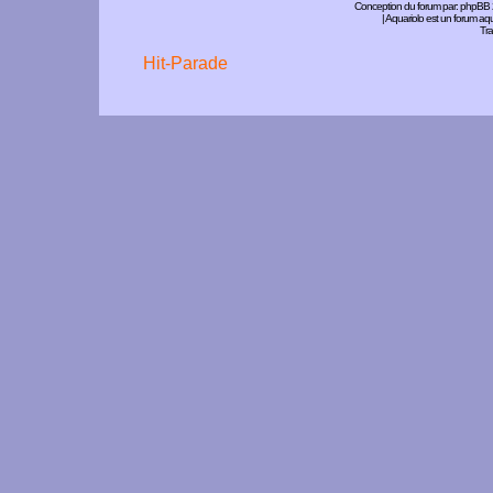
Conception du forum par:
phpBB
| Aquariolo est un forum a
Tra