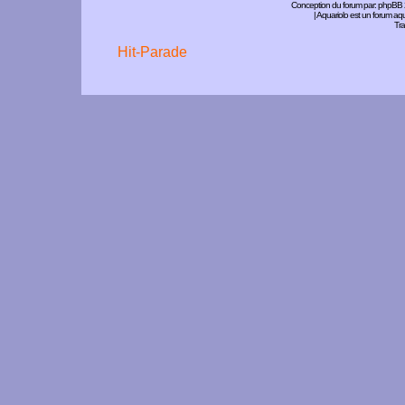
Conception du forum par:
phpBB
| Aquariolo est un forum a
Tra