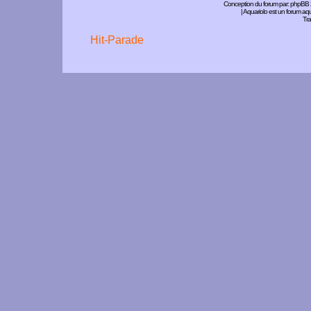
Conception du forum par:
phpBB
| Aquariolo est un forum a
Tra