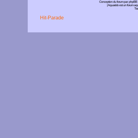
Conception du forum par:
phpBB
| Aquariolo est un forum a
Tra