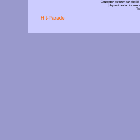
Conception du forum par:
phpBB
| Aquariolo est un forum a
Tra