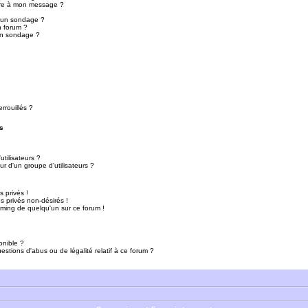
ure à mon message ?
r un sondage ?
n forum ?
un sondage ?
rrouillés ?
s
tilisateurs ?
r d'un groupe d'utilisateurs ?
 privés !
 privés non-désirés !
mming de quelqu'un sur ce forum !
onible ?
estions d'abus ou de légalité relatif à ce forum ?