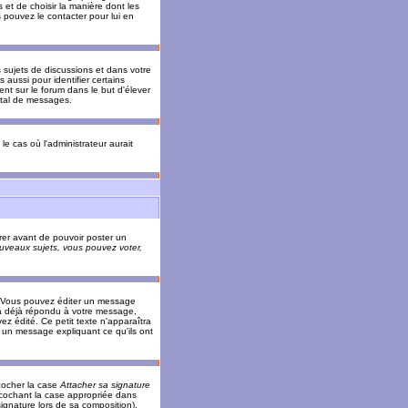
 et de choisir la manière dont les
s pouvez le contacter pour lui en
s sujets de discussions et dans votre
 aussi pour identifier certains
ent sur le forum dans le but d'élever
otal de messages.
le cas où l'administrateur aurait
trer avant de pouvoir poster un
veaux sujets, vous pouvez voter,
. Vous pouvez éditer un message
 déjà répondu à votre message,
z édité. Ce petit texte n'apparaîtra
r un message expliquant ce qu'ils ont
cocher la case
Attacher sa signature
 cochant la case appropriée dans
ignature lors de sa composition).