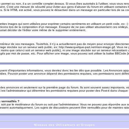
e permet ou non, il a un contrôle complet dessus. Si vous êtes autorisés à l'utiliser, vous vous 
nnent. C'est une mesure de
sécurité
pour éviter aux gens d'abuser du forum en utilisant certaines b
. Si le HTML est activé, vous pouvez le désactiver dans un message en particulier lors de sa co
es images qui sont utilisées pour exprimer certains sentiments en utilisant un petit code, ex: :) sig
ticons lors de la composition d'un message. Essayez de ne pas utiliser abusivement ces smileys, 
urrait décider de l'éditer voire même de le supprimer entièrement.
ntérieur de vos messages. Toutefois, il n'y a actuellement pas de moyen pour envoyer directeme
image stockée sur un serveur web public, ex: http://www.quelque-part.net/mon-image.gif. Vous ne 
 moins que celui-ci soit un serveur web public), ni une image stockée sur un serveur nécessitant un
égés par mot de passe, etc. Pour afficher une image, vous pouvez soit utiliser la balise BBCode [
uvent d'importantes informations, vous devriez donc les lire dès que possible. Les Annonces a
stées. Pouvoir poster une annonce dépend des permissions requises, ces permissions sont définies
des annonces et seulement sur la première page du forum. Ils sont souvent assez importants, vo
st l'administrateur qui détermine les permissions requises pour poster des Post-it dans chaque 
 verrouillés ?
s, soit par le modérateur du forum ou soit par l'administrateur. Vous ne pouvez pas répondre aux su
ssent automatiquement. Les sujets de discussions peuvent être verrouillés pour de maintes rais
Niveaux des Utilisateurs et Groupes