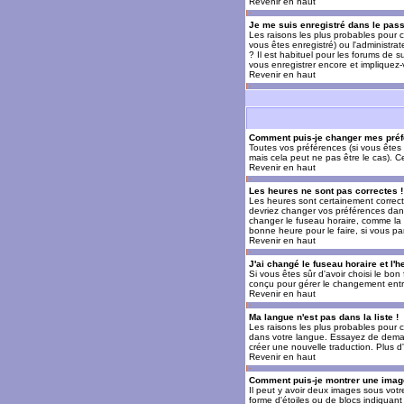
Revenir en haut
Je me suis enregistré dans le pas
Les raisons les plus probables pour c
vous êtes enregistré) ou l'administra
? Il est habituel pour les forums de 
vous enregistrer encore et impliquez
Revenir en haut
Comment puis-je changer mes préf
Toutes vos préférences (si vous êtes 
mais cela peut ne pas être le cas). 
Revenir en haut
Les heures ne sont pas correctes !
Les heures sont certainement correcte
devriez changer vos préférences dans 
changer le fuseau horaire, comme la p
bonne heure pour le faire, si vous pa
Revenir en haut
J'ai changé le fuseau horaire et l'h
Si vous êtes sûr d'avoir choisi le bon
conçu pour gérer le changement entre l
Revenir en haut
Ma langue n'est pas dans la liste !
Les raisons les plus probables pour c
dans votre langue. Essayez de demande
créer une nouvelle traduction. Plus d
Revenir en haut
Comment puis-je montrer une image
Il peut y avoir deux images sous votr
forme d'étoiles ou de blocs indiquan