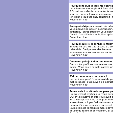
Pourquoi ne puis-je pas me connec
Vous êtes-vous enregistré ? Plus sér
? Si oui, vous devriez contacter le w
vous ne pouvez toujours pas vous conn
fonctionne toujours pas, contactez l'a
Revenir en haut
Pourquoi n'ai-je pas besoin de m'en
Vous pouvez ne pas en avoir besoin, 
Toutefois, l'enregistrement vous donn
l'envoi d'e-mail à des amis, l'inscrip
Revenir en haut
Pourquoi suis-je déconnecté auto
Si vous ne cochez pas la case
Se co
préétablie. Ceci permet d'éviter une 
recommandé si vous accédez au forum e
Revenir en haut
Comment puis-je éviter que mon nom 
Dans votre profil, vous trouverez un
même. Vous serez compté comme un uti
Revenir en haut
J'ai perdu mon mot de passe !
Ne paniquez pas ! Si votre mot de pass
mot de passe
, puis suivez les instr
Revenir en haut
Je me suis inscrit mais ne peux p
Premièrement, vérifiez que vous avez e
COPPA est activé et que vous avez cl
Si ce n'est pas le cas, alors peut-êt
vous-même, soit par l'administrateur
ou non. Si vous avez reçu un e-mail, s
fournie lors de l'enregistrement est va
abuser du forum anonymement. Si vous