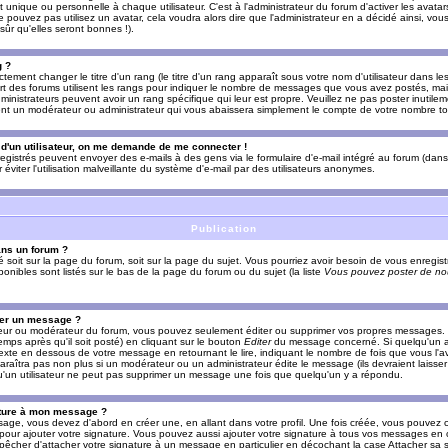
nique ou personnelle à chaque utilisateur. C'est à l'administrateur du forum d'activer les avatars
e pouvez pas utilisez un avatar, cela voudra alors dire que l'administrateur en a décidé ainsi, vou
ûr qu'elles seront bonnes !).
g ?
ement changer le titre d'un rang (le titre d'un rang apparaît sous votre nom d'utilisateur dans le
upart des forums utilisent les rangs pour indiquer le nombre de messages que vous avez postés, mais
dministrateurs peuvent avoir un rang spécifique qui leur est propre. Veuillez ne pas poster inutilem
nt un modérateur ou administrateur qui vous abaissera simplement le compte de votre nombre t
l d'un utilisateur, on me demande de me connecter !
registrés peuvent envoyer des e-mails à des gens via le formulaire d'e-mail intégré au forum (dans 
r éviter l'utilisation malveillante du système d'e-mail par des utilisateurs anonymes.
Publication
ans un forum ?
ié soit sur la page du forum, soit sur la page du sujet. Vous pourriez avoir besoin de vous enregis
onibles sont listés sur le bas de la page du forum ou du sujet (la liste
Vous pouvez poster de nou
mer un message ?
teur ou modérateur du forum, vous pouvez seulement éditer ou supprimer vos propres messages
emps après qu'il soit posté) en cliquant sur le bouton
Editer
du message concerné. Si quelqu'un a
xte en dessous de votre message en retournant le lire, indiquant le nombre de fois que vous l'ave
araîtra pas non plus si un modérateur ou un administrateur édite le message (ils devraient laisse
 qu'un utilisateur ne peut pas supprimer un message une fois que quelqu'un y a répondu.
ature à mon message ?
age, vous devez d'abord en créer une, en allant dans votre profil. Une fois créée, vous pouvez 
pour ajouter votre signature. Vous pouvez aussi ajouter votre signature à tous vos messages en
mpêcher d'attacher votre signature à un message en particulier en décochant la case Attacher sa s