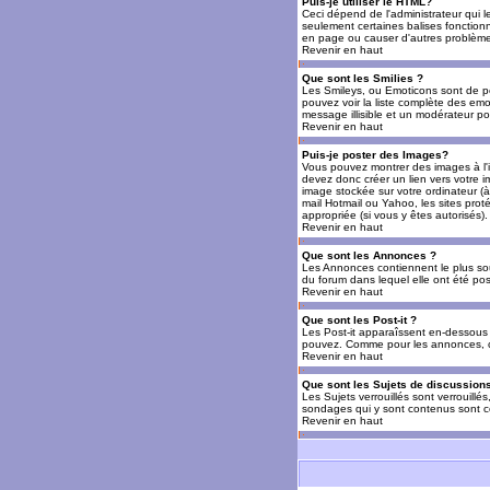
Puis-je utiliser le HTML?
Ceci dépend de l'administrateur qui l
seulement certaines balises fonctio
en page ou causer d'autres problèmes
Revenir en haut
Que sont les Smilies ?
Les Smileys, ou Emoticons sont de petit
pouvez voir la liste complète des emo
message illisible et un modérateur po
Revenir en haut
Puis-je poster des Images?
Vous pouvez montrer des images à l'i
devez donc créer un lien vers votre 
image stockée sur votre ordinateur (à
mail Hotmail ou Yahoo, les sites prot
appropriée (si vous y êtes autorisés).
Revenir en haut
Que sont les Annonces ?
Les Annonces contiennent le plus so
du forum dans lequel elle ont été po
Revenir en haut
Que sont les Post-it ?
Les Post-it apparaîssent en-dessous 
pouvez. Comme pour les annonces, c'e
Revenir en haut
Que sont les Sujets de discussions
Les Sujets verrouillés sont verrouillé
sondages qui y sont contenus sont ce
Revenir en haut