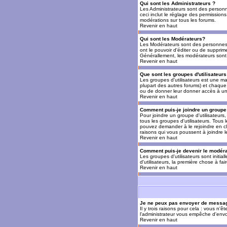
Qui sont les Administrateurs ?
Les Administrateurs sont des personn
ceci inclut le réglage des permissions
modérations sur tous les forums.
Revenir en haut
Qui sont les Modérateurs?
Les Modérateurs sont des personnes (
ont le pouvoir d'éditer ou de supprime
Générallement, les modérateurs sont 
Revenir en haut
Que sont les groupes d'utilisateurs
Les groupes d'utilisateurs est une man
plupart des autres forums) et chaque 
ou de donner leur donner accès à un 
Revenir en haut
Comment puis-je joindre un groupe 
Pour joindre un groupe d'utilisateurs, 
tous les groupes d'utilisateurs. Tous
pouvez demander à le rejoindre en cl
raisons qui vous poussent à joindre 
Revenir en haut
Comment puis-je devenir le modérat
Les groupes d'utilisateurs sont initia
d'utilisateurs, la première chose à fa
Revenir en haut
Je ne peux pas envoyer de messag
Il y trois raisons pour cela : vous n'
l'administrateur vous empêche d'envo
Revenir en haut