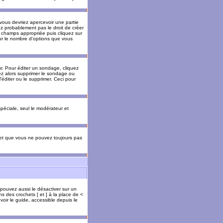
 vous devriez apercevoir une partie
ez probablement pas le droit de créer
 champs appropriée puis cliquez sur
our le nombre d'options que vous
. Pour éditer un sondage, cliquez
vez alors supprimer le sondage ou
'éditer ou le supprimer. Ceci pour
 spéciale, seul le modérateur et
s et que vous ne pouvez toujours pas
 pouvez aussi le désactiver sur un
s des crochets [ et ] à la place de <
voir le guide, accessible depuis le