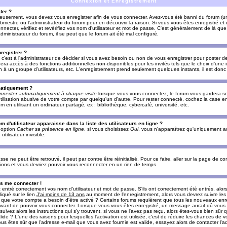
Connexion et Enregistrement
ter ?
ieusement, vous devez vous enregistrer afin de vous connecter. Avez-vous été banni du forum (un 
ebmestre ou l'administrateur du forum pour en découvrir la raison. Si vous vous êtes enregistré e
ecter, vérifiez et revérifiez vos nom d'utilisateur et mot de passe. C'est généralement de là que 
dministrateur du forum, il se peut que le forum ait été mal configuré.
registrer ?
c'est à l'administrateur de décider si vous avez besoin ou non de vous enregistrer pour poster d
era accès à des fonctions additionnelles non-disponibles pour les invités tels que le choix d'une
tion à un groupe d'utilisateurs, etc. L'enregistrement prend seulement quelques instants, il est do
matiquement ?
nnecter automatiquement à chaque visite
lorsque vous vous connectez, le forum vous gardera s
utilisation abusive de votre compte par quelqu'un d'autre. Pour rester connecté, cochez la case e
n utilisant un ordinateur partagé, ex : bibliothèque, cybercafé, université, etc.
d'utilisateur apparaisse dans la liste des utilisateurs en ligne ?
e option
Cacher sa présence en ligne
, si vous choisissez
Oui
, vous n'apparaîtrez qu'uniquement a
lisateur invisible.
e ne peut être retrouvé, il peut par contre être réinitialisé. Pour ce faire, aller sur la page de c
uctions et vous devriez pouvoir vous reconnecter en un rien de temps.
as me connecter !
ntré correctement vos nom d'utilisateur et mot de passe. S'ils ont correctement été entrés, alors i
iqué sur le lien
J'ai moins de 13 ans
au moment de l'enregistrement, alors vous devrez suivre les
re que votre compte a besoin d'être activé ? Certains forums requièrent que tous les nouveaux enre
 avant de pouvoir vous connecter. Lorsque vous vous êtes enregistré, un message aurait dû vous ap
uivez alors les instructions qui s'y trouvent, si vous ne l'avez pas reçu, alors êtes-vous bien sûr
lide ? L'une des raisons pour lesquelles l'activation est utilisée, c'est de réduire les chances de v
 êtes sûr que l'adresse e-mail que vous avez fournie est valide, essayez alors de contacter l'ad