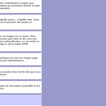
rendrez certainement comptes que
alises qui pourraient détruire la mise
mposition.
nifie joyeux, :( signifie triste. Vous
car ils peuvent vite rendre un
nt vos images sur ce forum. Vous
pouvez pas créer un lien vers une
e authentification, ex: les boîtes e-
img] ou soit la balise HTML
pparaîssent en haut de chaque page
 par l'administrateur.
us devriez donc les lire dès que vous
forum.
jets de discussions verrouillés et les
ons.