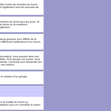
ler toutes les facettes du forum,
 ont également tous les pouvoirs de
ement du forum tous les jours. Ils
 le forum où ils modèrent.
èglement.
ieurs groupes (ceci diffère de la
t différents modérateurs d'un forum,
ocument), vous pourrez alors voir
sibles. Si le groupe est ouvert, vous
mande, il pourrait vous demander les
 ses raisons.
r la création d'un groupe
ur la totalité du forum ou
trateur pour en connaître la raison.