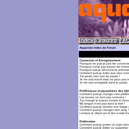
Aquariolo Index du Forum
Connexion et Enregistrement
Pourquoi ne puis-je pas me connecte
Pourquoi n'ai-je pas besoin de m'enre
Pourquoi suis-je déconnecté automa
Comment puis-je éviter que mon nom d'
J'ai perdu mon mot de passe !
Je me suis inscrit mais ne peux pas 
Je me suis enregistré dans le passé,
Préférences et paramètres des Util
Comment puis-je changer mes préfér
Les heures ne sont pas correctes !
J'ai changé le fuseau horaire et l'heur
Ma langue n'est pas dans la liste !
Comment puis-je montrer une image 
Comment puis-je changer mon rang 
Lorsque je clique sur le lien e-mail 
Publication
Comment puis-je poster un sujet dan
Comment puis-je éditer ou supprime