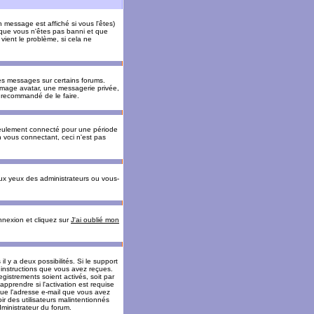
message est affiché si vous l'êtes)
t que vous n'êtes pas banni et que
vient le problème, si cela ne
es messages sur certains forums.
 image avatar, une messagerie privée,
nc recommandé de le faire.
eulement connecté pour une période
n vous connectant, ceci n'est pas
ux yeux des administrateurs ou vous-
onnexion et cliquez sur
J'ai oublié mon
l y a deux possibilités. Si le support
 instructions que vous avez reçues.
gistrements soient activés, soit par
prendre si l'activation est requise
 que l'adresse e-mail que vous avez
oir des utilisateurs malintentionnés
ministrateur du forum.