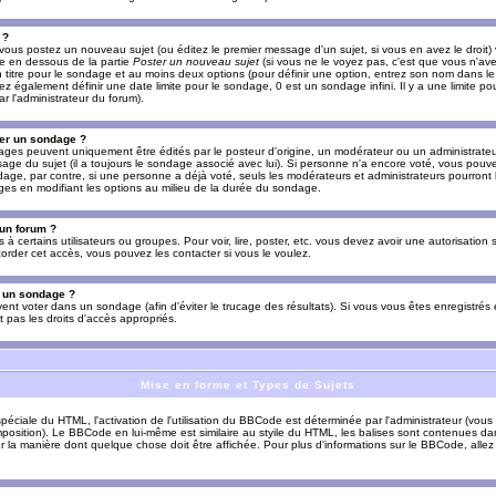
 ?
vous postez un nouveau sujet (ou éditez le premier message d'un sujet, si vous en avez le droit)
re en dessous de la partie
Poster un nouveau sujet
(si vous ne le voyez pas, c'est que vous n'av
titre pour le sondage et au moins deux options (pour définir une option, entrez son nom dans le
z également définir une date limite pour le sondage, 0 est un sondage infini. Il y a une limite p
par l'administrateur du forum).
er un sondage ?
es peuvent uniquement être édités par le posteur d'origine, un modérateur ou un administrateur
sage du sujet (il a toujours le sondage associé avec lui). Si personne n'a encore voté, vous pou
dage, par contre, si une personne a déjà voté, seuls les modérateurs et administrateurs pourront l
ges en modifiant les options au milieu de la durée du sondage.
 un forum ?
s à certains utilisateurs ou groupes. Pour voir, lire, poster, etc. vous devez avoir une autorisation
order cet accès, vous pouvez les contacter si vous le voulez.
s un sondage ?
uvent voter dans un sondage (afin d'éviter le trucage des résultats). Si vous vous êtes enregistré
 pas les droits d'accès appropriés.
Mise en forme et Types de Sujets
ciale du HTML, l'activation de l'utilisation du BBCode est déterminée par l'administrateur (vous
position). Le BBCode en lui-même est similaire au styile du HTML, les balises sont contenues dan
sur la manière dont quelque chose doit être affichée. Pour plus d'informations sur le BBCode, allez 