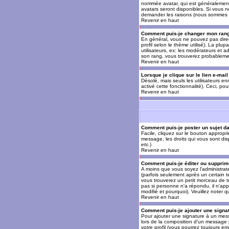
nommée avatar, qui est généralement u
avatars seront disponibles. Si vous n
demander les raisons (nous sommes s
Revenir en haut
Comment puis-je changer mon ran
En général, vous ne pouvez pas direct
profil selon le thème utilisé). La pl
utilisateurs, ex: les modérateurs et a
son rang, vous trouverez probableme
Revenir en haut
Lorsque je clique sur le lien e-mai
Désolé, mais seuls les utilisateurs en
activé cette fonctionnalité). Ceci, pou
Revenir en haut
Comment puis-je poster un sujet d
Facile, cliquez sur le bouton appropr
message, les droits qui vous sont disp
etc.
)
Revenir en haut
Comment puis-je éditer ou suppri
A moins que vous soyez l'administra
(parfois seulement après un certain t
vous trouverez un petit morceau de te
pas si personne n'a répondu, il n'app
modifié et pourquoi). Veuillez noter
Revenir en haut
Comment puis-je ajouter une sign
Pour ajouter une signature à un mess
lors de la composition d'un message 
votre profil (vous pourrez toujours e