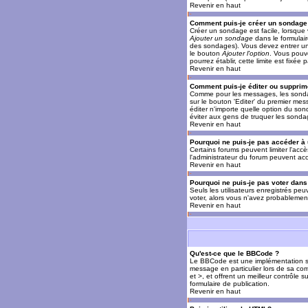
Revenir en haut
Comment puis-je créer un sondage
Créer un sondage est facile, lorsque 
Ajouter un sondage
dans le formulai
des sondages). Vous devez entrer un 
le bouton
Ajouter l'option
. Vous pouve
pourrez établir, cette limite est fixée 
Revenir en haut
Comment puis-je éditer ou supprim
Comme pour les messages, les sondag
sur le bouton 'Editer' du premier mes
éditer n'importe quelle option du son
éviter aux gens de truquer les sonda
Revenir en haut
Pourquoi ne puis-je pas accéder à
Certains forums peuvent limiter l'accè
l'administrateur du forum peuvent acc
Revenir en haut
Pourquoi ne puis-je pas voter dan
Seuls les utilisateurs enregistrés pe
voter, alors vous n'avez probablement
Revenir en haut
Qu'est-ce que le BBCode ?
Le BBCode est une implémentation spé
message en particulier lors de sa com
et >, et offrent un meilleur contrôle 
formulaire de publication.
Revenir en haut