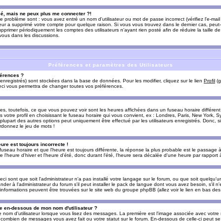
sé, mais ne peux plus me connecter ?!
e problème sont : vous avez entré un nom d'utilisateur ou mot de passe incorrect (vérifiez l'e-ma
teur a supprimé votre compte pour quelque raison. Si vous vous trouvez dans le dernier cas, peut-
supprimer périodiquement les comptes des utilisateurs n'ayant rien posté afin de réduire la taille
-vous dans les discussions.
Préférences et paramètres des Utilisateurs
érences ?
enregistrés) sont stockées dans la base de données. Pour les modifier, cliquez sur le lien
Profil
(g
Ceci vous permettra de changer toutes vos préférences.
s, toutefois, ce que vous pouvez voir sont les heures affichées dans un fuseau horaire différent d
votre profil en choisissant le fuseau horaire qui vous convient, ex : Londres, Paris, New York, Sy
lupart des autres options peut uniquement être effectué par les utilisateurs enregistrés. Donc, si 
rdonnez le jeu de mots !
eure est toujours incorrecte !
 fuseau horaire et que l'heure est toujours différente, la réponse la plus probable est le passage à
'heure d'hiver et l'heure d'été, donc durant l'été, l'heure sera décalée d'une heure par rapport à 
eci sont que soit l'administrateur n'a pas installé votre langage sur le forum, ou que soit quelqu'
r à l'administrateur du forum s'il peut installer le pack de langue dont vous avez besoin, s'il n'
'informations peuvent être trouvées sur le site web du groupe phpBB (allez voir le lien en bas de
 en-dessous de mon nom d'utilisateur ?
e nom d'utilisateur lorsque vous lisez des messages. La première est l'image associée avec votre
t combien de messages vous avez fait ou votre statut sur le forum. En-dessous de celle-ci peut s