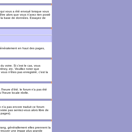
il qui vous a été envoyé lorsque vous
être alors que vous n'avez rien posté
 de la base de données. Essayez de
énéralement en haut des pages,
u votre. Si c'est le cas, vous
dney, etc. Veuillez noter que
vous n'êtes pas enregistré, c'est la
 l'heure d'été. le forum n'a pas été
l'heure locale réelle.
un n'a pas encore traduit ce forum
existe pas sentez-vous alors libre de
s pages).
 rang, générallement elles prennent la
e trouver une image plus grande