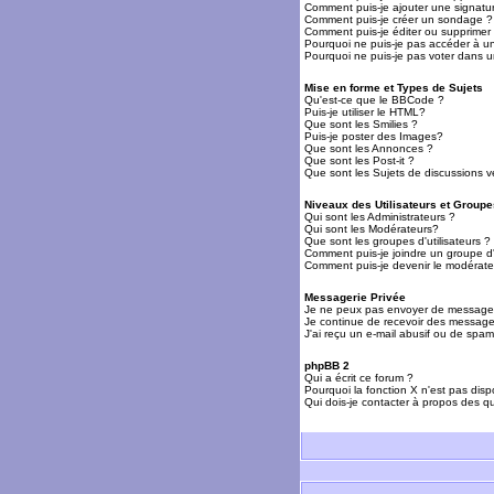
Comment puis-je ajouter une signat
Comment puis-je créer un sondage ?
Comment puis-je éditer ou supprime
Pourquoi ne puis-je pas accéder à u
Pourquoi ne puis-je pas voter dans 
Mise en forme et Types de Sujets
Qu'est-ce que le BBCode ?
Puis-je utiliser le HTML?
Que sont les Smilies ?
Puis-je poster des Images?
Que sont les Annonces ?
Que sont les Post-it ?
Que sont les Sujets de discussions ve
Niveaux des Utilisateurs et Groupe
Qui sont les Administrateurs ?
Qui sont les Modérateurs?
Que sont les groupes d'utilisateurs ?
Comment puis-je joindre un groupe d'u
Comment puis-je devenir le modérateu
Messagerie Privée
Je ne peux pas envoyer de messages
Je continue de recevoir des messages
J'ai reçu un e-mail abusif ou de spa
phpBB 2
Qui a écrit ce forum ?
Pourquoi la fonction X n'est pas disp
Qui dois-je contacter à propos des qu