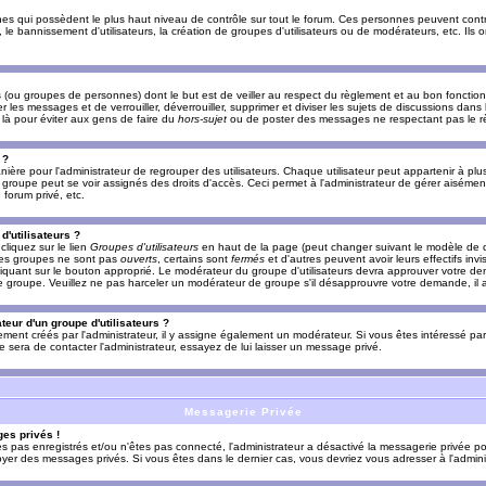
es qui possèdent le plus haut niveau de contrôle sur tout le forum. Ces personnes peuvent contrô
, le bannissement d'utilisateurs, la création de groupes d'utilisateurs ou de modérateurs, etc. Ils
ou groupes de personnes) dont le but est de veiller au respect du règlement et au bon fonctionn
r les messages et de verrouiller, déverrouiller, supprimer et diviser les sujets de discussions dans
là pour éviter aux gens de faire du
hors-sujet
ou de poster des messages ne respectant pas le r
 ?
ière pour l'administrateur de regrouper des utilisateurs. Chaque utilisateur peut appartenir à plus
groupe peut se voir assignés des droits d'accès. Ceci permet à l'administrateur de gérer aisémen
forum privé, etc.
d'utilisateurs ?
cliquez sur le lien
Groupes d'utilisateurs
en haut de la page (peut changer suivant le modèle de d
 les groupes ne sont pas
ouverts
, certains sont
fermés
et d'autres peuvent avoir leurs effectifs invi
iquant sur le bouton approprié. Le modérateur du groupe d'utilisateurs devra approuver votre de
le groupe. Veuillez ne pas harceler un modérateur de groupe s'il désapprouvre votre demande, il a
eur d'un groupe d'utilisateurs ?
llement créés par l'administrateur, il y assigne également un modérateur. Si vous êtes intéressé pa
ire sera de contacter l'administrateur, essayez de lui laisser un message privé.
Messagerie Privée
es privés !
êtes pas enregistrés et/ou n'êtes pas connecté, l'administrateur a désactivé la messagerie privée po
yer des messages privés. Si vous êtes dans le dernier cas, vous devriez vous adresser à l'adminis