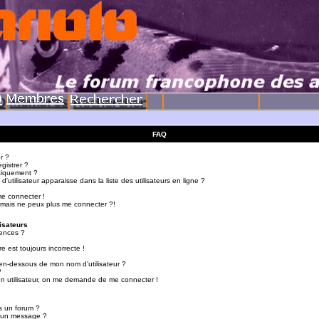
FAQ
r ?
gistrer ?
tiquement ?
utilisateur apparaisse dans la liste des utilisateurs en ligne ?
me connecter !
 mais ne peux plus me connecter ?!
isateurs
ences ?
e est toujours incorrecte !
en-dessous de mon nom d'utilisateur ?
?
d'un utilisateur, on me demande de me connecter !
s un forum ?
r un message ?