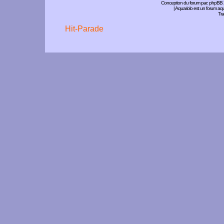
Conception du forum par:
phpBB
| Aquariolo est un forum a
Tra