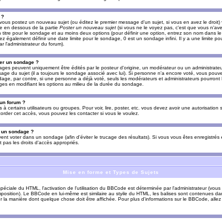
 ?
vous postez un nouveau sujet (ou éditez le premier message d'un sujet, si vous en avez le droit)
re en dessous de la partie
Poster un nouveau sujet
(si vous ne le voyez pas, c'est que vous n'av
titre pour le sondage et au moins deux options (pour définir une option, entrez son nom dans le
z également définir une date limite pour le sondage, 0 est un sondage infini. Il y a une limite p
par l'administrateur du forum).
er un sondage ?
es peuvent uniquement être édités par le posteur d'origine, un modérateur ou un administrateur
sage du sujet (il a toujours le sondage associé avec lui). Si personne n'a encore voté, vous pou
dage, par contre, si une personne a déjà voté, seuls les modérateurs et administrateurs pourront l
ges en modifiant les options au milieu de la durée du sondage.
 un forum ?
s à certains utilisateurs ou groupes. Pour voir, lire, poster, etc. vous devez avoir une autorisation
order cet accès, vous pouvez les contacter si vous le voulez.
s un sondage ?
uvent voter dans un sondage (afin d'éviter le trucage des résultats). Si vous vous êtes enregistré
 pas les droits d'accès appropriés.
Mise en forme et Types de Sujets
ciale du HTML, l'activation de l'utilisation du BBCode est déterminée par l'administrateur (vous
position). Le BBCode en lui-même est similaire au styile du HTML, les balises sont contenues dan
sur la manière dont quelque chose doit être affichée. Pour plus d'informations sur le BBCode, allez 