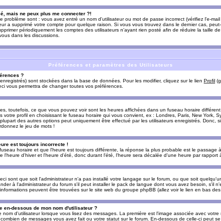
sé, mais ne peux plus me connecter ?!
e problème sont : vous avez entré un nom d'utilisateur ou mot de passe incorrect (vérifiez l'e-ma
teur a supprimé votre compte pour quelque raison. Si vous vous trouvez dans le dernier cas, peut-
supprimer périodiquement les comptes des utilisateurs n'ayant rien posté afin de réduire la taille
-vous dans les discussions.
Préférences et paramètres des Utilisateurs
érences ?
enregistrés) sont stockées dans la base de données. Pour les modifier, cliquez sur le lien
Profil
(g
Ceci vous permettra de changer toutes vos préférences.
s, toutefois, ce que vous pouvez voir sont les heures affichées dans un fuseau horaire différent d
votre profil en choisissant le fuseau horaire qui vous convient, ex : Londres, Paris, New York, Sy
lupart des autres options peut uniquement être effectué par les utilisateurs enregistrés. Donc, si 
rdonnez le jeu de mots !
eure est toujours incorrecte !
 fuseau horaire et que l'heure est toujours différente, la réponse la plus probable est le passage à
'heure d'hiver et l'heure d'été, donc durant l'été, l'heure sera décalée d'une heure par rapport à 
eci sont que soit l'administrateur n'a pas installé votre langage sur le forum, ou que soit quelqu'
r à l'administrateur du forum s'il peut installer le pack de langue dont vous avez besoin, s'il n'
'informations peuvent être trouvées sur le site web du groupe phpBB (allez voir le lien en bas de
 en-dessous de mon nom d'utilisateur ?
e nom d'utilisateur lorsque vous lisez des messages. La première est l'image associée avec votre
t combien de messages vous avez fait ou votre statut sur le forum. En-dessous de celle-ci peut s