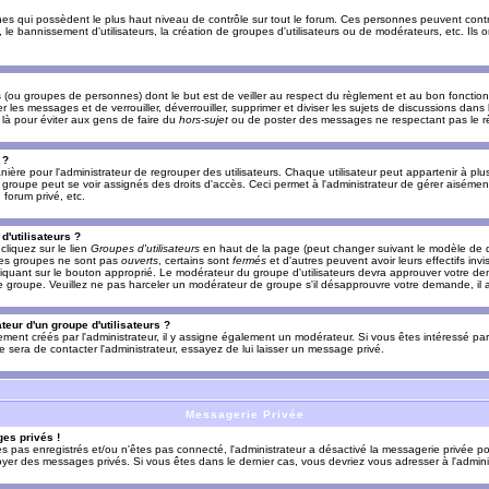
es qui possèdent le plus haut niveau de contrôle sur tout le forum. Ces personnes peuvent contrô
, le bannissement d'utilisateurs, la création de groupes d'utilisateurs ou de modérateurs, etc. Ils
ou groupes de personnes) dont le but est de veiller au respect du règlement et au bon fonctionn
r les messages et de verrouiller, déverrouiller, supprimer et diviser les sujets de discussions dans
là pour éviter aux gens de faire du
hors-sujet
ou de poster des messages ne respectant pas le r
 ?
ière pour l'administrateur de regrouper des utilisateurs. Chaque utilisateur peut appartenir à plus
groupe peut se voir assignés des droits d'accès. Ceci permet à l'administrateur de gérer aisémen
forum privé, etc.
d'utilisateurs ?
cliquez sur le lien
Groupes d'utilisateurs
en haut de la page (peut changer suivant le modèle de d
 les groupes ne sont pas
ouverts
, certains sont
fermés
et d'autres peuvent avoir leurs effectifs invi
iquant sur le bouton approprié. Le modérateur du groupe d'utilisateurs devra approuver votre de
le groupe. Veuillez ne pas harceler un modérateur de groupe s'il désapprouvre votre demande, il a
eur d'un groupe d'utilisateurs ?
llement créés par l'administrateur, il y assigne également un modérateur. Si vous êtes intéressé pa
ire sera de contacter l'administrateur, essayez de lui laisser un message privé.
Messagerie Privée
es privés !
êtes pas enregistrés et/ou n'êtes pas connecté, l'administrateur a désactivé la messagerie privée po
yer des messages privés. Si vous êtes dans le dernier cas, vous devriez vous adresser à l'adminis