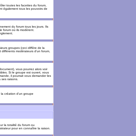
ler toutes les facettes du forum,
 ont également tous les pouvoirs de
ement du forum tous les jours. Ils
 le forum où ils modèrent.
èglement.
ieurs groupes (ceci diffère de la
t différents modérateurs d'un forum,
ocument), vous pourrez alors voir
sibles. Si le groupe est ouvert, vous
mande, il pourrait vous demander les
 ses raisons.
r la création d'un groupe
ur la totalité du forum ou
trateur pour en connaître la raison.