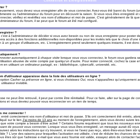
Connexion et Enregistrement
ter ?
ieusement, vous devez vous enregistrer afin de vous connecter. Avez-vous été banni du forum (un 
ebmestre ou l'administrateur du forum pour en découvrir la raison. Si vous vous êtes enregistré e
ecter, vérifiez et revérifiez vos nom d'utilisateur et mot de passe. C'est généralement de là que 
dministrateur du forum, il se peut que le forum ait été mal configuré.
registrer ?
c'est à l'administrateur de décider si vous avez besoin ou non de vous enregistrer pour poster d
era accès à des fonctions additionnelles non-disponibles pour les invités tels que le choix d'une
tion à un groupe d'utilisateurs, etc. L'enregistrement prend seulement quelques instants, il est do
matiquement ?
nnecter automatiquement à chaque visite
lorsque vous vous connectez, le forum vous gardera s
utilisation abusive de votre compte par quelqu'un d'autre. Pour rester connecté, cochez la case e
n utilisant un ordinateur partagé, ex : bibliothèque, cybercafé, université, etc.
d'utilisateur apparaisse dans la liste des utilisateurs en ligne ?
e option
Cacher sa présence en ligne
, si vous choisissez
Oui
, vous n'apparaîtrez qu'uniquement a
lisateur invisible.
e ne peut être retrouvé, il peut par contre être réinitialisé. Pour ce faire, aller sur la page de c
uctions et vous devriez pouvoir vous reconnecter en un rien de temps.
as me connecter !
ntré correctement vos nom d'utilisateur et mot de passe. S'ils ont correctement été entrés, alors i
iqué sur le lien
J'ai moins de 13 ans
au moment de l'enregistrement, alors vous devrez suivre les
re que votre compte a besoin d'être activé ? Certains forums requièrent que tous les nouveaux enre
 avant de pouvoir vous connecter. Lorsque vous vous êtes enregistré, un message aurait dû vous ap
uivez alors les instructions qui s'y trouvent, si vous ne l'avez pas reçu, alors êtes-vous bien sûr
lide ? L'une des raisons pour lesquelles l'activation est utilisée, c'est de réduire les chances de v
 êtes sûr que l'adresse e-mail que vous avez fournie est valide, essayez alors de contacter l'ad