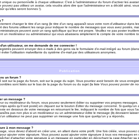
nique ou personnelle à chaque utilisateur. C'est à l'administrateur du forum d'activer les avatars
e pouvez pas utilisez un avatar, cela voudra alors dire que l'administrateur en a décidé ainsi, vou
ûr qu'elles seront bonnes !).
g ?
ement changer le titre d'un rang (le titre d'un rang apparaît sous votre nom d'utilisateur dans le
upart des forums utilisent les rangs pour indiquer le nombre de messages que vous avez postés, mais
dministrateurs peuvent avoir un rang spécifique qui leur est propre. Veuillez ne pas poster inutilem
nt un modérateur ou administrateur qui vous abaissera simplement le compte de votre nombre t
l d'un utilisateur, on me demande de me connecter !
registrés peuvent envoyer des e-mails à des gens via le formulaire d'e-mail intégré au forum (dans 
r éviter l'utilisation malveillante du système d'e-mail par des utilisateurs anonymes.
Publication
ans un forum ?
ié soit sur la page du forum, soit sur la page du sujet. Vous pourriez avoir besoin de vous enregis
onibles sont listés sur le bas de la page du forum ou du sujet (la liste
Vous pouvez poster de nou
mer un message ?
teur ou modérateur du forum, vous pouvez seulement éditer ou supprimer vos propres messages
emps après qu'il soit posté) en cliquant sur le bouton
Editer
du message concerné. Si quelqu'un a
xte en dessous de votre message en retournant le lire, indiquant le nombre de fois que vous l'ave
araîtra pas non plus si un modérateur ou un administrateur édite le message (ils devraient laisse
 qu'un utilisateur ne peut pas supprimer un message une fois que quelqu'un y a répondu.
ature à mon message ?
age, vous devez d'abord en créer une, en allant dans votre profil. Une fois créée, vous pouvez 
pour ajouter votre signature. Vous pouvez aussi ajouter votre signature à tous vos messages en
mpêcher d'attacher votre signature à un message en particulier en décochant la case Attacher sa s