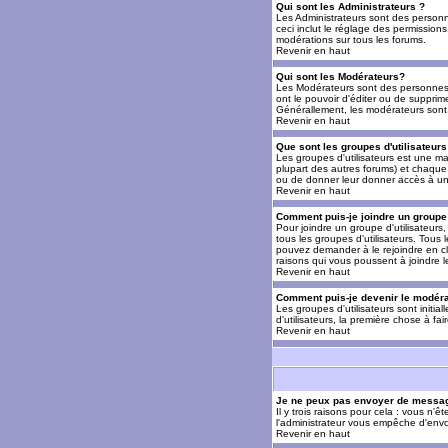
Qui sont les Administrateurs ?
Les Administrateurs sont des personn
ceci inclut le réglage des permissions
modérations sur tous les forums.
Revenir en haut
Qui sont les Modérateurs?
Les Modérateurs sont des personnes (
ont le pouvoir d'éditer ou de supprime
Générallement, les modérateurs sont 
Revenir en haut
Que sont les groupes d'utilisateurs
Les groupes d'utilisateurs est une man
plupart des autres forums) et chaque 
ou de donner leur donner accès à un 
Revenir en haut
Comment puis-je joindre un groupe 
Pour joindre un groupe d'utilisateurs, 
tous les groupes d'utilisateurs. Tous
pouvez demander à le rejoindre en cl
raisons qui vous poussent à joindre 
Revenir en haut
Comment puis-je devenir le modérat
Les groupes d'utilisateurs sont initia
d'utilisateurs, la première chose à fa
Revenir en haut
Je ne peux pas envoyer de messag
Il y trois raisons pour cela : vous n'
l'administrateur vous empêche d'envo
Revenir en haut