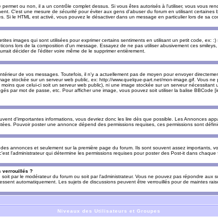
e permet ou non, il a un contrôle complet dessus. Si vous êtes autorisés à l'utiliser, vous vous 
nnent. C'est une mesure de
sécurité
pour éviter aux gens d'abuser du forum en utilisant certaines b
. Si le HTML est activé, vous pouvez le désactiver dans un message en particulier lors de sa co
es images qui sont utilisées pour exprimer certains sentiments en utilisant un petit code, ex: :) sig
ticons lors de la composition d'un message. Essayez de ne pas utiliser abusivement ces smileys, 
urrait décider de l'éditer voire même de le supprimer entièrement.
ntérieur de vos messages. Toutefois, il n'y a actuellement pas de moyen pour envoyer directeme
image stockée sur un serveur web public, ex: http://www.quelque-part.net/mon-image.gif. Vous ne 
 moins que celui-ci soit un serveur web public), ni une image stockée sur un serveur nécessitant un
égés par mot de passe, etc. Pour afficher une image, vous pouvez soit utiliser la balise BBCode [
uvent d'importantes informations, vous devriez donc les lire dès que possible. Les Annonces a
stées. Pouvoir poster une annonce dépend des permissions requises, ces permissions sont définies
des annonces et seulement sur la première page du forum. Ils sont souvent assez importants, vo
st l'administrateur qui détermine les permissions requises pour poster des Post-it dans chaque 
 verrouillés ?
s, soit par le modérateur du forum ou soit par l'administrateur. Vous ne pouvez pas répondre aux su
ssent automatiquement. Les sujets de discussions peuvent être verrouillés pour de maintes rais
Niveaux des Utilisateurs et Groupes