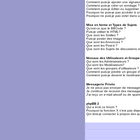
Comment puis-je ajouter une signat
Comment puis-je créer un sondage ?
Comment puis-je éditer ou supprime
Pourquoi ne puis-je pas accéder à u
Pourquoi ne puis-je pas voter dans 
Mise en forme et Types de Sujets
Qu'est-ce que le BBCode ?
Puis-je utiliser le HTML?
Que sont les Smilies ?
Puis-je poster des Images?
Que sont les Annonces ?
Que sont les Post-it ?
Que sont les Sujets de discussions ve
Niveaux des Utilisateurs et Groupe
Qui sont les Administrateurs ?
Qui sont les Modérateurs?
Que sont les groupes d'utilisateurs ?
Comment puis-je joindre un groupe d'u
Comment puis-je devenir le modérateu
Messagerie Privée
Je ne peux pas envoyer de messages
Je continue de recevoir des messages
J'ai reçu un e-mail abusif ou de spa
phpBB 2
Qui a écrit ce forum ?
Pourquoi la fonction X n'est pas disp
Qui dois-je contacter à propos des qu