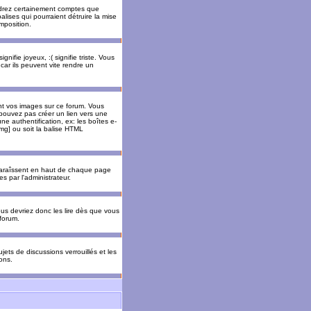
rendrez certainement comptes que
alises qui pourraient détruire la mise
mposition.
nifie joyeux, :( signifie triste. Vous
car ils peuvent vite rendre un
nt vos images sur ce forum. Vous
pouvez pas créer un lien vers une
e authentification, ex: les boîtes e-
img] ou soit la balise HTML
pparaîssent en haut de chaque page
 par l'administrateur.
us devriez donc les lire dès que vous
forum.
jets de discussions verrouillés et les
ons.