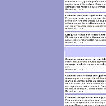
nommée avatar, qui est généralement u
avatars seront disponibles. Si vous n
demander les raisons (nous sommes s
Revenir en haut
Comment puis-je changer mon ran
En général, vous ne pouvez pas direct
profil selon le thème utilisé). La pl
utilisateurs, ex: les modérateurs et a
son rang, vous trouverez probableme
Revenir en haut
Lorsque je clique sur le lien e-mai
Désolé, mais seuls les utilisateurs en
activé cette fonctionnalité). Ceci, pou
Revenir en haut
Comment puis-je poster un sujet d
Facile, cliquez sur le bouton appropr
message, les droits qui vous sont disp
etc.
)
Revenir en haut
Comment puis-je éditer ou suppri
A moins que vous soyez l'administra
(parfois seulement après un certain t
vous trouverez un petit morceau de te
pas si personne n'a répondu, il n'app
modifié et pourquoi). Veuillez noter
Revenir en haut
Comment puis-je ajouter une sign
Pour ajouter une signature à un mess
lors de la composition d'un message 
votre profil (vous pourrez toujours e