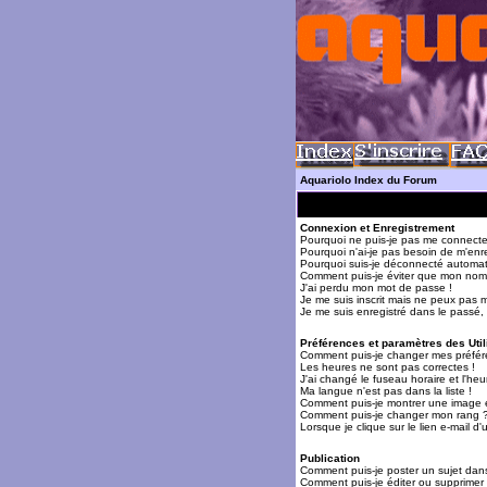
Aquariolo Index du Forum
Connexion et Enregistrement
Pourquoi ne puis-je pas me connecte
Pourquoi n'ai-je pas besoin de m'enre
Pourquoi suis-je déconnecté automa
Comment puis-je éviter que mon nom d'
J'ai perdu mon mot de passe !
Je me suis inscrit mais ne peux pas 
Je me suis enregistré dans le passé,
Préférences et paramètres des Util
Comment puis-je changer mes préfér
Les heures ne sont pas correctes !
J'ai changé le fuseau horaire et l'heur
Ma langue n'est pas dans la liste !
Comment puis-je montrer une image 
Comment puis-je changer mon rang 
Lorsque je clique sur le lien e-mail 
Publication
Comment puis-je poster un sujet dan
Comment puis-je éditer ou supprime