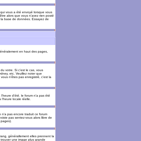
il qui vous a été envoyé lorsque vous
être alors que vous n'avez rien posté
 de la base de données. Essayez de
énéralement en haut des pages,
u votre. Si c'est le cas, vous
dney, etc. Veuillez noter que
vous n'êtes pas enregistré, c'est la
 l'heure d'été. le forum n'a pas été
l'heure locale réelle.
un n'a pas encore traduit ce forum
existe pas sentez-vous alors libre de
s pages).
 rang, générallement elles prennent la
e trouver une image plus grande