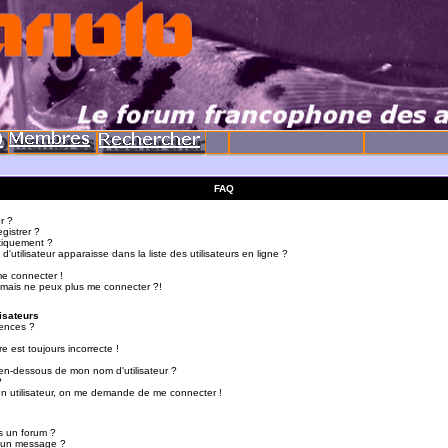
FAQ
r ?
gistrer ?
tiquement ?
utilisateur apparaisse dans la liste des utilisateurs en ligne ?
me connecter !
 mais ne peux plus me connecter ?!
isateurs
ences ?
e est toujours incorrecte !
en-dessous de mon nom d'utilisateur ?
?
d'un utilisateur, on me demande de me connecter !
s un forum ?
r un message ?