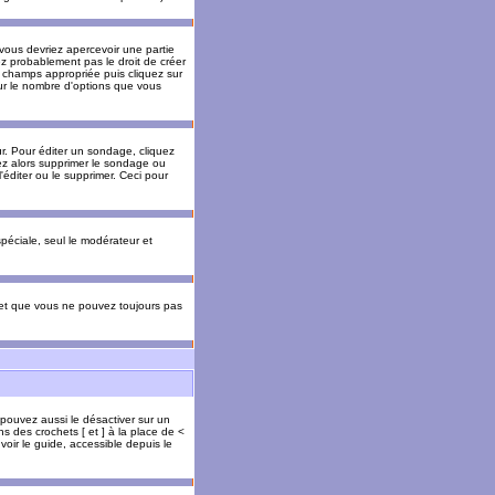
 vous devriez apercevoir une partie
ez probablement pas le droit de créer
 champs appropriée puis cliquez sur
our le nombre d'options que vous
. Pour éditer un sondage, cliquez
vez alors supprimer le sondage ou
'éditer ou le supprimer. Ceci pour
 spéciale, seul le modérateur et
s et que vous ne pouvez toujours pas
 pouvez aussi le désactiver sur un
s des crochets [ et ] à la place de <
voir le guide, accessible depuis le