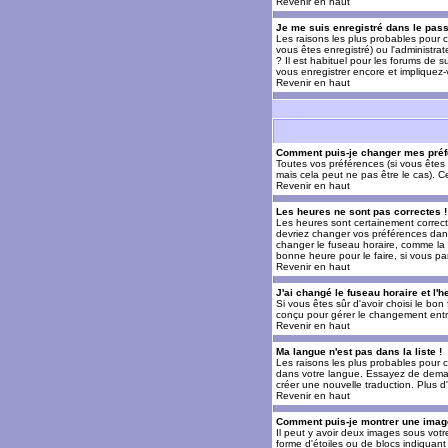
Revenir en haut
Je me suis enregistré dans le pas
Les raisons les plus probables pour c
vous êtes enregistré) ou l'administra
? Il est habituel pour les forums de 
vous enregistrer encore et impliquez
Revenir en haut
Comment puis-je changer mes préf
Toutes vos préférences (si vous êtes 
mais cela peut ne pas être le cas). 
Revenir en haut
Les heures ne sont pas correctes !
Les heures sont certainement correcte
devriez changer vos préférences dans 
changer le fuseau horaire, comme la p
bonne heure pour le faire, si vous pa
Revenir en haut
J'ai changé le fuseau horaire et l'h
Si vous êtes sûr d'avoir choisi le bon
conçu pour gérer le changement entre l
Revenir en haut
Ma langue n'est pas dans la liste !
Les raisons les plus probables pour c
dans votre langue. Essayez de demande
créer une nouvelle traduction. Plus d
Revenir en haut
Comment puis-je montrer une image
Il peut y avoir deux images sous votr
forme d'étoiles ou de blocs indiquan