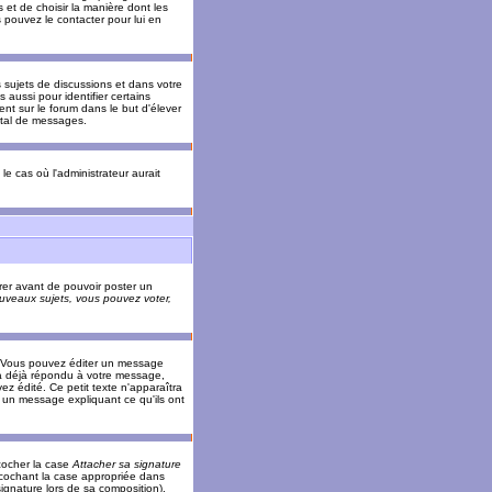
 et de choisir la manière dont les
s pouvez le contacter pour lui en
s sujets de discussions et dans votre
 aussi pour identifier certains
ent sur le forum dans le but d'élever
otal de messages.
le cas où l'administrateur aurait
trer avant de pouvoir poster un
veaux sujets, vous pouvez voter,
. Vous pouvez éditer un message
 déjà répondu à votre message,
z édité. Ce petit texte n'apparaîtra
r un message expliquant ce qu'ils ont
cocher la case
Attacher sa signature
 cochant la case appropriée dans
ignature lors de sa composition).