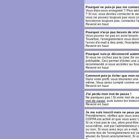
Pourquoi ne puis-je pas me connec
Vous êtes-vous enregistré ? Plus sér
? Si oui, vous devriez contacter le w
vous ne pouvez toujours pas vous conn
fonctionne toujours pas, contactez l'a
Revenir en haut
Pourquoi n'ai-je pas besoin de m'en
Vous pouvez ne pas en avoir besoin, 
Toutefois, l'enregistrement vous donn
l'envoi d'e-mail à des amis, l'inscrip
Revenir en haut
Pourquoi suis-je déconnecté auto
Si vous ne cochez pas la case
Se co
préétablie. Ceci permet d'éviter une 
recommandé si vous accédez au forum e
Revenir en haut
Comment puis-je éviter que mon nom 
Dans votre profil, vous trouverez un
même. Vous serez compté comme un uti
Revenir en haut
J'ai perdu mon mot de passe !
Ne paniquez pas ! Si votre mot de pass
mot de passe
, puis suivez les instr
Revenir en haut
Je me suis inscrit mais ne peux p
Premièrement, vérifiez que vous avez e
COPPA est activé et que vous avez cl
Si ce n'est pas le cas, alors peut-êt
vous-même, soit par l'administrateur
ou non. Si vous avez reçu un e-mail, s
fournie lors de l'enregistrement est va
abuser du forum anonymement. Si vous