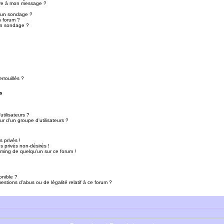
ure à mon message ?
r un sondage ?
n forum ?
un sondage ?
rrouillés ?
s
tilisateurs ?
r d'un groupe d'utilisateurs ?
 privés !
 privés non-désirés !
mming de quelqu'un sur ce forum !
onible ?
estions d'abus ou de légalité relatif à ce forum ?