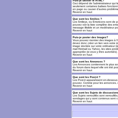
Puis-je utiliser le HTML?
Ceci dépend de l'administrateur qui l
seulement certaines balises fonctio
en page ou causer d'autres problèmes
Revenir en haut
Que sont les Smilies ?
Les Smileys, ou Emoticons sont de petit
pouvez voir la liste complète des emo
message illisible et un modérateur po
Revenir en haut
Puis-je poster des Images?
Vous pouvez montrer des images à l'i
devez donc créer un lien vers votre 
image stockée sur votre ordinateur (à
mail Hotmail ou Yahoo, les sites prot
appropriée (si vous y êtes autorisés).
Revenir en haut
Que sont les Annonces ?
Les Annonces contiennent le plus so
du forum dans lequel elle ont été po
Revenir en haut
Que sont les Post-it ?
Les Post-it apparaîssent en-dessous 
pouvez. Comme pour les annonces, c'e
Revenir en haut
Que sont les Sujets de discussions
Les Sujets verrouillés sont verrouillé
sondages qui y sont contenus sont ce
Revenir en haut