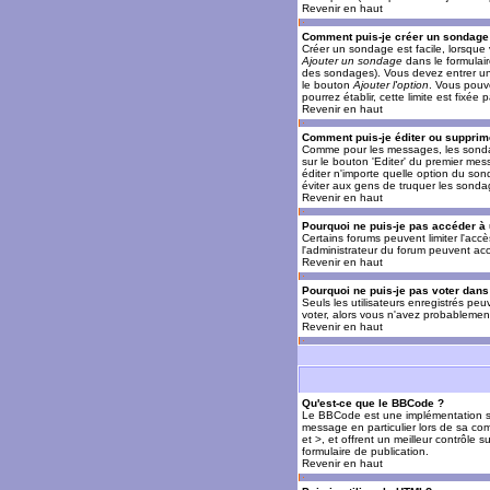
Revenir en haut
Comment puis-je créer un sondage
Créer un sondage est facile, lorsque 
Ajouter un sondage
dans le formulai
des sondages). Vous devez entrer un 
le bouton
Ajouter l'option
. Vous pouve
pourrez établir, cette limite est fixée 
Revenir en haut
Comment puis-je éditer ou supprim
Comme pour les messages, les sondag
sur le bouton 'Editer' du premier mes
éditer n'importe quelle option du son
éviter aux gens de truquer les sonda
Revenir en haut
Pourquoi ne puis-je pas accéder à
Certains forums peuvent limiter l'accè
l'administrateur du forum peuvent acc
Revenir en haut
Pourquoi ne puis-je pas voter dan
Seuls les utilisateurs enregistrés pe
voter, alors vous n'avez probablement
Revenir en haut
Qu'est-ce que le BBCode ?
Le BBCode est une implémentation spé
message en particulier lors de sa com
et >, et offrent un meilleur contrôle 
formulaire de publication.
Revenir en haut