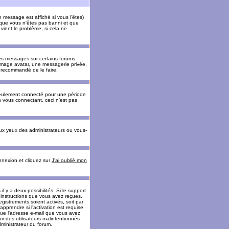
message est affiché si vous l'êtes)
t que vous n'êtes pas banni et que
vient le problème, si cela ne
es messages sur certains forums.
 image avatar, une messagerie privée,
nc recommandé de le faire.
eulement connecté pour une période
n vous connectant, ceci n'est pas
ux yeux des administrateurs ou vous-
onnexion et cliquez sur
J'ai oublié mon
l y a deux possibilités. Si le support
 instructions que vous avez reçues.
gistrements soient activés, soit par
prendre si l'activation est requise
 que l'adresse e-mail que vous avez
oir des utilisateurs malintentionnés
ministrateur du forum.