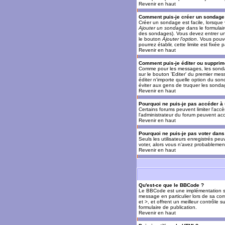
Revenir en haut
Comment puis-je créer un sondage
Créer un sondage est facile, lorsque 
Ajouter un sondage
dans le formulai
des sondages). Vous devez entrer un 
le bouton
Ajouter l'option
. Vous pouve
pourrez établir, cette limite est fixée 
Revenir en haut
Comment puis-je éditer ou supprim
Comme pour les messages, les sondag
sur le bouton 'Editer' du premier mes
éditer n'importe quelle option du son
éviter aux gens de truquer les sonda
Revenir en haut
Pourquoi ne puis-je pas accéder à
Certains forums peuvent limiter l'accè
l'administrateur du forum peuvent acc
Revenir en haut
Pourquoi ne puis-je pas voter dan
Seuls les utilisateurs enregistrés pe
voter, alors vous n'avez probablement
Revenir en haut
Qu'est-ce que le BBCode ?
Le BBCode est une implémentation spé
message en particulier lors de sa com
et >, et offrent un meilleur contrôle 
formulaire de publication.
Revenir en haut