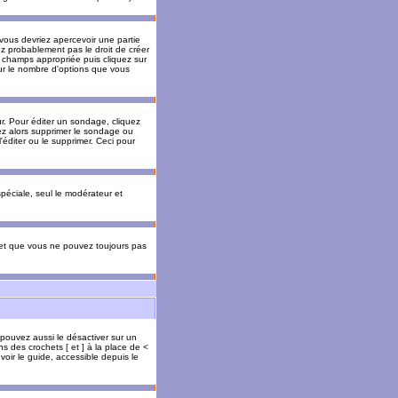
 vous devriez apercevoir une partie
ez probablement pas le droit de créer
 champs appropriée puis cliquez sur
our le nombre d'options que vous
. Pour éditer un sondage, cliquez
vez alors supprimer le sondage ou
'éditer ou le supprimer. Ceci pour
 spéciale, seul le modérateur et
s et que vous ne pouvez toujours pas
 pouvez aussi le désactiver sur un
s des crochets [ et ] à la place de <
voir le guide, accessible depuis le