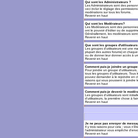
Qui sont les Administrateurs ?
Les Administrateurs sont des personn
ceci inclut le réglage des permissions
modérations sur tous les forums.
Revenir en haut
Qui sont les Modérateurs?
Les Modérateurs sont des personnes (
ont le pouvoir d'éditer ou de supprime
Générallement, les modérateurs sont 
Revenir en haut
Que sont les groupes d'utilisateurs
Les groupes d'utilisateurs est une man
plupart des autres forums) et chaque 
ou de donner leur donner accès à un 
Revenir en haut
Comment puis-je joindre un groupe 
Pour joindre un groupe d'utilisateurs, 
tous les groupes d'utilisateurs. Tous
pouvez demander à le rejoindre en cl
raisons qui vous poussent à joindre 
Revenir en haut
Comment puis-je devenir le modérat
Les groupes d'utilisateurs sont initia
d'utilisateurs, la première chose à fa
Revenir en haut
Je ne peux pas envoyer de messag
Il y trois raisons pour cela : vous n'
l'administrateur vous empêche d'envo
Revenir en haut