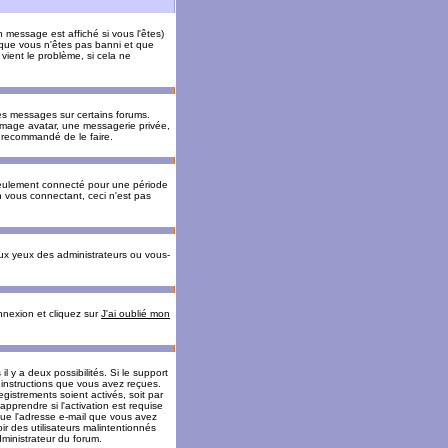
message est affiché si vous l'êtes)
t que vous n'êtes pas banni et que
vient le problème, si cela ne
es messages sur certains forums.
 image avatar, une messagerie privée,
nc recommandé de le faire.
eulement connecté pour une période
n vous connectant, ceci n'est pas
ux yeux des administrateurs ou vous-
onnexion et cliquez sur
J'ai oublié mon
l y a deux possibilités. Si le support
 instructions que vous avez reçues.
gistrements soient activés, soit par
prendre si l'activation est requise
 que l'adresse e-mail que vous avez
oir des utilisateurs malintentionnés
ministrateur du forum.