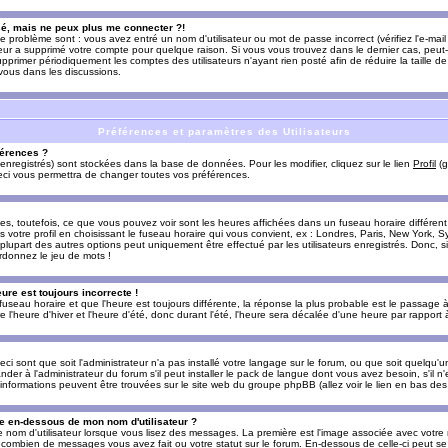
sé, mais ne peux plus me connecter ?!
e problème sont : vous avez entré un nom d'utilisateur ou mot de passe incorrect (vérifiez l'e-ma
teur a supprimé votre compte pour quelque raison. Si vous vous trouvez dans le dernier cas, peut-
supprimer périodiquement les comptes des utilisateurs n'ayant rien posté afin de réduire la taille
-vous dans les discussions.
Préférences et paramètres des Utilisateurs
érences ?
enregistrés) sont stockées dans la base de données. Pour les modifier, cliquez sur le lien
Profil
(g
Ceci vous permettra de changer toutes vos préférences.
s, toutefois, ce que vous pouvez voir sont les heures affichées dans un fuseau horaire différent d
votre profil en choisissant le fuseau horaire qui vous convient, ex : Londres, Paris, New York, Sy
lupart des autres options peut uniquement être effectué par les utilisateurs enregistrés. Donc, si 
rdonnez le jeu de mots !
eure est toujours incorrecte !
 fuseau horaire et que l'heure est toujours différente, la réponse la plus probable est le passage à
'heure d'hiver et l'heure d'été, donc durant l'été, l'heure sera décalée d'une heure par rapport à 
eci sont que soit l'administrateur n'a pas installé votre langage sur le forum, ou que soit quelqu'
r à l'administrateur du forum s'il peut installer le pack de langue dont vous avez besoin, s'il n'
'informations peuvent être trouvées sur le site web du groupe phpBB (allez voir le lien en bas de
 en-dessous de mon nom d'utilisateur ?
e nom d'utilisateur lorsque vous lisez des messages. La première est l'image associée avec votre
t combien de messages vous avez fait ou votre statut sur le forum. En-dessous de celle-ci peut s