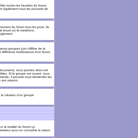
ler toutes les facettes du forum,
 ont également tous les pouvoirs de
ement du forum tous les jours. Ils
 le forum où ils modèrent.
èglement.
ieurs groupes (ceci diffère de la
t différents modérateurs d'un forum,
ocument), vous pourrez alors voir
sibles. Si le groupe est ouvert, vous
mande, il pourrait vous demander les
 ses raisons.
r la création d'un groupe
ur la totalité du forum ou
trateur pour en connaître la raison.