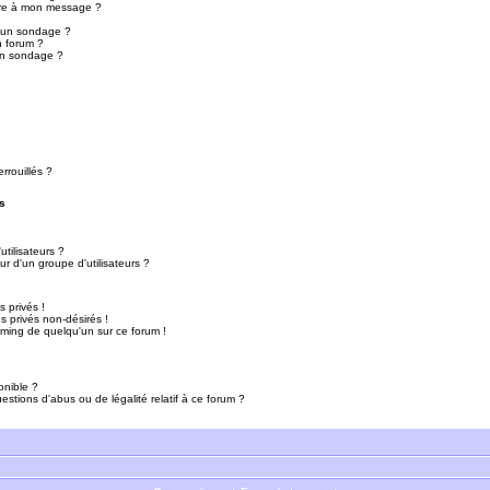
ure à mon message ?
r un sondage ?
n forum ?
un sondage ?
rrouillés ?
s
tilisateurs ?
r d'un groupe d'utilisateurs ?
 privés !
 privés non-désirés !
mming de quelqu'un sur ce forum !
onible ?
estions d'abus ou de légalité relatif à ce forum ?