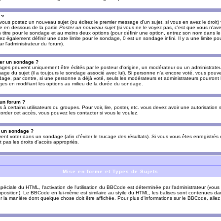
 ?
vous postez un nouveau sujet (ou éditez le premier message d'un sujet, si vous en avez le droit)
re en dessous de la partie
Poster un nouveau sujet
(si vous ne le voyez pas, c'est que vous n'av
titre pour le sondage et au moins deux options (pour définir une option, entrez son nom dans le
z également définir une date limite pour le sondage, 0 est un sondage infini. Il y a une limite p
par l'administrateur du forum).
er un sondage ?
es peuvent uniquement être édités par le posteur d'origine, un modérateur ou un administrateur
sage du sujet (il a toujours le sondage associé avec lui). Si personne n'a encore voté, vous pou
dage, par contre, si une personne a déjà voté, seuls les modérateurs et administrateurs pourront l
ges en modifiant les options au milieu de la durée du sondage.
 un forum ?
s à certains utilisateurs ou groupes. Pour voir, lire, poster, etc. vous devez avoir une autorisation
order cet accès, vous pouvez les contacter si vous le voulez.
s un sondage ?
uvent voter dans un sondage (afin d'éviter le trucage des résultats). Si vous vous êtes enregistré
 pas les droits d'accès appropriés.
Mise en forme et Types de Sujets
ciale du HTML, l'activation de l'utilisation du BBCode est déterminée par l'administrateur (vous
position). Le BBCode en lui-même est similaire au styile du HTML, les balises sont contenues dan
sur la manière dont quelque chose doit être affichée. Pour plus d'informations sur le BBCode, allez 