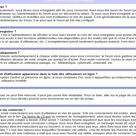
Connexion et Enregistrement
ter ?
ieusement, vous devez vous enregistrer afin de vous connecter. Avez-vous été banni du forum (un 
ebmestre ou l'administrateur du forum pour en découvrir la raison. Si vous vous êtes enregistré e
ecter, vérifiez et revérifiez vos nom d'utilisateur et mot de passe. C'est généralement de là que 
dministrateur du forum, il se peut que le forum ait été mal configuré.
registrer ?
c'est à l'administrateur de décider si vous avez besoin ou non de vous enregistrer pour poster d
era accès à des fonctions additionnelles non-disponibles pour les invités tels que le choix d'une
tion à un groupe d'utilisateurs, etc. L'enregistrement prend seulement quelques instants, il est do
matiquement ?
nnecter automatiquement à chaque visite
lorsque vous vous connectez, le forum vous gardera s
utilisation abusive de votre compte par quelqu'un d'autre. Pour rester connecté, cochez la case e
n utilisant un ordinateur partagé, ex : bibliothèque, cybercafé, université, etc.
d'utilisateur apparaisse dans la liste des utilisateurs en ligne ?
e option
Cacher sa présence en ligne
, si vous choisissez
Oui
, vous n'apparaîtrez qu'uniquement a
lisateur invisible.
e ne peut être retrouvé, il peut par contre être réinitialisé. Pour ce faire, aller sur la page de c
uctions et vous devriez pouvoir vous reconnecter en un rien de temps.
as me connecter !
ntré correctement vos nom d'utilisateur et mot de passe. S'ils ont correctement été entrés, alors i
iqué sur le lien
J'ai moins de 13 ans
au moment de l'enregistrement, alors vous devrez suivre les
re que votre compte a besoin d'être activé ? Certains forums requièrent que tous les nouveaux enre
 avant de pouvoir vous connecter. Lorsque vous vous êtes enregistré, un message aurait dû vous ap
uivez alors les instructions qui s'y trouvent, si vous ne l'avez pas reçu, alors êtes-vous bien sûr
lide ? L'une des raisons pour lesquelles l'activation est utilisée, c'est de réduire les chances de v
 êtes sûr que l'adresse e-mail que vous avez fournie est valide, essayez alors de contacter l'ad