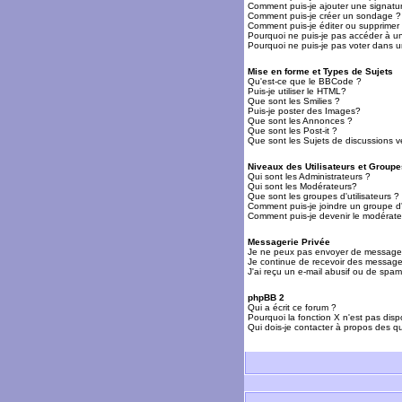
Comment puis-je ajouter une signat
Comment puis-je créer un sondage ?
Comment puis-je éditer ou supprime
Pourquoi ne puis-je pas accéder à u
Pourquoi ne puis-je pas voter dans 
Mise en forme et Types de Sujets
Qu'est-ce que le BBCode ?
Puis-je utiliser le HTML?
Que sont les Smilies ?
Puis-je poster des Images?
Que sont les Annonces ?
Que sont les Post-it ?
Que sont les Sujets de discussions ve
Niveaux des Utilisateurs et Groupe
Qui sont les Administrateurs ?
Qui sont les Modérateurs?
Que sont les groupes d'utilisateurs ?
Comment puis-je joindre un groupe d'u
Comment puis-je devenir le modérateu
Messagerie Privée
Je ne peux pas envoyer de messages
Je continue de recevoir des messages
J'ai reçu un e-mail abusif ou de spa
phpBB 2
Qui a écrit ce forum ?
Pourquoi la fonction X n'est pas disp
Qui dois-je contacter à propos des qu