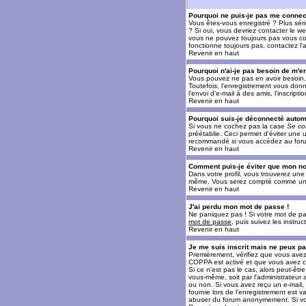
Pourquoi ne puis-je pas me connec
Vous êtes-vous enregistré ? Plus sér
? Si oui, vous devriez contacter le w
vous ne pouvez toujours pas vous conn
fonctionne toujours pas, contactez l'a
Revenir en haut
Pourquoi n'ai-je pas besoin de m'en
Vous pouvez ne pas en avoir besoin, 
Toutefois, l'enregistrement vous donn
l'envoi d'e-mail à des amis, l'inscrip
Revenir en haut
Pourquoi suis-je déconnecté auto
Si vous ne cochez pas la case
Se co
préétablie. Ceci permet d'éviter une 
recommandé si vous accédez au forum e
Revenir en haut
Comment puis-je éviter que mon nom 
Dans votre profil, vous trouverez un
même. Vous serez compté comme un uti
Revenir en haut
J'ai perdu mon mot de passe !
Ne paniquez pas ! Si votre mot de pass
mot de passe
, puis suivez les instr
Revenir en haut
Je me suis inscrit mais ne peux p
Premièrement, vérifiez que vous avez e
COPPA est activé et que vous avez cl
Si ce n'est pas le cas, alors peut-êt
vous-même, soit par l'administrateur
ou non. Si vous avez reçu un e-mail, s
fournie lors de l'enregistrement est va
abuser du forum anonymement. Si vous