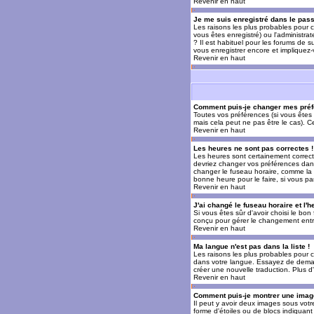
Revenir en haut
Je me suis enregistré dans le pas
Les raisons les plus probables pour c
vous êtes enregistré) ou l'administra
? Il est habituel pour les forums de 
vous enregistrer encore et impliquez
Revenir en haut
Comment puis-je changer mes préf
Toutes vos préférences (si vous êtes 
mais cela peut ne pas être le cas). 
Revenir en haut
Les heures ne sont pas correctes !
Les heures sont certainement correcte
devriez changer vos préférences dans 
changer le fuseau horaire, comme la p
bonne heure pour le faire, si vous pa
Revenir en haut
J'ai changé le fuseau horaire et l'h
Si vous êtes sûr d'avoir choisi le bon
conçu pour gérer le changement entre l
Revenir en haut
Ma langue n'est pas dans la liste !
Les raisons les plus probables pour c
dans votre langue. Essayez de demande
créer une nouvelle traduction. Plus d
Revenir en haut
Comment puis-je montrer une image
Il peut y avoir deux images sous votr
forme d'étoiles ou de blocs indiquan