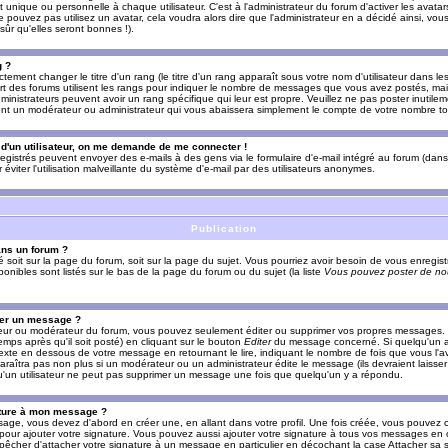
nique ou personnelle à chaque utilisateur. C'est à l'administrateur du forum d'activer les avatars
e pouvez pas utilisez un avatar, cela voudra alors dire que l'administrateur en a décidé ainsi, vou
ûr qu'elles seront bonnes !).
g ?
ement changer le titre d'un rang (le titre d'un rang apparaît sous votre nom d'utilisateur dans le
upart des forums utilisent les rangs pour indiquer le nombre de messages que vous avez postés, mais
dministrateurs peuvent avoir un rang spécifique qui leur est propre. Veuillez ne pas poster inutilem
nt un modérateur ou administrateur qui vous abaissera simplement le compte de votre nombre t
l d'un utilisateur, on me demande de me connecter !
registrés peuvent envoyer des e-mails à des gens via le formulaire d'e-mail intégré au forum (dans 
r éviter l'utilisation malveillante du système d'e-mail par des utilisateurs anonymes.
Publication
ans un forum ?
ié soit sur la page du forum, soit sur la page du sujet. Vous pourriez avoir besoin de vous enregis
onibles sont listés sur le bas de la page du forum ou du sujet (la liste
Vous pouvez poster de nou
mer un message ?
teur ou modérateur du forum, vous pouvez seulement éditer ou supprimer vos propres messages
emps après qu'il soit posté) en cliquant sur le bouton
Editer
du message concerné. Si quelqu'un a
xte en dessous de votre message en retournant le lire, indiquant le nombre de fois que vous l'ave
araîtra pas non plus si un modérateur ou un administrateur édite le message (ils devraient laisse
 qu'un utilisateur ne peut pas supprimer un message une fois que quelqu'un y a répondu.
ature à mon message ?
age, vous devez d'abord en créer une, en allant dans votre profil. Une fois créée, vous pouvez 
pour ajouter votre signature. Vous pouvez aussi ajouter votre signature à tous vos messages en
mpêcher d'attacher votre signature à un message en particulier en décochant la case Attacher sa s