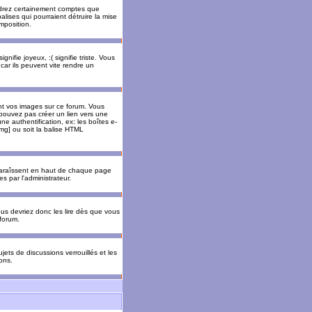
rendrez certainement comptes que
alises qui pourraient détruire la mise
mposition.
nifie joyeux, :( signifie triste. Vous
car ils peuvent vite rendre un
nt vos images sur ce forum. Vous
pouvez pas créer un lien vers une
e authentification, ex: les boîtes e-
img] ou soit la balise HTML
pparaîssent en haut de chaque page
 par l'administrateur.
us devriez donc les lire dès que vous
forum.
jets de discussions verrouillés et les
ons.