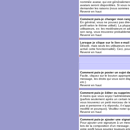
nommée avatar, qui est généralement u
avatars seront disponibles. Si vous n
demander les raisons (nous sommes s
Revenir en haut
Comment puis-je changer mon ran
En général, vous ne pouvez pas direct
profil selon le thème utilisé). La pl
utilisateurs, ex: les modérateurs et a
son rang, vous trouverez probableme
Revenir en haut
Lorsque je clique sur le lien e-mai
Désolé, mais seuls les utilisateurs en
activé cette fonctionnalité). Ceci, pou
Revenir en haut
Comment puis-je poster un sujet d
Facile, cliquez sur le bouton appropr
message, les droits qui vous sont disp
etc.
)
Revenir en haut
Comment puis-je éditer ou suppri
A moins que vous soyez l'administra
(parfois seulement après un certain t
vous trouverez un petit morceau de te
pas si personne n'a répondu, il n'app
modifié et pourquoi). Veuillez noter
Revenir en haut
Comment puis-je ajouter une sign
Pour ajouter une signature à un mess
lors de la composition d'un message 
votre profil (vous pourrez toujours e