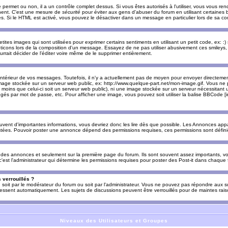
e permet ou non, il a un contrôle complet dessus. Si vous êtes autorisés à l'utiliser, vous vous 
nnent. C'est une mesure de
sécurité
pour éviter aux gens d'abuser du forum en utilisant certaines b
. Si le HTML est activé, vous pouvez le désactiver dans un message en particulier lors de sa co
es images qui sont utilisées pour exprimer certains sentiments en utilisant un petit code, ex: :) sig
ticons lors de la composition d'un message. Essayez de ne pas utiliser abusivement ces smileys, 
urrait décider de l'éditer voire même de le supprimer entièrement.
ntérieur de vos messages. Toutefois, il n'y a actuellement pas de moyen pour envoyer directeme
image stockée sur un serveur web public, ex: http://www.quelque-part.net/mon-image.gif. Vous ne 
 moins que celui-ci soit un serveur web public), ni une image stockée sur un serveur nécessitant un
égés par mot de passe, etc. Pour afficher une image, vous pouvez soit utiliser la balise BBCode [
uvent d'importantes informations, vous devriez donc les lire dès que possible. Les Annonces a
stées. Pouvoir poster une annonce dépend des permissions requises, ces permissions sont définies
des annonces et seulement sur la première page du forum. Ils sont souvent assez importants, vo
st l'administrateur qui détermine les permissions requises pour poster des Post-it dans chaque 
 verrouillés ?
s, soit par le modérateur du forum ou soit par l'administrateur. Vous ne pouvez pas répondre aux su
ssent automatiquement. Les sujets de discussions peuvent être verrouillés pour de maintes rais
Niveaux des Utilisateurs et Groupes