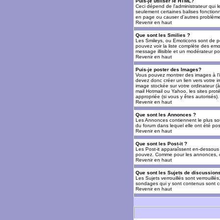
Puis-je utiliser le HTML?
Ceci dépend de l'administrateur qui l
seulement certaines balises fonctio
en page ou causer d'autres problèmes
Revenir en haut
Que sont les Smilies ?
Les Smileys, ou Emoticons sont de petit
pouvez voir la liste complète des emo
message illisible et un modérateur po
Revenir en haut
Puis-je poster des Images?
Vous pouvez montrer des images à l'i
devez donc créer un lien vers votre 
image stockée sur votre ordinateur (à
mail Hotmail ou Yahoo, les sites prot
appropriée (si vous y êtes autorisés).
Revenir en haut
Que sont les Annonces ?
Les Annonces contiennent le plus so
du forum dans lequel elle ont été po
Revenir en haut
Que sont les Post-it ?
Les Post-it apparaîssent en-dessous 
pouvez. Comme pour les annonces, c'e
Revenir en haut
Que sont les Sujets de discussions
Les Sujets verrouillés sont verrouillé
sondages qui y sont contenus sont ce
Revenir en haut