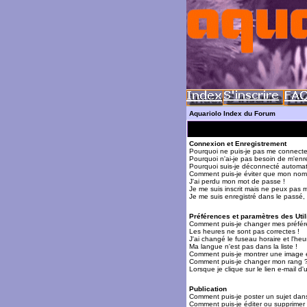
Aquariolo Index du Forum
Connexion et Enregistrement
Pourquoi ne puis-je pas me connecte
Pourquoi n'ai-je pas besoin de m'enre
Pourquoi suis-je déconnecté automa
Comment puis-je éviter que mon nom d'
J'ai perdu mon mot de passe !
Je me suis inscrit mais ne peux pas 
Je me suis enregistré dans le passé,
Préférences et paramètres des Util
Comment puis-je changer mes préfér
Les heures ne sont pas correctes !
J'ai changé le fuseau horaire et l'heur
Ma langue n'est pas dans la liste !
Comment puis-je montrer une image 
Comment puis-je changer mon rang 
Lorsque je clique sur le lien e-mail 
Publication
Comment puis-je poster un sujet dan
Comment puis-je éditer ou supprime