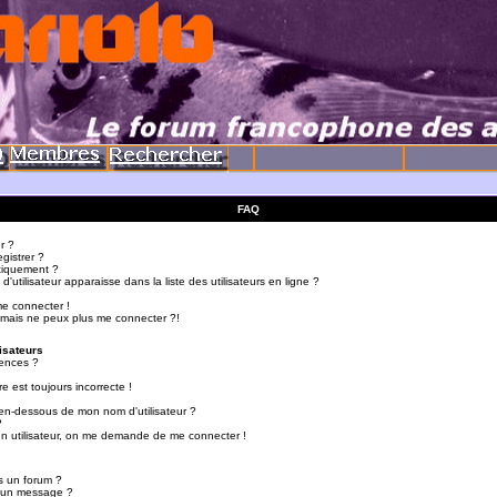
FAQ
r ?
gistrer ?
tiquement ?
utilisateur apparaisse dans la liste des utilisateurs en ligne ?
me connecter !
 mais ne peux plus me connecter ?!
isateurs
ences ?
e est toujours incorrecte !
en-dessous de mon nom d'utilisateur ?
?
d'un utilisateur, on me demande de me connecter !
s un forum ?
r un message ?