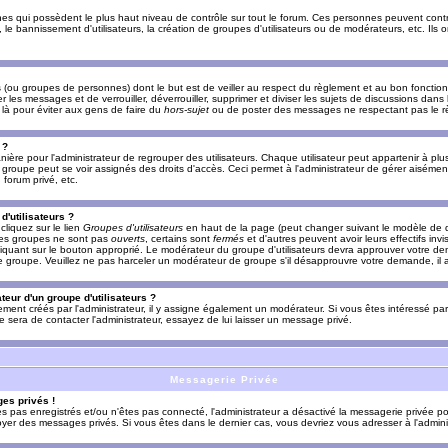
es qui possèdent le plus haut niveau de contrôle sur tout le forum. Ces personnes peuvent contrô
, le bannissement d'utilisateurs, la création de groupes d'utilisateurs ou de modérateurs, etc. Ils
ou groupes de personnes) dont le but est de veiller au respect du règlement et au bon fonctionn
r les messages et de verrouiller, déverrouiller, supprimer et diviser les sujets de discussions dans
là pour éviter aux gens de faire du
hors-sujet
ou de poster des messages ne respectant pas le r
 ?
ière pour l'administrateur de regrouper des utilisateurs. Chaque utilisateur peut appartenir à plus
groupe peut se voir assignés des droits d'accès. Ceci permet à l'administrateur de gérer aisémen
forum privé, etc.
d'utilisateurs ?
cliquez sur le lien
Groupes d'utilisateurs
en haut de la page (peut changer suivant le modèle de d
 les groupes ne sont pas
ouverts
, certains sont
fermés
et d'autres peuvent avoir leurs effectifs invi
iquant sur le bouton approprié. Le modérateur du groupe d'utilisateurs devra approuver votre de
le groupe. Veuillez ne pas harceler un modérateur de groupe s'il désapprouvre votre demande, il a
eur d'un groupe d'utilisateurs ?
llement créés par l'administrateur, il y assigne également un modérateur. Si vous êtes intéressé pa
ire sera de contacter l'administrateur, essayez de lui laisser un message privé.
Messagerie Privée
es privés !
êtes pas enregistrés et/ou n'êtes pas connecté, l'administrateur a désactivé la messagerie privée po
yer des messages privés. Si vous êtes dans le dernier cas, vous devriez vous adresser à l'adminis