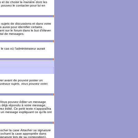
 et de choisir la manière dont les
s pouvez le contacter pour lui en
s sujets de discussions et dans votre
 aussi pour identifier certains
ent sur le forum dans le but d'élever
otal de messages.
le cas où l'administrateur aurait
trer avant de pouvoir poster un
veaux sujets, vous pouvez voter,
. Vous pouvez éditer un message
 déjà répondu à votre message,
z édité. Ce petit texte n'apparaîtra
r un message expliquant ce qu'ils ont
cocher la case
Attacher sa signature
 cochant la case appropriée dans
ignature lors de sa composition).