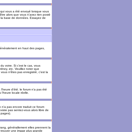
il qui vous a été envoyé lorsque vous
être alors que vous n'avez rien posté
 de la base de données. Essayez de
énéralement en haut des pages,
u votre. Si c'est le cas, vous
dney, etc. Veuillez noter que
vous n'êtes pas enregistré, c'est la
 l'heure d'été. le forum n'a pas été
l'heure locale réelle.
un n'a pas encore traduit ce forum
existe pas sentez-vous alors libre de
s pages).
 rang, générallement elles prennent la
e trouver une image plus grande