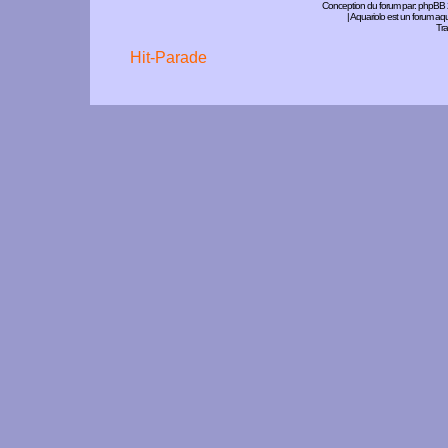
Conception du forum par:
phpBB
| Aquariolo est un forum a
Tra