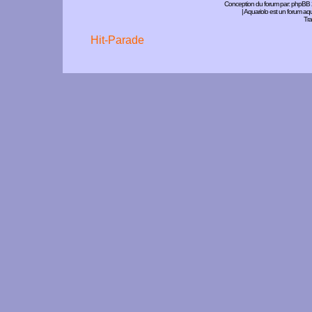
Conception du forum par:
phpBB
| Aquariolo est un forum a
Tra