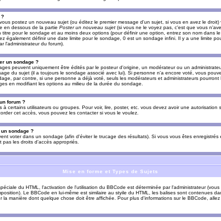
 ?
vous postez un nouveau sujet (ou éditez le premier message d'un sujet, si vous en avez le droit)
re en dessous de la partie
Poster un nouveau sujet
(si vous ne le voyez pas, c'est que vous n'av
titre pour le sondage et au moins deux options (pour définir une option, entrez son nom dans le
z également définir une date limite pour le sondage, 0 est un sondage infini. Il y a une limite p
par l'administrateur du forum).
er un sondage ?
es peuvent uniquement être édités par le posteur d'origine, un modérateur ou un administrateur
sage du sujet (il a toujours le sondage associé avec lui). Si personne n'a encore voté, vous pou
dage, par contre, si une personne a déjà voté, seuls les modérateurs et administrateurs pourront l
ges en modifiant les options au milieu de la durée du sondage.
 un forum ?
s à certains utilisateurs ou groupes. Pour voir, lire, poster, etc. vous devez avoir une autorisation
order cet accès, vous pouvez les contacter si vous le voulez.
s un sondage ?
uvent voter dans un sondage (afin d'éviter le trucage des résultats). Si vous vous êtes enregistré
 pas les droits d'accès appropriés.
Mise en forme et Types de Sujets
ciale du HTML, l'activation de l'utilisation du BBCode est déterminée par l'administrateur (vous
position). Le BBCode en lui-même est similaire au styile du HTML, les balises sont contenues dan
sur la manière dont quelque chose doit être affichée. Pour plus d'informations sur le BBCode, allez 