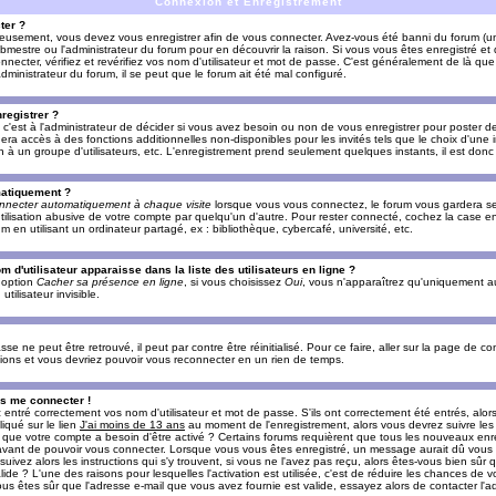
Connexion et Enregistrement
ter ?
ieusement, vous devez vous enregistrer afin de vous connecter. Avez-vous été banni du forum (un 
ebmestre ou l'administrateur du forum pour en découvrir la raison. Si vous vous êtes enregistré e
ecter, vérifiez et revérifiez vos nom d'utilisateur et mot de passe. C'est généralement de là que 
dministrateur du forum, il se peut que le forum ait été mal configuré.
registrer ?
c'est à l'administrateur de décider si vous avez besoin ou non de vous enregistrer pour poster d
era accès à des fonctions additionnelles non-disponibles pour les invités tels que le choix d'une
tion à un groupe d'utilisateurs, etc. L'enregistrement prend seulement quelques instants, il est do
matiquement ?
nnecter automatiquement à chaque visite
lorsque vous vous connectez, le forum vous gardera s
utilisation abusive de votre compte par quelqu'un d'autre. Pour rester connecté, cochez la case e
n utilisant un ordinateur partagé, ex : bibliothèque, cybercafé, université, etc.
d'utilisateur apparaisse dans la liste des utilisateurs en ligne ?
e option
Cacher sa présence en ligne
, si vous choisissez
Oui
, vous n'apparaîtrez qu'uniquement a
lisateur invisible.
e ne peut être retrouvé, il peut par contre être réinitialisé. Pour ce faire, aller sur la page de c
uctions et vous devriez pouvoir vous reconnecter en un rien de temps.
as me connecter !
ntré correctement vos nom d'utilisateur et mot de passe. S'ils ont correctement été entrés, alors i
iqué sur le lien
J'ai moins de 13 ans
au moment de l'enregistrement, alors vous devrez suivre les
re que votre compte a besoin d'être activé ? Certains forums requièrent que tous les nouveaux enre
 avant de pouvoir vous connecter. Lorsque vous vous êtes enregistré, un message aurait dû vous ap
uivez alors les instructions qui s'y trouvent, si vous ne l'avez pas reçu, alors êtes-vous bien sûr
lide ? L'une des raisons pour lesquelles l'activation est utilisée, c'est de réduire les chances de v
 êtes sûr que l'adresse e-mail que vous avez fournie est valide, essayez alors de contacter l'ad