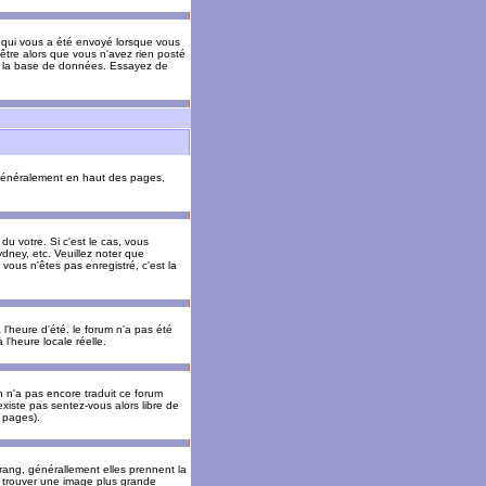
il qui vous a été envoyé lorsque vous
être alors que vous n'avez rien posté
 de la base de données. Essayez de
énéralement en haut des pages,
u votre. Si c'est le cas, vous
dney, etc. Veuillez noter que
vous n'êtes pas enregistré, c'est la
 l'heure d'été. le forum n'a pas été
l'heure locale réelle.
un n'a pas encore traduit ce forum
existe pas sentez-vous alors libre de
s pages).
 rang, générallement elles prennent la
e trouver une image plus grande