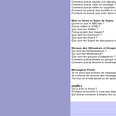
Comment puis-je ajouter une signat
Comment puis-je créer un sondage ?
Comment puis-je éditer ou supprime
Pourquoi ne puis-je pas accéder à u
Pourquoi ne puis-je pas voter dans 
Mise en forme et Types de Sujets
Qu'est-ce que le BBCode ?
Puis-je utiliser le HTML?
Que sont les Smilies ?
Puis-je poster des Images?
Que sont les Annonces ?
Que sont les Post-it ?
Que sont les Sujets de discussions ve
Niveaux des Utilisateurs et Groupe
Qui sont les Administrateurs ?
Qui sont les Modérateurs?
Que sont les groupes d'utilisateurs ?
Comment puis-je joindre un groupe d'u
Comment puis-je devenir le modérateu
Messagerie Privée
Je ne peux pas envoyer de messages
Je continue de recevoir des messages
J'ai reçu un e-mail abusif ou de spa
phpBB 2
Qui a écrit ce forum ?
Pourquoi la fonction X n'est pas disp
Qui dois-je contacter à propos des qu