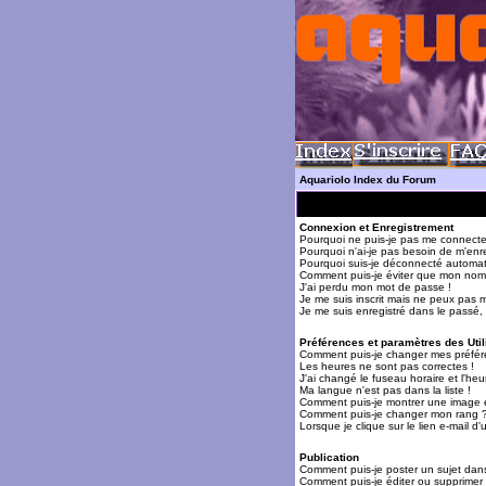
Aquariolo Index du Forum
Connexion et Enregistrement
Pourquoi ne puis-je pas me connecte
Pourquoi n'ai-je pas besoin de m'enre
Pourquoi suis-je déconnecté automa
Comment puis-je éviter que mon nom d'
J'ai perdu mon mot de passe !
Je me suis inscrit mais ne peux pas 
Je me suis enregistré dans le passé,
Préférences et paramètres des Util
Comment puis-je changer mes préfér
Les heures ne sont pas correctes !
J'ai changé le fuseau horaire et l'heur
Ma langue n'est pas dans la liste !
Comment puis-je montrer une image 
Comment puis-je changer mon rang 
Lorsque je clique sur le lien e-mail 
Publication
Comment puis-je poster un sujet dan
Comment puis-je éditer ou supprime