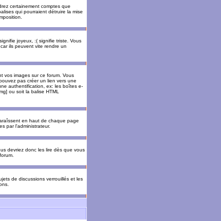
rendrez certainement comptes que
alises qui pourraient détruire la mise
mposition.
nifie joyeux, :( signifie triste. Vous
car ils peuvent vite rendre un
nt vos images sur ce forum. Vous
pouvez pas créer un lien vers une
e authentification, ex: les boîtes e-
img] ou soit la balise HTML
pparaîssent en haut de chaque page
 par l'administrateur.
us devriez donc les lire dès que vous
forum.
jets de discussions verrouillés et les
ons.