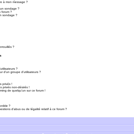
ure à mon message ?
r un sondage ?
n forum ?
un sondage ?
rrouillés ?
s
tilisateurs ?
r d'un groupe d'utilisateurs ?
 privés !
 privés non-désirés !
mming de quelqu'un sur ce forum !
onible ?
estions d'abus ou de légalité relatif à ce forum ?