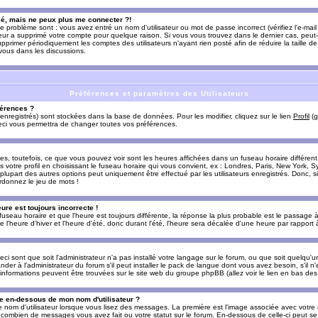
sé, mais ne peux plus me connecter ?!
e problème sont : vous avez entré un nom d'utilisateur ou mot de passe incorrect (vérifiez l'e-ma
teur a supprimé votre compte pour quelque raison. Si vous vous trouvez dans le dernier cas, peut-
supprimer périodiquement les comptes des utilisateurs n'ayant rien posté afin de réduire la taille
-vous dans les discussions.
Préférences et paramètres des Utilisateurs
érences ?
enregistrés) sont stockées dans la base de données. Pour les modifier, cliquez sur le lien
Profil
(g
Ceci vous permettra de changer toutes vos préférences.
s, toutefois, ce que vous pouvez voir sont les heures affichées dans un fuseau horaire différent d
votre profil en choisissant le fuseau horaire qui vous convient, ex : Londres, Paris, New York, Sy
lupart des autres options peut uniquement être effectué par les utilisateurs enregistrés. Donc, si 
rdonnez le jeu de mots !
eure est toujours incorrecte !
 fuseau horaire et que l'heure est toujours différente, la réponse la plus probable est le passage à
'heure d'hiver et l'heure d'été, donc durant l'été, l'heure sera décalée d'une heure par rapport à 
eci sont que soit l'administrateur n'a pas installé votre langage sur le forum, ou que soit quelqu'
r à l'administrateur du forum s'il peut installer le pack de langue dont vous avez besoin, s'il n'
'informations peuvent être trouvées sur le site web du groupe phpBB (allez voir le lien en bas de
 en-dessous de mon nom d'utilisateur ?
e nom d'utilisateur lorsque vous lisez des messages. La première est l'image associée avec votre
t combien de messages vous avez fait ou votre statut sur le forum. En-dessous de celle-ci peut s