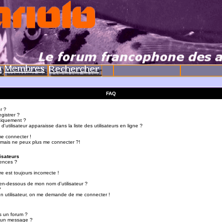
FAQ
r ?
gistrer ?
tiquement ?
utilisateur apparaisse dans la liste des utilisateurs en ligne ?
me connecter !
 mais ne peux plus me connecter ?!
isateurs
ences ?
e est toujours incorrecte !
en-dessous de mon nom d'utilisateur ?
?
d'un utilisateur, on me demande de me connecter !
s un forum ?
r un message ?