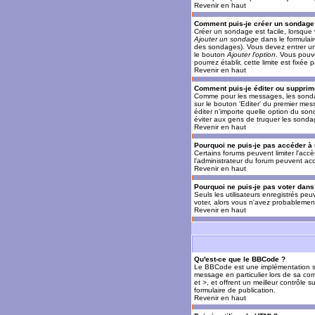
Revenir en haut
Comment puis-je créer un sondage
Créer un sondage est facile, lorsque 
Ajouter un sondage
dans le formulai
des sondages). Vous devez entrer un 
le bouton
Ajouter l'option
. Vous pouve
pourrez établir, cette limite est fixée 
Revenir en haut
Comment puis-je éditer ou supprim
Comme pour les messages, les sondag
sur le bouton 'Editer' du premier mes
éditer n'importe quelle option du son
éviter aux gens de truquer les sonda
Revenir en haut
Pourquoi ne puis-je pas accéder à
Certains forums peuvent limiter l'accè
l'administrateur du forum peuvent acc
Revenir en haut
Pourquoi ne puis-je pas voter dan
Seuls les utilisateurs enregistrés pe
voter, alors vous n'avez probablement
Revenir en haut
Qu'est-ce que le BBCode ?
Le BBCode est une implémentation spé
message en particulier lors de sa com
et >, et offrent un meilleur contrôle 
formulaire de publication.
Revenir en haut