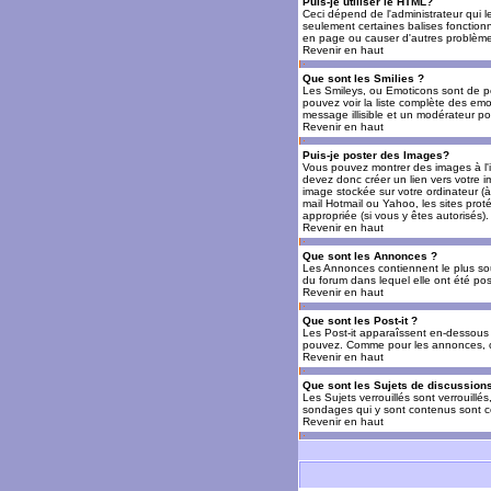
Puis-je utiliser le HTML?
Ceci dépend de l'administrateur qui l
seulement certaines balises fonctio
en page ou causer d'autres problèmes
Revenir en haut
Que sont les Smilies ?
Les Smileys, ou Emoticons sont de petit
pouvez voir la liste complète des emo
message illisible et un modérateur po
Revenir en haut
Puis-je poster des Images?
Vous pouvez montrer des images à l'i
devez donc créer un lien vers votre 
image stockée sur votre ordinateur (à
mail Hotmail ou Yahoo, les sites prot
appropriée (si vous y êtes autorisés).
Revenir en haut
Que sont les Annonces ?
Les Annonces contiennent le plus so
du forum dans lequel elle ont été po
Revenir en haut
Que sont les Post-it ?
Les Post-it apparaîssent en-dessous 
pouvez. Comme pour les annonces, c'e
Revenir en haut
Que sont les Sujets de discussions
Les Sujets verrouillés sont verrouillé
sondages qui y sont contenus sont ce
Revenir en haut