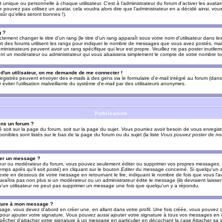
nique ou personnelle à chaque utilisateur. C'est à l'administrateur du forum d'activer les avatars
e pouvez pas utilisez un avatar, cela voudra alors dire que l'administrateur en a décidé ainsi, vou
ûr qu'elles seront bonnes !).
g ?
ement changer le titre d'un rang (le titre d'un rang apparaît sous votre nom d'utilisateur dans le
upart des forums utilisent les rangs pour indiquer le nombre de messages que vous avez postés, mais
dministrateurs peuvent avoir un rang spécifique qui leur est propre. Veuillez ne pas poster inutilem
nt un modérateur ou administrateur qui vous abaissera simplement le compte de votre nombre t
l d'un utilisateur, on me demande de me connecter !
registrés peuvent envoyer des e-mails à des gens via le formulaire d'e-mail intégré au forum (dans 
r éviter l'utilisation malveillante du système d'e-mail par des utilisateurs anonymes.
Publication
ans un forum ?
ié soit sur la page du forum, soit sur la page du sujet. Vous pourriez avoir besoin de vous enregis
onibles sont listés sur le bas de la page du forum ou du sujet (la liste
Vous pouvez poster de nou
mer un message ?
teur ou modérateur du forum, vous pouvez seulement éditer ou supprimer vos propres messages
emps après qu'il soit posté) en cliquant sur le bouton
Editer
du message concerné. Si quelqu'un a
xte en dessous de votre message en retournant le lire, indiquant le nombre de fois que vous l'ave
araîtra pas non plus si un modérateur ou un administrateur édite le message (ils devraient laisse
 qu'un utilisateur ne peut pas supprimer un message une fois que quelqu'un y a répondu.
ature à mon message ?
age, vous devez d'abord en créer une, en allant dans votre profil. Une fois créée, vous pouvez 
pour ajouter votre signature. Vous pouvez aussi ajouter votre signature à tous vos messages en
mpêcher d'attacher votre signature à un message en particulier en décochant la case Attacher sa s