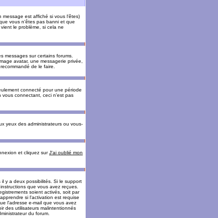
message est affiché si vous l'êtes)
t que vous n'êtes pas banni et que
vient le problème, si cela ne
es messages sur certains forums.
 image avatar, une messagerie privée,
nc recommandé de le faire.
eulement connecté pour une période
n vous connectant, ceci n'est pas
ux yeux des administrateurs ou vous-
onnexion et cliquez sur
J'ai oublié mon
l y a deux possibilités. Si le support
 instructions que vous avez reçues.
gistrements soient activés, soit par
prendre si l'activation est requise
 que l'adresse e-mail que vous avez
oir des utilisateurs malintentionnés
ministrateur du forum.