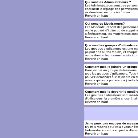
Qui sont les Administrateurs ?
Les Administrateurs sont des personn
ceci inclut le réglage des permissions
modérations sur tous les forums.
Revenir en haut
Qui sont les Modérateurs?
Les Modérateurs sont des personnes (
ont le pouvoir d'éditer ou de supprime
Générallement, les modérateurs sont 
Revenir en haut
Que sont les groupes d'utilisateurs
Les groupes d'utilisateurs est une man
plupart des autres forums) et chaque 
ou de donner leur donner accès à un 
Revenir en haut
Comment puis-je joindre un groupe 
Pour joindre un groupe d'utilisateurs, 
tous les groupes d'utilisateurs. Tous
pouvez demander à le rejoindre en cl
raisons qui vous poussent à joindre 
Revenir en haut
Comment puis-je devenir le modérat
Les groupes d'utilisateurs sont initia
d'utilisateurs, la première chose à fa
Revenir en haut
Je ne peux pas envoyer de messag
Il y trois raisons pour cela : vous n'
l'administrateur vous empêche d'envo
Revenir en haut