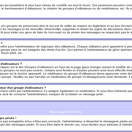
es qui possèdent le plus haut niveau de contrôle sur tout le forum. Ces personnes peuvent contrô
, le bannissement d'utilisateurs, la création de groupes d'utilisateurs ou de modérateurs, etc. Ils
ou groupes de personnes) dont le but est de veiller au respect du règlement et au bon fonctionn
r les messages et de verrouiller, déverrouiller, supprimer et diviser les sujets de discussions dans
là pour éviter aux gens de faire du
hors-sujet
ou de poster des messages ne respectant pas le r
 ?
ière pour l'administrateur de regrouper des utilisateurs. Chaque utilisateur peut appartenir à plus
groupe peut se voir assignés des droits d'accès. Ceci permet à l'administrateur de gérer aisémen
forum privé, etc.
d'utilisateurs ?
cliquez sur le lien
Groupes d'utilisateurs
en haut de la page (peut changer suivant le modèle de d
 les groupes ne sont pas
ouverts
, certains sont
fermés
et d'autres peuvent avoir leurs effectifs invi
iquant sur le bouton approprié. Le modérateur du groupe d'utilisateurs devra approuver votre de
le groupe. Veuillez ne pas harceler un modérateur de groupe s'il désapprouvre votre demande, il a
eur d'un groupe d'utilisateurs ?
llement créés par l'administrateur, il y assigne également un modérateur. Si vous êtes intéressé pa
ire sera de contacter l'administrateur, essayez de lui laisser un message privé.
Messagerie Privée
es privés !
êtes pas enregistrés et/ou n'êtes pas connecté, l'administrateur a désactivé la messagerie privée po
yer des messages privés. Si vous êtes dans le dernier cas, vous devriez vous adresser à l'adminis