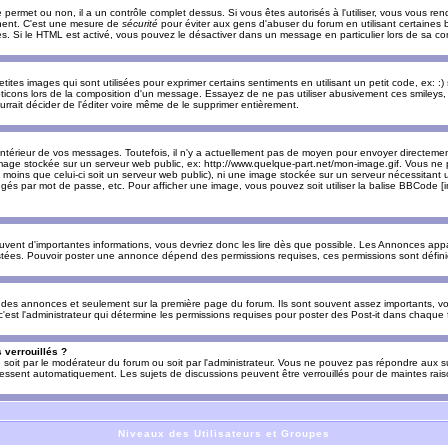
e permet ou non, il a un contrôle complet dessus. Si vous êtes autorisés à l'utiliser, vous vous 
nnent. C'est une mesure de
sécurité
pour éviter aux gens d'abuser du forum en utilisant certaines b
. Si le HTML est activé, vous pouvez le désactiver dans un message en particulier lors de sa co
es images qui sont utilisées pour exprimer certains sentiments en utilisant un petit code, ex: :) sig
ticons lors de la composition d'un message. Essayez de ne pas utiliser abusivement ces smileys, 
urrait décider de l'éditer voire même de le supprimer entièrement.
ntérieur de vos messages. Toutefois, il n'y a actuellement pas de moyen pour envoyer directeme
image stockée sur un serveur web public, ex: http://www.quelque-part.net/mon-image.gif. Vous ne 
 moins que celui-ci soit un serveur web public), ni une image stockée sur un serveur nécessitant un
égés par mot de passe, etc. Pour afficher une image, vous pouvez soit utiliser la balise BBCode [
uvent d'importantes informations, vous devriez donc les lire dès que possible. Les Annonces a
stées. Pouvoir poster une annonce dépend des permissions requises, ces permissions sont définies
des annonces et seulement sur la première page du forum. Ils sont souvent assez importants, vo
st l'administrateur qui détermine les permissions requises pour poster des Post-it dans chaque 
 verrouillés ?
s, soit par le modérateur du forum ou soit par l'administrateur. Vous ne pouvez pas répondre aux su
ssent automatiquement. Les sujets de discussions peuvent être verrouillés pour de maintes rais
Niveaux des Utilisateurs et Groupes