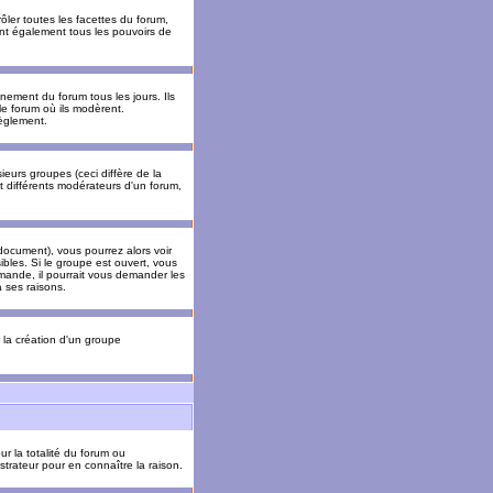
ler toutes les facettes du forum,
 ont également tous les pouvoirs de
ement du forum tous les jours. Ils
 le forum où ils modèrent.
èglement.
ieurs groupes (ceci diffère de la
t différents modérateurs d'un forum,
ocument), vous pourrez alors voir
sibles. Si le groupe est ouvert, vous
mande, il pourrait vous demander les
 ses raisons.
r la création d'un groupe
ur la totalité du forum ou
trateur pour en connaître la raison.