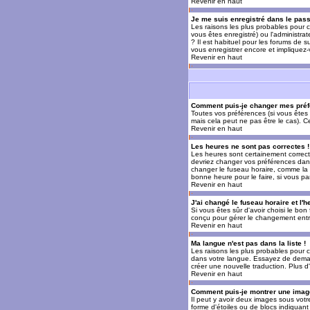
Revenir en haut
Je me suis enregistré dans le pas
Les raisons les plus probables pour c
vous êtes enregistré) ou l'administra
? Il est habituel pour les forums de 
vous enregistrer encore et impliquez
Revenir en haut
Comment puis-je changer mes préf
Toutes vos préférences (si vous êtes 
mais cela peut ne pas être le cas). 
Revenir en haut
Les heures ne sont pas correctes !
Les heures sont certainement correcte
devriez changer vos préférences dans 
changer le fuseau horaire, comme la p
bonne heure pour le faire, si vous pa
Revenir en haut
J'ai changé le fuseau horaire et l'h
Si vous êtes sûr d'avoir choisi le bon
conçu pour gérer le changement entre l
Revenir en haut
Ma langue n'est pas dans la liste !
Les raisons les plus probables pour c
dans votre langue. Essayez de demande
créer une nouvelle traduction. Plus d
Revenir en haut
Comment puis-je montrer une image
Il peut y avoir deux images sous votr
forme d'étoiles ou de blocs indiquan