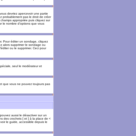
 vous devriez apercevoir une partie
ez probablement pas le droit de créer
 champs appropriée puis cliquez sur
our le nombre d'options que vous
. Pour éditer un sondage, cliquez
vez alors supprimer le sondage ou
'éditer ou le supprimer. Ceci pour
 spéciale, seul le modérateur et
s et que vous ne pouvez toujours pas
 pouvez aussi le désactiver sur un
s des crochets [ et ] à la place de <
voir le guide, accessible depuis le