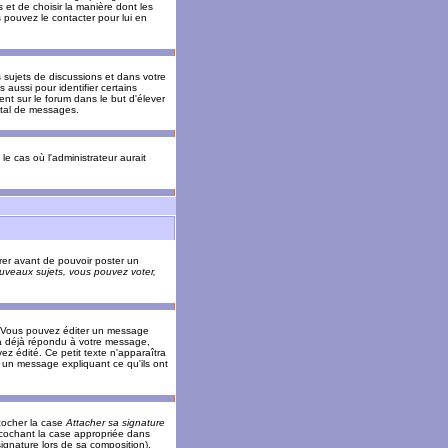
 et de choisir la manière dont les
s pouvez le contacter pour lui en
s sujets de discussions et dans votre
 aussi pour identifier certains
ent sur le forum dans le but d'élever
otal de messages.
le cas où l'administrateur aurait
trer avant de pouvoir poster un
veaux sujets, vous pouvez voter,
. Vous pouvez éditer un message
 déjà répondu à votre message,
z édité. Ce petit texte n'apparaîtra
r un message expliquant ce qu'ils ont
cocher la case
Attacher sa signature
 cochant la case appropriée dans
ignature lors de sa composition).