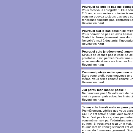
Pourquoi ne puis-je pas me connec
Vous êtes-vous enregistré ? Plus sér
? Si oui, vous devriez contacter le w
vous ne pouvez toujours pas vous conn
fonctionne toujours pas, contactez l'a
Revenir en haut
Pourquoi n'ai-je pas besoin de m'en
Vous pouvez ne pas en avoir besoin, 
Toutefois, l'enregistrement vous donn
l'envoi d'e-mail à des amis, l'inscrip
Revenir en haut
Pourquoi suis-je déconnecté auto
Si vous ne cochez pas la case
Se co
préétablie. Ceci permet d'éviter une 
recommandé si vous accédez au forum e
Revenir en haut
Comment puis-je éviter que mon nom 
Dans votre profil, vous trouverez un
même. Vous serez compté comme un uti
Revenir en haut
J'ai perdu mon mot de passe !
Ne paniquez pas ! Si votre mot de pass
mot de passe
, puis suivez les instr
Revenir en haut
Je me suis inscrit mais ne peux p
Premièrement, vérifiez que vous avez e
COPPA est activé et que vous avez cl
Si ce n'est pas le cas, alors peut-êt
vous-même, soit par l'administrateur
ou non. Si vous avez reçu un e-mail, s
fournie lors de l'enregistrement est va
abuser du forum anonymement. Si vous