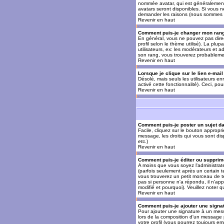
nommée avatar, qui est généralement u
avatars seront disponibles. Si vous n
demander les raisons (nous sommes s
Revenir en haut
Comment puis-je changer mon ran
En général, vous ne pouvez pas direct
profil selon le thème utilisé). La pl
utilisateurs, ex: les modérateurs et a
son rang, vous trouverez probableme
Revenir en haut
Lorsque je clique sur le lien e-mai
Désolé, mais seuls les utilisateurs en
activé cette fonctionnalité). Ceci, pou
Revenir en haut
Comment puis-je poster un sujet d
Facile, cliquez sur le bouton appropr
message, les droits qui vous sont disp
etc.
)
Revenir en haut
Comment puis-je éditer ou suppri
A moins que vous soyez l'administra
(parfois seulement après un certain t
vous trouverez un petit morceau de te
pas si personne n'a répondu, il n'app
modifié et pourquoi). Veuillez noter
Revenir en haut
Comment puis-je ajouter une sign
Pour ajouter une signature à un mess
lors de la composition d'un message 
votre profil (vous pourrez toujours e